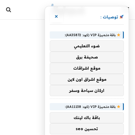
×
توصيات :
باقة متميزة VIP (كود: AA35872):
ضوء التعليمي
صحيفة برق
موقع اشراقات
موقع اشراق اون لاين
اركان سياحة وسفر
باقة متميزة VIP (كود: AA11138):
باقة باك لينك
تحسين seo