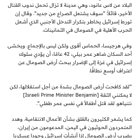
البلاد من لاس عانود، وهي مدينة لا تزال تحمل ندوب القتال
الأخير، قائلاً: “سوف يشتعل الصراع من جديد”. وقال إن
تورط إسرائيل يخاطر بتكرار التدخل الأجنبي الذي أشعل
الحرب الأهلية في الصومال في الثمانينات.
وفي هرجيسا، الحماس أقوى ولكن ليس بالإجماع. ويخشى
أحد السكان ضاهر عمر بيلي، 42 عامًا، أن يؤدي سلوك
إسرائيل في غزة إلى الإضرار ببحث أرض الصومال عن
اعتراف أوسع نطاقًا.
“لقد كافحت أرض الصومال بشدة من أجل استقلالها، لكن
لا يمكنني الثقة [Israeli Prime Minister Benjamin]
نتنياهو. لقد قتل أطفالاً في نفس عمر طفلي”.
كما يشعر الكثيرون بالقلق بشأن الأعمال الانتقامية. وهدد
المتمردون الحوثيون في اليمن، المدعومون من إيران،
بضرب أرض الصومال إذا أنشأت إسرائيل وجودا عسكريا