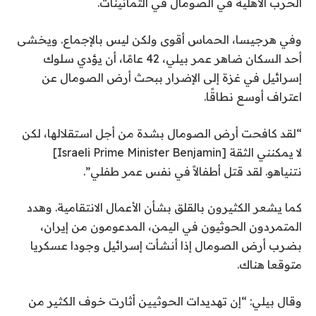
الحرب الأهلية في الصومال في الثمانينات.
وفي هرجيسا، الحماس أقوى ولكن ليس بالإجماع. ويخشى
أحد السكان ضاهر عمر بيلي، 42 عامًا، أن يؤدي سلوك
إسرائيل في غزة إلى الإضرار ببحث أرض الصومال عن
اعتراف أوسع نطاقًا.
“لقد كافحت أرض الصومال بشدة من أجل استقلالها، لكن
لا يمكنني الثقة [Israeli Prime Minister Benjamin]
نتنياهو. لقد قتل أطفالاً في نفس عمر طفلي”.
كما يشعر الكثيرون بالقلق بشأن الأعمال الانتقامية. وهدد
المتمردون الحوثيون في اليمن، المدعومون من إيران،
بضرب أرض الصومال إذا أنشأت إسرائيل وجودا عسكريا
متوقعا هناك.
وقال بيلي: “إن تهديدات الحوثيين أثارت خوف الكثير من