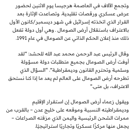
وتجمع الآلاف في العاصمة هرجيسا يوم الاثنين لحضور
1
عرض عسكري ورقصات تقليدية. وتصاعدت الإثارة بعد
8
القرار الذي اتخذته إسرائيل في شهر ديسمبر/كانون الأول
م
بالاعتراف باستقلال أرض الصومال ـ وهي أول دولة تفعل
ا
ذلك منذ إعلان الحكم الذاتي عن الصومال في عام 1991.
ي
و
وقال الرئيس عبد الرحمن محمد عبد الله للحشد: “لقد
2
أوفت أرض الصومال بجميع متطلبات دولة مسؤولة
0
وسلمية وتحترم القانون وديمقراطية”. “السؤال الذي
2
تطرحه أرض الصومال على العالم لم يعد ما إذا كنا نستحق
6
الاعتراف، بل متى.”
ويقول زعماء أرض الصومال إن استقرار الإقليم
وديمقراطيته النسبية وموقعه على خليج عدن – بالقرب من
ممرات الشحن الرئيسية واليمن الذي مزقته الصراعات –
يجعل منها مركزًا عسكريًا وتجاريًا استراتيجيًا.