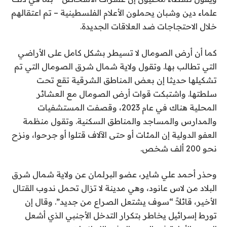
علماء دين وشبان يحملون الأعلام الفلسطينية – تم اعتقالهم
خلال الاحتجاجات ضد العلاقات الجديدة.
كما أن أرض الصومال لا تسيطر بشكل كامل على الأراضي
التي تطالب بها. وتقول ولاية شمال شرق الصومال التي تم
تشكيلها حديثا إن بعض المناطق الشرقية تقع تحت
سلطتها. واشتبكت قوات أرض الصومال مع العشائر
المحلية هناك في عام 2023، وقصفت المستشفيات
والمدارس والمساجد والمناطق السكنية. وتقول منظمة
العفو الدولية إن المئات أو حتى الآلاف قتلوا أو جرحوا، ونزح
نحو 200 ألف شخص.
وحذر أحمد علي شاير، عضو البرلمان عن ولاية شمال شرق
البلاد من لاس عانود، وهي مدينة لا تزال تحمل ندوب القتال
الأخير، قائلاً: “سوف يشتعل الصراع من جديد”. وقال إن
تورط إسرائيل يخاطر بتكرار التدخل الأجنبي الذي أشعل