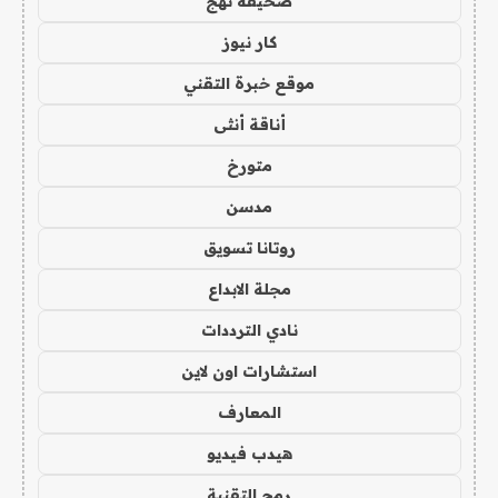
صحيفة نهج
كار نيوز
موقع خبرة التقني
أناقة أنثى
متورخ
مدسن
روتانا تسويق
مجلة الابداع
نادي الترددات
استشارات اون لاين
المعارف
هيدب فيديو
رمح التقنية