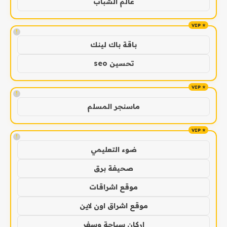
عالم الشباب
!
باقة باك لينك
تحسين seo
!
ماسنجر المسلم
!
ضوء التعليمي
صحيفة برق
موقع اشراقات
موقع اشراق اون لاين
اركان سياحة وسفر