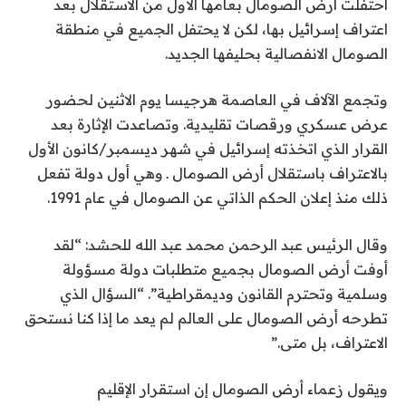
احتفلت أرض الصومال بعامها الأول من الاستقلال بعد
ر
اعتراف إسرائيل بها، لكن لا يحتفل الجميع في منطقة
ت
الصومال الانفصالية بحليفها الجديد.
ف
ي
وتجمع الآلاف في العاصمة هرجيسا يوم الاثنين لحضور
1
عرض عسكري ورقصات تقليدية. وتصاعدت الإثارة بعد
8
القرار الذي اتخذته إسرائيل في شهر ديسمبر/كانون الأول
م
بالاعتراف باستقلال أرض الصومال ـ وهي أول دولة تفعل
ا
ذلك منذ إعلان الحكم الذاتي عن الصومال في عام 1991.
ي
و
وقال الرئيس عبد الرحمن محمد عبد الله للحشد: “لقد
2
أوفت أرض الصومال بجميع متطلبات دولة مسؤولة
0
وسلمية وتحترم القانون وديمقراطية”. “السؤال الذي
2
تطرحه أرض الصومال على العالم لم يعد ما إذا كنا نستحق
6
الاعتراف، بل متى.”
ويقول زعماء أرض الصومال إن استقرار الإقليم