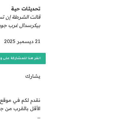
تحديث
تحديثات حية
حية،
بيكرسدال غرب جوها
ت
21 ديسمبر 2025
م
ا
انقر هنا للمشاركة على و
ل
ن
يشارك
ش
ر
ف
نقدم لكم في موقع 
ي
الأقل بالقرب من جو
2
…
1
د