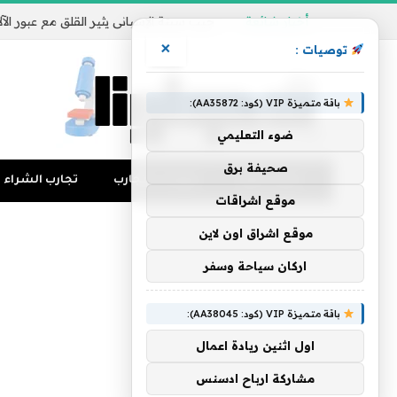
أخبار شائعة
×
توصيات :
باقة متميزة VIP (كود: AA35872):
ضوء التعليمي
صحيفة برق
تجارب المال
منوعات التجارب
تجارب الشراء
موقع اشراقات
موقع اشراق اون لاين
اركان سياحة وسفر
باقة متميزة VIP (كود: AA38045):
اول اثنين ريادة اعمال
مشاركة ارباح ادسنس