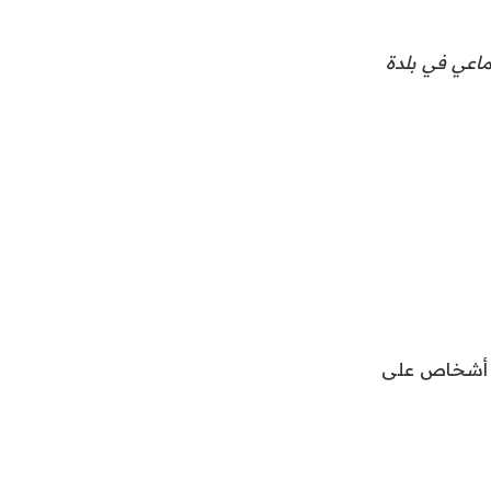
رون في إطلاق نار جماعي في بلدة
ة أشخاص على