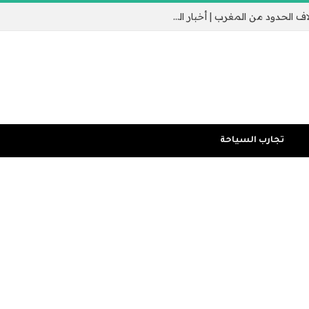
جيب سبتة الإسباني يثير القلق مع عبور الآلاف الحدود من المغرب | أخبار الهجرة
تجارب السياحة