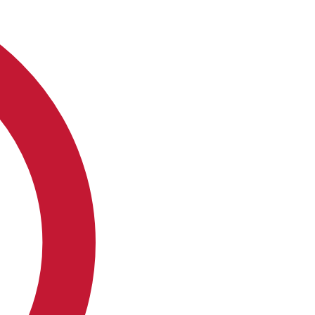
ي
س
م
ب
ر
2
0
2
5