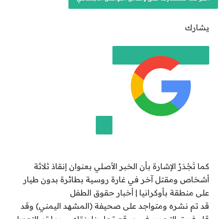
ل
ن
يشارك
ش
ر
ب
ت
ا
ر
ي
خ
8
إضافة قناة الجزيرة على جوجل
ي
كما تَجْدَرُ الإشارة بأن الخبر الأصلي بعنوان إنقاذ ثلاثة
و
أشخاص ومقتل آخر في غارة روسية بطائرة بدون طيار
ن
على منطقة بأوكرانيا | أخبار حقوق الطفل
ي
قد تم نشره ومتواجد على صحيفة (المشهد اليمني) وقد
و
قام فريق التحرير في موقع تجاربنا بنقله وربما تم التعديل