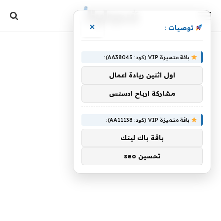
×
توصيات :
باقة متميزة VIP (كود: AA38045):
اول اثنين ريادة اعمال
مشاركة ارباح ادسنس
باقة متميزة VIP (كود: AA11138):
باقة باك لينك
تحسين seo