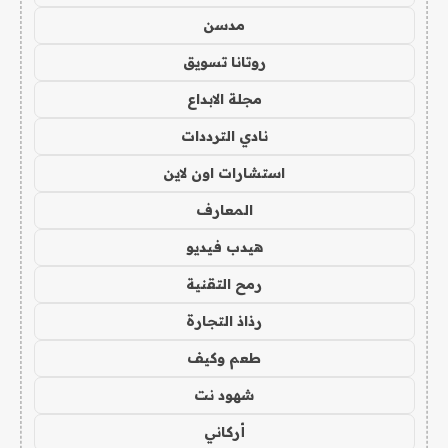
مدسن
روتانا تسويق
مجلة الابداع
نادي الترددات
استشارات اون لاين
المعارف
هيدب فيديو
رمح التقنية
رذاذ التجارة
طعم وكيف
شهود نت
أركاني