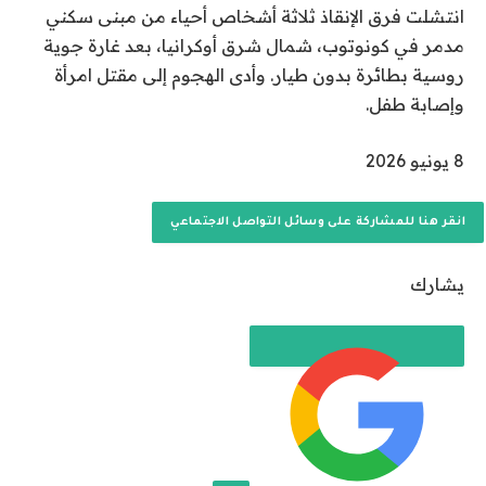
انتشلت فرق الإنقاذ ثلاثة أشخاص أحياء من مبنى سكني
مدمر في كونوتوب، شمال شرق أوكرانيا، بعد غارة جوية
روسية بطائرة بدون طيار. وأدى الهجوم إلى مقتل امرأة
وإصابة طفل.
ت
8 يونيو 2026
م
ا
انقر هنا للمشاركة على وسائل التواصل الاجتماعي
ل
ن
يشارك
ش
ر
ب
ت
ا
ر
ي