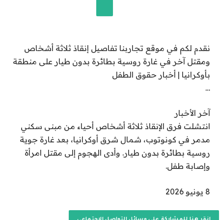
خ
8
إضافة قناة الجزيرة على جوجل
ي
نقدم لكم في موقع تجاربنا تفاصيل إنقاذ ثلاثة أشخاص
و
ومقتل آخر في غارة روسية بطائرة بدون طيار على منطقة
ن
بأوكرانيا | أخبار حقوق الطفل
ي
…
و
2
آخر الأخبار
0
انتشلت فرق الإنقاذ ثلاثة أشخاص أحياء من مبنى سكني
2
مدمر في كونوتوب، شمال شرق أوكرانيا، بعد غارة جوية
6
روسية بطائرة بدون طيار. وأدى الهجوم إلى مقتل امرأة
وإصابة طفل.
ت
8 يونيو 2026
م
ا
انقر هنا للمشاركة على وسائل التواصل الاجتماعي