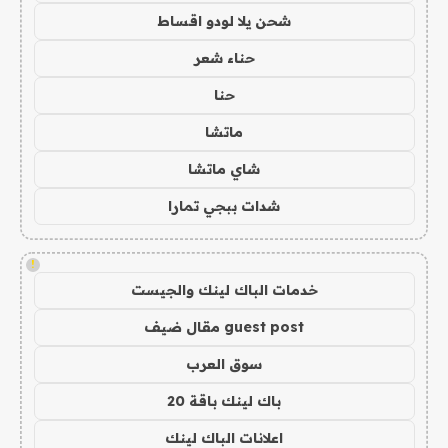
شحن يلا لودو اقساط
حناء شعر
حنا
ماتشا
شاي ماتشا
شدات ببجي تمارا
!
خدمات الباك لينك والجيست
guest post مقال ضيف
سوق العرب
باك لينك باقة 20
اعلانات الباك لينك