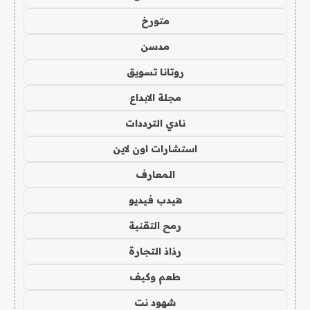
متورخ
مدسن
روتانا تسويق
مجلة الابداع
نادي الترددات
استشارات اون لاين
المعارف
هيدب فيديو
رمح التقنية
رذاذ التجارة
طعم وكيف
شهود نت