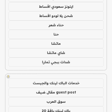
ايتونز سعودي اقساط
شحن يلا لودو اقساط
حناء شعر
حنا
ماتشا
شاي ماتشا
شدات ببجي تمارا
!
خدمات الباك لينك والجيست
guest post مقال ضيف
سوق العرب
باك لينك باقة 20