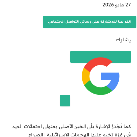
نُ
27 مايو 2026
ش
ر
انقر هنا للمشاركة على وسائل التواصل الاجتماعي
ت
ف
يشارك
ي
2
7
م
ا
ي
و
2
0
إضافة قناة الجزيرة على جوجل
2
كما تَجْدَرُ الإشارة بأن الخبر الأصلي بعنوان احتفالات العيد
6
في غزة تخيم عليها الهجمات الإسرائيلية | الصراع