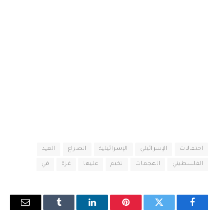
احتفالات
الإسرائيلي
الإسرائيلية
الصراع
العيد
الفلسطيني
الهجمات
تخيم
عليها
غزة
في
فيسبوك
تويتر
بينتيريست
لينكدإن
Tumblr
البريد