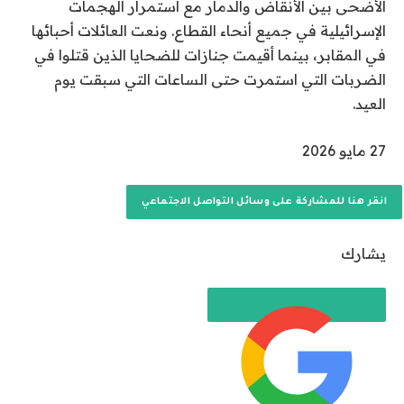
الأضحى بين الأنقاض والدمار مع استمرار الهجمات
الإسرائيلية في جميع أنحاء القطاع. ونعت العائلات أحبائها
في المقابر، بينما أقيمت جنازات للضحايا الذين قتلوا في
الضربات التي استمرت حتى الساعات التي سبقت يوم
العيد.
نُ
27 مايو 2026
ش
ر
انقر هنا للمشاركة على وسائل التواصل الاجتماعي
ت
ف
يشارك
ي
2
7
م
ا
ي