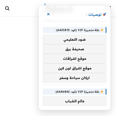
×
توصيات :
باقة متميزة VIP (كود: AA35872):
ضوء التعليمي
صحيفة برق
موقع اشراقات
موقع اشراق اون لاين
اركان سياحة وسفر
باقة متميزة VIP (كود: AA86842):
عالم الشباب