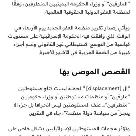
“المارقين” أو وزراء الحكومة اليمينيين المتطرفين، وفقًا
لمنظمة العفو الدولية الحقوقية العالمية.
ويأتي إصدار تقرير منظمة العفو الجديد يوم الأربعاء في
الوقت الذي وافقت فيه الحكومة الإسرائيلية على مستويات
قياسية من التوسع الاستيطاني غير القانوني وضم أجزاء
كبيرة من الضفة الغربية في الأشهر الأخيرة.
القصص الموصى بها
ن
ق
“ال [displacement] “الحملة ليست نتاج مستوطنين
ا
ه
“مارقين” أو منظمات مستوطنين أو وزراء حكوميين
ئ
ا
“متطرفين”… عنف المستوطنين ليس انحرافا بل جزءا لا
ي
م
يتجزأ من سياسة دولة منظمة”، جاء في التقرير.
ة
ة
ا
م
وتؤثر هجمات المستوطنين الإسرائيليين بشكل خاص على
ل
ن