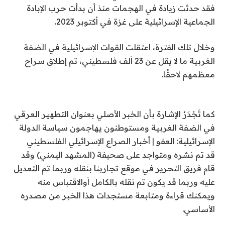
فقد حدثت زيادة في الهجمات منذ أن بدأت حرب الإبادة
الجماعية الإسرائيلية على غزة في أكتوبر 2023.
وخلال تلك الفترة، اعتقلت القوات الإسرائيلية في الضفة
الغربية ما لا يقل عن 23 ألف فلسطيني، تم إطلاق سراح
معظمهم لاحقًا.
كما تَجْدَرُ الإشارة بأن الخبر الأصلي بعنوان التطهير العرقي
في الضفة الغربية ومستوطنون يهاجمون سياسة الدولة
الإسرائيلية: العفو | أخبار الصراع الإسرائيلي الفلسطيني
قد تم نشره ومتواجد على صحيفة (المشهد اليمني) وقد
قام فريق التحرير في موقع تجاربنا بنقله وربما تم التعديل
عليه وربما قد يكون تم نقله بالكامل أوالاقتباس منه
ويمكنك قراءة ومتابعة مستجدات هذا الخبر من مصدره
الأساسي.