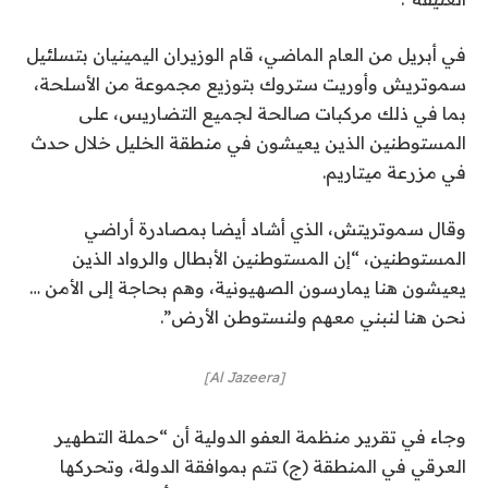
في أبريل من العام الماضي، قام الوزيران اليمينيان بتسلئيل
سموتريش وأوريت ستروك بتوزيع مجموعة من الأسلحة،
بما في ذلك مركبات صالحة لجميع التضاريس، على
المستوطنين الذين يعيشون في منطقة الخليل خلال حدث
في مزرعة ميتاريم.
وقال سموتريتش، الذي أشاد أيضا بمصادرة أراضي
المستوطنين، “إن المستوطنين الأبطال والرواد الذين
يعيشون هنا يمارسون الصهيونية، وهم بحاجة إلى الأمن …
نحن هنا لنبني معهم ولنستوطن الأرض”.
[Al Jazeera]
وجاء في تقرير منظمة العفو الدولية أن “حملة التطهير
العرقي في المنطقة (ج) تتم بموافقة الدولة، وتحركها