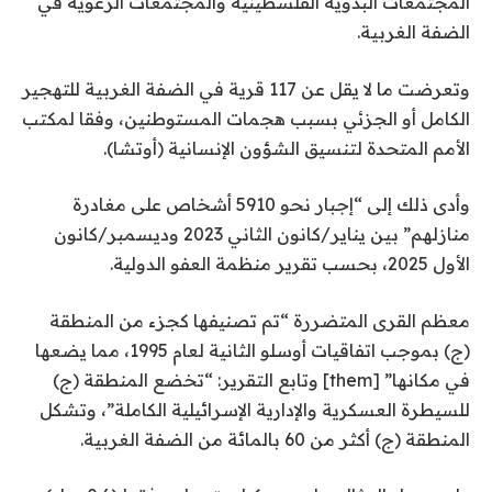
المجتمعات البدوية الفلسطينية والمجتمعات الرعوية في
3
ق
الضفة الغربية.
ا
ع
ئ
ن
وتعرضت ما لا يقل عن 117 قرية في الضفة الغربية للتهجير
ا
م
الكامل أو الجزئي بسبب هجمات المستوطنين، وفقا لمكتب
ة
ص
الأمم المتحدة لتنسيق الشؤون الإنسانية (أوتشا).
ر
وأدى ذلك إلى “إجبار نحو 5910 أشخاص على مغادرة
منازلهم” بين يناير/كانون الثاني 2023 وديسمبر/كانون
الأول 2025، بحسب تقرير منظمة العفو الدولية.
معظم القرى المتضررة “تم تصنيفها كجزء من المنطقة
(ج) بموجب اتفاقيات أوسلو الثانية لعام 1995، مما يضعها
في مكانها” [them] وتابع التقرير: “تخضع المنطقة (ج)
للسيطرة العسكرية والإدارية الإسرائيلية الكاملة”، وتشكل
المنطقة (ج) أكثر من 60 بالمائة من الضفة الغربية.