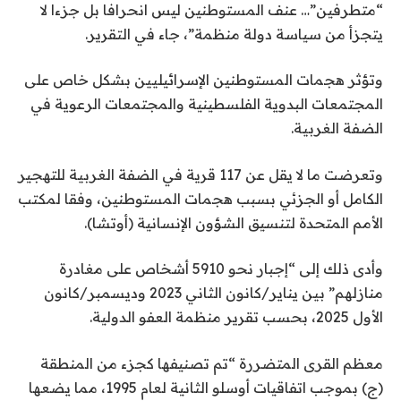
ئ
ا
“متطرفين”… عنف المستوطنين ليس انحرافا بل جزءا لا
ي
م
يتجزأ من سياسة دولة منظمة”، جاء في التقرير.
ة
ة
ا
م
وتؤثر هجمات المستوطنين الإسرائيليين بشكل خاص على
ل
ن
المجتمعات البدوية الفلسطينية والمجتمعات الرعوية في
3
ق
الضفة الغربية.
ا
ع
ئ
ن
وتعرضت ما لا يقل عن 117 قرية في الضفة الغربية للتهجير
ا
م
الكامل أو الجزئي بسبب هجمات المستوطنين، وفقا لمكتب
ة
ص
الأمم المتحدة لتنسيق الشؤون الإنسانية (أوتشا).
ر
وأدى ذلك إلى “إجبار نحو 5910 أشخاص على مغادرة
منازلهم” بين يناير/كانون الثاني 2023 وديسمبر/كانون
الأول 2025، بحسب تقرير منظمة العفو الدولية.
معظم القرى المتضررة “تم تصنيفها كجزء من المنطقة
(ج) بموجب اتفاقيات أوسلو الثانية لعام 1995، مما يضعها