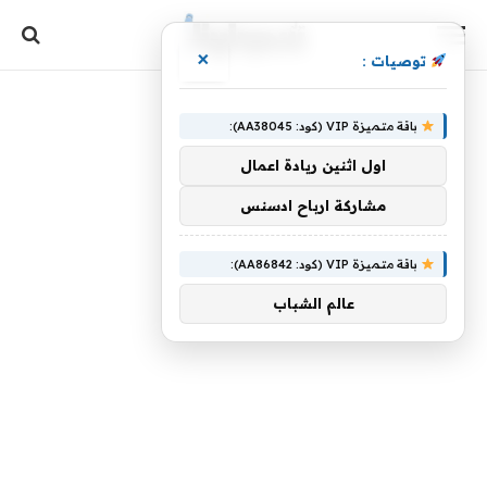
×
توصيات :
باقة متميزة VIP (كود: AA38045):
اول اثنين ريادة اعمال
مشاركة ارباح ادسنس
باقة متميزة VIP (كود: AA86842):
عالم الشباب