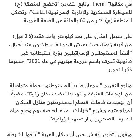
في مكانها” [them] وتابع التقرير: “تخضع المنطقة (ج)
للسيطرة العسكرية والإدارية الإسرائيلية الكاملة”، وتشكل
المنطقة (ج) أكثر من 60 بالمائة من الضفة الغربية.
على سبيل المثال، على بعد كيلومتر واحد فقط (0.6 ميل)
من قرية زنوتا، حيث يعيش البدو الفلسطينيون منذ أجيال،
“أنشأ المستوطنون الإسرائيليون بؤرة استيطانية غير
قانونية تعرف باسم مزرعة ميتريم في عام 2021”، حسبما
ذكر التقرير.
وتابع التقرير: “سرعان ما بدأ المستوطنون حملة متواصلة
من الهجمات العنيفة والتهديدات ضد سكان زنوتا”، مضيفًا
أن الهجمات شملت اقتحام المستوطنين منازل السكان
لمهاجمتهم وإفراغ “خزانات المياه الخاصة بهم وضخ مياه
الصرف الصحي إلى أراضيهم الزراعية”.
ويقول التقرير إنه في حين أن سكان القرية “أبلغوا الشرطة