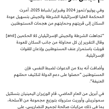
وفي يوليو/تموز 2024 وفبراير/شباط 2025، أمرت
المحكمة العليا الإسرائيلية الشرطة والجيش بتسهيل عودة
السكان إلى قريتهم وحمايتهم من هجمات المستوطنين.
“تجاهلت الشرطة والجيش الإسرائيليان كلا الحكمين [and]
وقال التقرير إن كل محاولة من جانب السكان للعودة
قوبلت باستمرار عنف المستوطنين وإذعان للقوات
الإسرائيلية.
وأضافت أنه بدلا من الدعوات لضبط النفس، فإن
المستوطنين “حصلوا على دعم الدولة لتكثيف حملتهم
العنيفة”.
في أبريل من العام الماضي، قام الوزيران اليمينيان بتسلئيل
سموتريش وأوريت ستروك بتوزيع مجموعة من الأسلحة،
بما في ذلك مركبات صالحة لجميع التضاريس، على