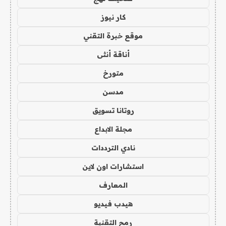
كار نيوز
موقع خبرة التقني
أناقة أنثى
متورخ
مدسن
روتانا تسويق
مجلة الابداع
نادي الترددات
استشارات اون لاين
المعارف
هيدب فيديو
رمح التقنية