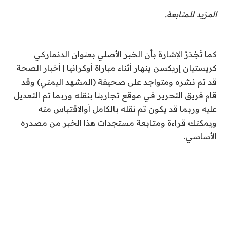
ي
المزيد للمتابعة.
و
2
0
كما تَجْدَرُ الإشارة بأن الخبر الأصلي بعنوان الدنماركي
2
كريستيان إريكسن ينهار أثناء مباراة أوكرانيا | أخبار الصحة
6
قد تم نشره ومتواجد على صحيفة (المشهد اليمني) وقد
قام فريق التحرير في موقع تجاربنا بنقله وربما تم التعديل
عليه وربما قد يكون تم نقله بالكامل أوالاقتباس منه
ويمكنك قراءة ومتابعة مستجدات هذا الخبر من مصدره
الأساسي.