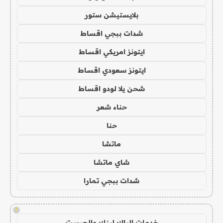
بلايستيشن ستور
شدات ببجي اقساط
ايتونز امريكي اقساط
ايتونز سعودي اقساط
شحن يلا لودو اقساط
حناء شعر
حنا
ماتشا
شاي ماتشا
شدات ببجي تمارا
!
خدمات الباك لينك والجيست