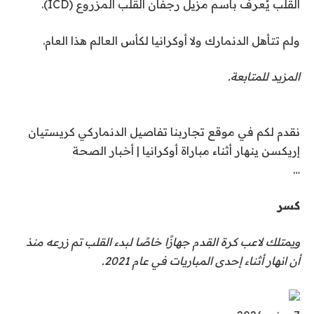
القلب يُعرف باسم مزيل رجفان القلب المزروع (ICD).
ي
و
ولم تتأهل الدنمارك ولا أوكرانيا لكأس العالم هذا العام.
ن
ي
المزيد للمتابعة.
و
2
0
نقدم لكم في موقع تجاربنا تفاصيل الدنماركي كريستيان
2
إريكسن ينهار أثناء مباراة أوكرانيا | أخبار الصحة
6
…
ك
كسر
س
ويمتلك لاعب كرة القدم جهازًا خاصًا لبدء القلب تم زرعه منذ
ر
أن انهار أثناء إحدى المباريات في عام 2021.
،