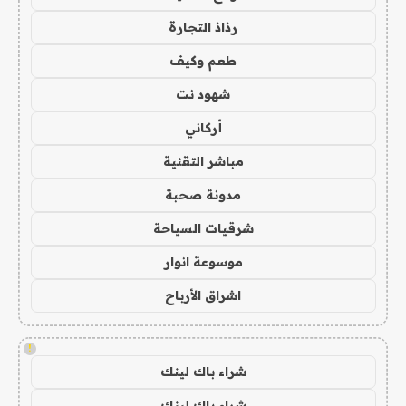
رذاذ التجارة
طعم وكيف
شهود نت
أركاني
مباشر التقنية
مدونة صحبة
شرقيات السياحة
موسوعة انوار
اشراق الأرباح
!
شراء باك لينك
شراء باك لينك