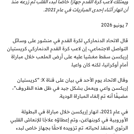
ويمتلك لاعب كرة القدم جهازًا خاصًا لبدء القلب تم زرعه منذ
ر
أن انهار أثناء إحدى المباريات في عام 2021.
،
ت
7 يونيو 2026
م
قال الاتحاد الدنماركي لكرة القدم في منشور على وسائل
ا
التواصل الاجتماعي، إن لاعب كرة القدم الدنماركي كريستيان
ل
إريكسن سقط مغشيا عليه على أرض الملعب خلال مباراة
ن
أمام أوكرانيا، لكنه كان واعيا.
ش
ر
وقال الاتحاد يوم الأحد في بيان على قناة X: “كريستيان
ب
إريكسن واعي ويعمل بشكل جيد في ظل هذه الظروف”،
ت
مضيفًا أنه تم إلغاء المباراة الودية.
ا
ر
في عام 2021، انهار إريكسن خلال مباراة في البطولة
ي
الأوروبية في كوبنهاغن، وتم إعطاؤه علاجًا للإنعاش القلبي
خ
الرئوي المنقذ لحياته. تم تزويده لاحقًا بجهاز خاص لبدء
7