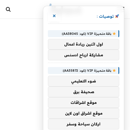
×
توصيات :
باقة متميزة VIP (كود: AA38045):
اول اثنين ريادة اعمال
مشاركة ارباح ادسنس
باقة متميزة VIP (كود: AA35872):
ضوء التعليمي
صحيفة برق
موقع اشراقات
موقع اشراق اون لاين
اركان سياحة وسفر