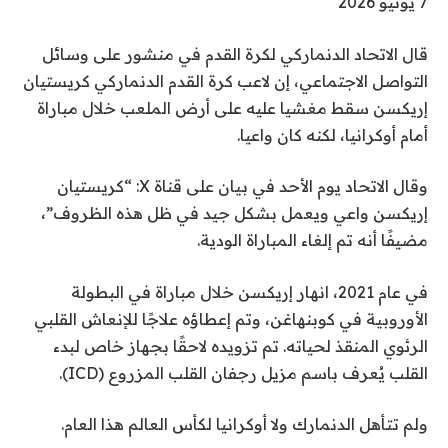
ت
7 يونيو 2026
م
قال الاتحاد الدنماركي لكرة القدم في منشور على وسائل
ا
التواصل الاجتماعي، إن لاعب كرة القدم الدنماركي كريستيان
ل
إريكسن سقط مغشيا عليه على أرض الملعب خلال مباراة
ن
أمام أوكرانيا، لكنه كان واعيا.
ش
ر
وقال الاتحاد يوم الأحد في بيان على قناة X: “كريستيان
ب
إريكسن واعي ويعمل بشكل جيد في ظل هذه الظروف”،
ت
مضيفًا أنه تم إلغاء المباراة الودية.
ا
ر
في عام 2021، انهار إريكسن خلال مباراة في البطولة
ي
الأوروبية في كوبنهاغن، وتم إعطاؤه علاجًا للإنعاش القلبي
خ
الرئوي المنقذ لحياته. تم تزويده لاحقًا بجهاز خاص لبدء
7
القلب يُعرف باسم مزيل رجفان القلب المزروع (ICD).
ي
و
ولم تتأهل الدنمارك ولا أوكرانيا لكأس العالم هذا العام.
ن