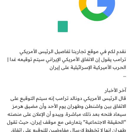
ا
ر
ي
خ
1
إضافة قناة الجزيرة على جوجل
3
نقدم لكم في موقع تجاربنا تفاصيل الرئيس الأمريكي
ي
ترامب يقول إن الاتفاق الأمريكي الإيراني سيتم توقيعه غدا |
و
الحرب الأميركية الإسرائيلية على إيران
ن
…
ي
و
آخر الأخبار
2
قال الرئيس الأمريكي دونالد ترامب إنه سيتم التوقيع على
0
الاتفاق بين واشنطن وطهران يوم الأحد وأن مضيق هرمز
2
سيعاد فتحه بعد ذلك مباشرة. ويبدو أن الإعلان على منصته
6
“الحقيقة الاجتماعية” يتعارض مع موقف إيران، حيث تقول
طهران إنها لا تخطط لإرسال مفاوضين للتوقيع على اتفاق