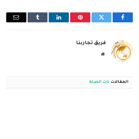
فيسبوك
تويتر
بينتيريست
لينكدإن
Tumblr
البريد
الإلكترو
فريق تجاربنا
موقع
الويب
المقالات
ذات الصلة