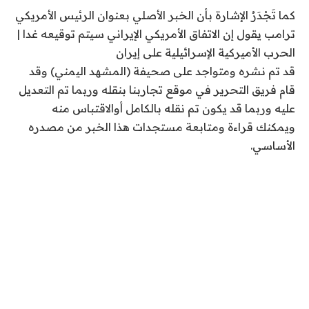
3
كما تَجْدَرُ الإشارة بأن الخبر الأصلي بعنوان الرئيس الأمريكي
ي
ترامب يقول إن الاتفاق الأمريكي الإيراني سيتم توقيعه غدا |
و
الحرب الأميركية الإسرائيلية على إيران
ن
قد تم نشره ومتواجد على صحيفة (المشهد اليمني) وقد
ي
قام فريق التحرير في موقع تجاربنا بنقله وربما تم التعديل
و
عليه وربما قد يكون تم نقله بالكامل أوالاقتباس منه
2
ويمكنك قراءة ومتابعة مستجدات هذا الخبر من مصدره
0
الأساسي.
2
6