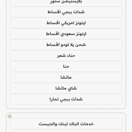
بلايستيشن ستور
شدات ببجي اقساط
ايتونز امريكي اقساط
ايتونز سعودي اقساط
شحن يلا لودو اقساط
حناء شعر
حنا
ماتشا
شاي ماتشا
شدات ببجي تمارا
!
خدمات الباك لينك والجيست