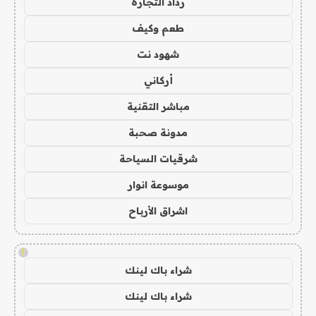
رذاذ التجارة
طعم وكيف
شهود نت
أركاني
مباشر التقنية
مدونة صحبة
شرقيات السياحة
موسوعة انوار
اشراق الأرباح
!
شراء باك لينك
شراء باك لينك