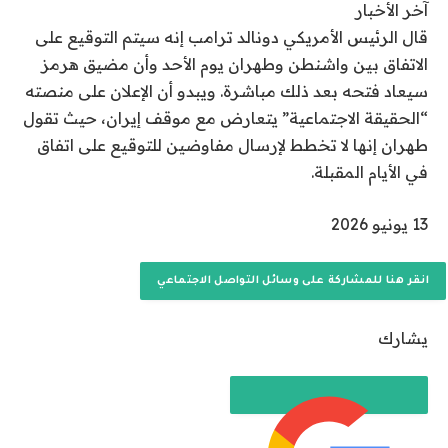
آخر الأخبار
قال الرئيس الأمريكي دونالد ترامب إنه سيتم التوقيع على
الاتفاق بين واشنطن وطهران يوم الأحد وأن مضيق هرمز
سيعاد فتحه بعد ذلك مباشرة. ويبدو أن الإعلان على منصته
“الحقيقة الاجتماعية” يتعارض مع موقف إيران، حيث تقول
طهران إنها لا تخطط لإرسال مفاوضين للتوقيع على اتفاق
في الأيام المقبلة.
ت
13 يونيو 2026
م
ا
انقر هنا للمشاركة على وسائل التواصل الاجتماعي
ل
ن
يشارك
ش
ر
ب
ت