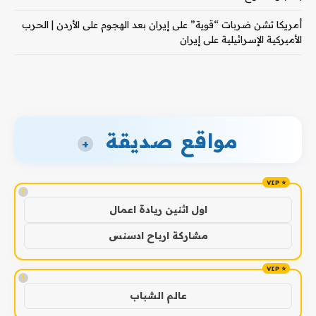
أمريكا تشن ضربات “قوية” على إيران بعد الهجوم على الأردن | الحرب
الأميركية الإسرائيلية على إيران
مواقع صديقة
+
!
اول اثنين ريادة اعمال
مشاركة ارباح ادسنس
!
عالم الشباب