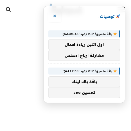
×
توصيات :
باقة متميزة VIP (كود: AA38045):
اول اثنين ريادة اعمال
مشاركة ارباح ادسنس
باقة متميزة VIP (كود: AA11138):
باقة باك لينك
تحسين seo