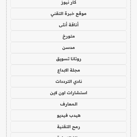
كار نيوز
موقع خبرة التقني
أناقة أنثى
متورخ
مدسن
روتانا تسويق
مجلة الابداع
نادي الترددات
استشارات اون لاين
المعارف
هيدب فيديو
رمح التقنية