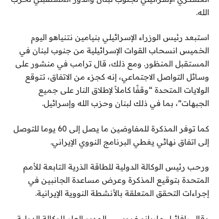
الله.
استبعد رئيس الوزراء الإسرائيلي بنيامين نتنياهو اليوم
الخميس انسحاب القوات الإسرائيلية من جنوب لبنان في
المستقبل المنظور. ومع ذلك، قال ترامب في منشور على
وسائل التواصل الاجتماعي، إنه كجزء من الاتفاق، تتوقع
الولايات المتحدة “وقفًا كاملاً لإطلاق النار على جميع
الجبهات”، بما في ذلك لبنان وحزب الله وإسرائيل.
كما توفر المذكرة للمفاوضين ما يصل إلى 60 يوما للتوصل
إلى اتفاق نهائي يغطي البرنامج النووي الإيراني.
ورحب رئيس الوكالة الدولية للطاقة الذرية التابعة للأمم
المتحدة بتوقيع المذكرة وعرض مساعدة الجانبين في
إجراءات التحقق المتعلقة بالأنشطة النووية الإيرانية.
وقال رافائيل ماريانو غروسي، المدير العام للوكالة الدولية