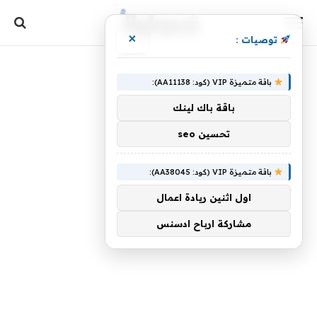
×
توصيات :
باقة متميزة VIP (كود: AA11138):
باقة باك لينك
تحسين seo
باقة متميزة VIP (كود: AA38045):
اول اثنين ريادة اعمال
مشاركة ارباح ادسنس