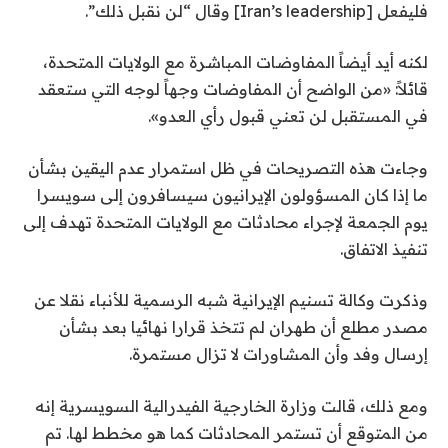
ئ
ا
فليفعل [Iran’s leadership] وقال “لن نقبل ذلك”.
ي
م
ة
ة
لكنه أيد أيضاً المفاوضات المباشرة مع الولايات المتحدة،
ا
م
قائلاً: «من الواضح أن المفاوضات وجهاً لوجه التي ستعقد
ل
ن
في المستقبل لن تعني قبول رأي العدو».
3
ق
ا
ع
وجاءت هذه التصريحات في ظل استمرار عدم اليقين بشأن
ئ
ن
ما إذا كان المسؤولون الإيرانيون سيسافرون إلى سويسرا
ا
م
يوم الجمعة لإجراء محادثات مع الولايات المتحدة تهدف إلى
ة
ص
تنفيذ الاتفاق.
ر
وذكرت وكالة تسنيم الإيرانية شبه الرسمية للأنباء نقلا عن
مصدر مطلع أن طهران لم تتخذ قرارا نهائيا بعد بشأن
إرسال وفد وأن المشاورات لا تزال مستمرة.
ومع ذلك، قالت وزارة الخارجية الفيدرالية السويسرية إنه
من المتوقع أن تستمر المحادثات كما هو مخطط لها. تم