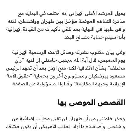
يقول المرشد الأعلى الإيراني إنه اختلف في البداية مع
مذكرة التفاهم الموقعة مؤخرًا بين طهران وواشنطن، لكنه
وافق عليها في النهاية بعد تلقي تأكيدات من القيادة الإيرانية
بأنه سيتم حماية مصالح البلاد.
وفي بيان مكتوب نشرته وسائل الإعلام الرسمية الإيرانية
يوم الخميس، قال آية الله مجتبى خامنئي إن لديه “رأي
مختلف” بشأن الاتفاقية لكنه منح الإذن بعد أن تعهد الرئيس
مسعود بيزشكيان ومسؤولون آخرون بحماية “حقوق الأمة
الإيرانية وجبهة المقاومة” وقبلوا المسؤولية عن الصفقة.
القصص الموصى بها
ن
ق
وحذر خامنئي من أن طهران لن تقبل مطالب إضافية من
ا
ه
واشنطن. وأضاف: «إذا أراد الجانب الأمريكي أن يكون جشعًا،