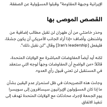
الإيرانية وجبهة المقاومة” وقبلوا المسؤولية عن الصفقة.
القصص الموصى بها
ن
ق
وحذر خامنئي من أن طهران لن تقبل مطالب إضافية من
ا
ه
واشنطن. وأضاف: «إذا أراد الجانب الأمريكي أن يكون جشعًا،
ئ
ا
فليفعل [Iran’s leadership] وقال “لن نقبل ذلك”.
ي
م
ة
ة
لكنه أيد أيضاً المفاوضات المباشرة مع الولايات المتحدة،
ا
م
قائلاً: «من الواضح أن المفاوضات وجهاً لوجه التي ستعقد
ل
ن
في المستقبل لن تعني قبول رأي العدو».
3
ق
ا
ع
وجاءت هذه التصريحات في ظل استمرار عدم اليقين بشأن
ئ
ن
ما إذا كان المسؤولون الإيرانيون سيسافرون إلى سويسرا
ا
م
يوم الجمعة لإجراء محادثات مع الولايات المتحدة تهدف إلى
ة
ص
تنفيذ الاتفاق.