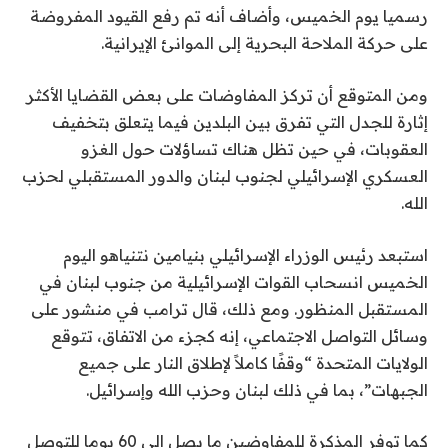
رسميا يوم الخميس، وأضاف أنه تم رفع القيود المفروضة
على حركة الملاحة البحرية إلى الموانئ الإيرانية.
ومن المتوقع أن تركز المفاوضات على بعض القضايا الأكثر
إثارة للجدل التي تفرق بين البلدين فيما يتعلق بتخفيف
العقوبات، في حين تظل هناك تساؤلات حول الغزو
العسكري الإسرائيلي لجنوب لبنان والدور المستقبلي لحزب
الله.
استبعد رئيس الوزراء الإسرائيلي بنيامين نتنياهو اليوم
الخميس انسحاب القوات الإسرائيلية من جنوب لبنان في
المستقبل المنظور. ومع ذلك، قال ترامب في منشور على
وسائل التواصل الاجتماعي، إنه كجزء من الاتفاق، تتوقع
الولايات المتحدة “وقفًا كاملاً لإطلاق النار على جميع
الجبهات”، بما في ذلك لبنان وحزب الله وإسرائيل.
كما توفر المذكرة للمفاوضين ما يصل إلى 60 يوما للتوصل