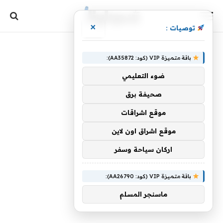
×
توصيات :
باقة متميزة VIP (كود: AA35872):
ضوء التعليمي
صحيفة برق
موقع اشراقات
موقع اشراق اون لاين
اركان سياحة وسفر
باقة متميزة VIP (كود: AA26790):
ماسنجر المسلم