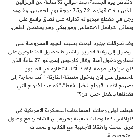
الأنقاض يوم الجمعة، بعد حوالي 32 ساعة من الزلزالين
ي
اللذين بلغت قوتهما 7.2 و7.5 درجة يوم الخميس. وشوهد
و
رجل في مقطع فيديو تم تداوله على نطاق واسع على
2
وسائل التواصل الاجتماعي وهو يبكي وهو يحتضن الطفل.
0
2
وقد تعرقلت جهود البحث بسبب القيود المفروضة على
6
الوصول إلى ولاية لاجويرا واشتراط حصول المتطوعين على
تصاريح دخول آمنة. وقال كارلوس إيترياغو، 27 عاماً، الذي
كان سيتولى مهمة الإنقاذ، أثناء انتظاره في الطابور
للحصول على إذن بدخول منطقة الكارثة: “أنت بحاجة إلى
تصريح لإنقاذ الأرواح. تخيل فقط”. “كم عدد الأرواح التي
فقدناها بالفعل حتى الآن؟”
هبطت أولى رحلات المساعدات العسكرية الأمريكية في
كاراكاس، كما وصلت سفينة بحرية إلى الشاطئ مع وصول
فرق البحث والإنقاذ الأجنبية مع الكلاب والمعدات
المتخصصة.