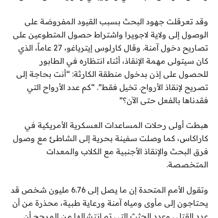
2
وقد تعرقلت جهود البحث بسبب القيود المفروضة على
6
الوصول إلى ولاية لاجويرا واشتراط حصول المتطوعين على
تصاريح دخول آمنة. وقال كارلوس إيترياغو، 27 عاماً، الذي
كان سيتولى مهمة الإنقاذ، أثناء انتظاره في الطابور
للحصول على إذن بدخول منطقة الكارثة: “أنت بحاجة إلى
تصريح لإنقاذ الأرواح. تخيل فقط”. “كم عدد الأرواح التي
فقدناها بالفعل حتى الآن؟”
هبطت أولى رحلات المساعدات العسكرية الأمريكية في
كاراكاس، كما وصلت سفينة بحرية إلى الشاطئ مع وصول
فرق البحث والإنقاذ الأجنبية مع الكلاب والمعدات
المتخصصة.
وتقول الأمم المتحدة إن ما يصل إلى 6.76 مليون شخص قد
يحتاجون إلى مأوى ومياه آمنة ورعاية طبية، محذرة من أن
عدد القتلى وعدد الجثث التي تم انتشالها من المرجح أن