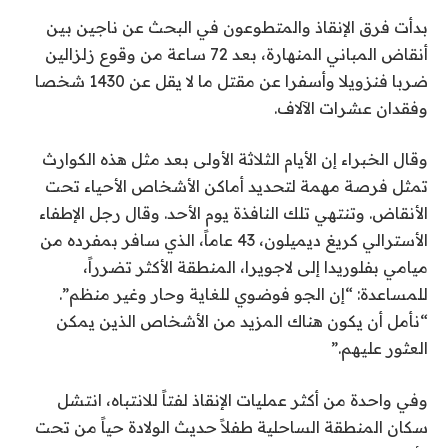
م
بدأت فرق الإنقاذ والمتطوعون في البحث عن ناجين بين
ا
أنقاض المباني المنهارة، بعد 72 ساعة من وقوع زلزالين
ل
ضربا فنزويلا وأسفرا عن مقتل ما لا يقل عن 1430 شخصا
ن
وفقدان عشرات الآلاف.
ش
ر
وقال الخبراء إن الأيام الثلاثة الأولى بعد مثل هذه الكوارث
ب
تمثل فرصة مهمة لتحديد أماكن الأشخاص الأحياء تحت
ت
الأنقاض. وتنتهي تلك النافذة يوم الأحد. وقال رجل الإطفاء
ا
الأسترالي كريغ ديميلون، 43 عاماً، الذي سافر بمفرده من
ر
ميامي بفلوريدا إلى لاجويرا، المنطقة الأكثر تضرراً،
ي
للمساعدة: “إن الجو فوضوي للغاية وحار وغير منظم”.
خ
“نأمل أن يكون هناك المزيد من الأشخاص الذين يمكن
2
العثور عليهم.”
8
ي
وفي واحدة من أكثر عمليات الإنقاذ لفتاً للانتباه، انتشل
و
سكان المنطقة الساحلية طفلاً حديث الولادة حياً من تحت
ن