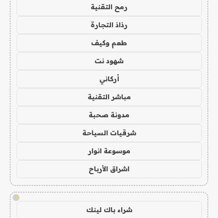
رمح التقنية
رذاذ التجارة
طعم وكيف
شهود نت
أركاني
مباشر التقنية
مدونة صحبة
شرقيات السياحة
موسوعة انوار
اشراق الأرباح
!
شراء باك لينك