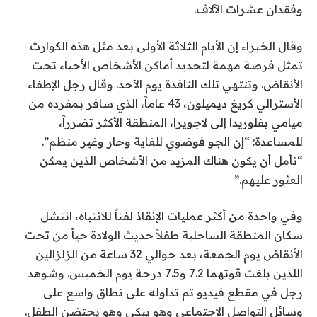
وفقدان عشرات الآلاف.
ش
ر
وقال الخبراء إن الأيام الثلاثة الأولى بعد مثل هذه الكوارث
ب
تمثل فرصة مهمة لتحديد أماكن الأشخاص الأحياء تحت
ت
الأنقاض. وتنتهي تلك النافذة يوم الأحد. وقال رجل الإطفاء
ا
الأسترالي كريغ ديميلون، 43 عاماً، الذي سافر بمفرده من
ر
ميامي بفلوريدا إلى لاجويرا، المنطقة الأكثر تضرراً،
ي
للمساعدة: “إن الجو فوضوي للغاية وحار وغير منظم”.
خ
“نأمل أن يكون هناك المزيد من الأشخاص الذين يمكن
2
العثور عليهم.”
8
ي
وفي واحدة من أكثر عمليات الإنقاذ لفتاً للانتباه، انتشل
و
سكان المنطقة الساحلية طفلاً حديث الولادة حياً من تحت
ن
الأنقاض يوم الجمعة، بعد حوالي 32 ساعة من الزلزالين
ي
اللذين بلغت قوتهما 7.2 و7.5 درجة يوم الخميس. وشوهد
و
رجل في مقطع فيديو تم تداوله على نطاق واسع على
2
وسائل التواصل الاجتماعي وهو يبكي وهو يحتضن الطفل.
0