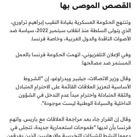
ر
القصص الموصى بها
ي
ن
ق
خ
وتنتهج الحكومة العسكرية بقيادة النقيب إبراهيم تراوري،
ا
ه
2
الذي يتولى السلطة منذ انقلاب سبتمبر 2022، سياسة ضد
ئ
ا
6
الأصوات الناقدة والدول الغربية، وخاصة فرنسا.
ي
م
ي
ة
ة
و
وفي الإعلان التلفزيوني، اتهمت الحكومة فرنسا بالعمل
ا
م
ن
المستمر ضد مصالحها.
ل
ن
ي
ق
4
و
وقال وزير الاتصالات، جيلبير ويدراوغو، إن “الشروط
ا
ع
2
الأساسية لتعزيز العلاقات القائمة على الاحترام المتبادل
ئ
ن
0
والثقة المتبادلة واحترام مبدأ عدم التدخل في الشؤون
ا
م
2
الداخلية والسيادة الوطنية ليست موجودة”.
ة
ص
6
ر
وقال إن القرار جاء بعد مراجعة العلاقات مع باريس. واتهم
فرنسا بأن لديها “طموحات استعمارية جديدة، تتجلى في
دعمها النشط للشبكات التخريبية والإرهابيين الذين يغرقون