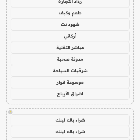
رذاذ التجارة
طعم وكيف
شهود نت
أركاني
مباشر التقنية
مدونة صحبة
شرقيات السياحة
موسوعة انوار
اشراق الأرباح
!
شراء باك لينك
شراء باك لينك