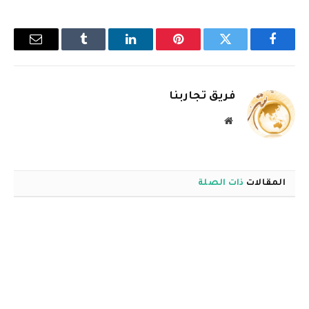
فيسبوك
تويتر
بينتيريست
لينكدإن
Tumblr
البريد
الإلكترو
فريق تجاربنا
موقع
الويب
المقالات
ذات الصلة