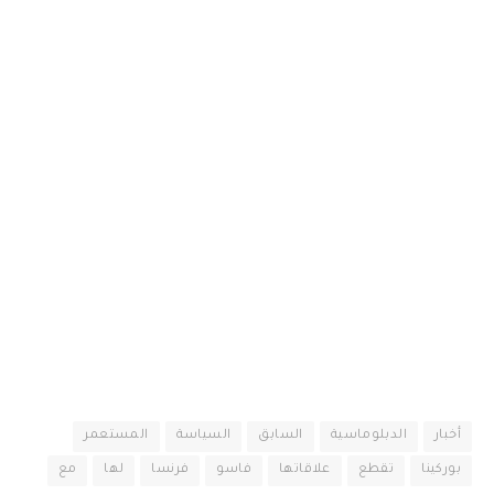
أخبار
الدبلوماسية
السابق
السياسة
المستعمر
بوركينا
تقطع
علاقاتها
فاسو
فرنسا
لها
مع