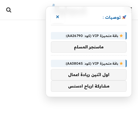
×
توصيات :
باقة متميزة VIP (كود: AA26790):
ماسنجر المسلم
باقة متميزة VIP (كود: AA38045):
اول اثنين ريادة اعمال
مشاركة ارباح ادسنس