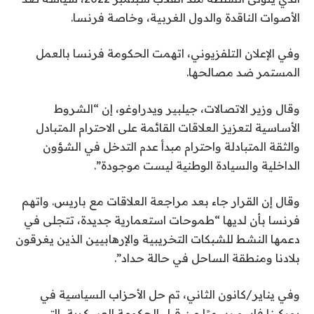
ئ
ا
6
الأصوات الناقدة والدول الغربية، وخاصة فرنسا.
ي
م
ي
ة
ة
و
وفي الإعلان التلفزيوني، اتهمت الحكومة فرنسا بالعمل
ا
م
ن
المستمر ضد مصالحها.
ل
ن
ي
ق
4
و
وقال وزير الاتصالات، جيلبير ويدراوغو، إن “الشروط
ا
ع
2
الأساسية لتعزيز العلاقات القائمة على الاحترام المتبادل
ئ
ن
0
والثقة المتبادلة واحترام مبدأ عدم التدخل في الشؤون
ا
م
2
الداخلية والسيادة الوطنية ليست موجودة”.
ة
ص
6
ر
وقال إن القرار جاء بعد مراجعة العلاقات مع باريس. واتهم
فرنسا بأن لديها “طموحات استعمارية جديدة، تتجلى في
دعمها النشط للشبكات التخريبية والإرهابيين الذين يغرقون
بلادنا ومنطقة الساحل في حالة حداد”.
وفي يناير/كانون الثاني، تم حل الأحزاب السياسية في
بوركينا فاسو رسميًا من قبل الحكومة العسكرية، التي