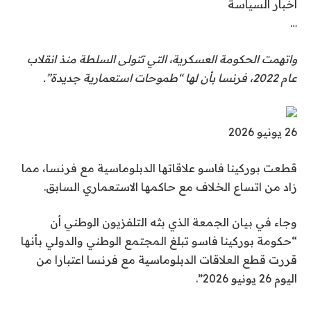
أخبار السياسة
…
واتهمت الحكومة العسكرية، التي تتولى السلطة منذ انقلاب
عام 2022، فرنسا بأن لها “طموحات استعمارية جديدة”.
ت
26 يونيو 2026
م
قطعت بوركينا فاسو علاقاتها الدبلوماسية مع فرنسا، مما
ا
زاد من اتساع الخلاف مع حاكمها الاستعماري السابق.
ل
ن
وجاء في بيان الجمعة الذي بثه التلفزيون الوطني أن
ش
“حكومة بوركينا فاسو تبلغ المجتمع الوطني والدولي بأنها
ر
قررت قطع العلاقات الدبلوماسية مع فرنسا اعتبارا من
ب
اليوم 26 يونيو 2026”.
ت
ا