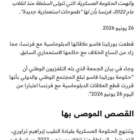
واتهمت الحكومة العسكرية، التي تتولى السلطة منذ انقلاب
عام 2022، فرنسا بأن لها “طموحات استعمارية جديدة”.
ت
26 يونيو 2026
م
قطعت بوركينا فاسو علاقاتها الدبلوماسية مع فرنسا، مما
ا
زاد من اتساع الخلاف مع حاكمها الاستعماري السابق.
ل
ن
وجاء في بيان الجمعة الذي بثه التلفزيون الوطني أن
ش
“حكومة بوركينا فاسو تبلغ المجتمع الوطني والدولي بأنها
ر
قررت قطع العلاقات الدبلوماسية مع فرنسا اعتبارا من
ب
اليوم 26 يونيو 2026”.
ت
ا
ر
القصص الموصى بها
ي
ن
ق
خ
وتنتهج الحكومة العسكرية بقيادة النقيب إبراهيم تراوري،
ا
ه
2
الذي يتولى السلطة منذ انقلاب سبتمبر 2022، سياسة ضد