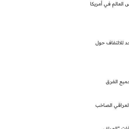
 العالم في أمريكا
حد للالتفاف حول
 جميع الفرق
 العراقي الصاخب
ات “العراق،