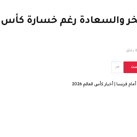
ر والسعادة رغم خسارة كأس الع
 دقائق
ست