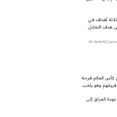
لاثة أهداف في
ى هدف التعادل.
هالة ميخان، الثانية من اليمين، سافرت من ولاية ويسكونسن لمشاهدة مباراة العراق على ملعب فيلادلفيا [Ali Harb/Al
ي كأس العالم فرحة
 فريقهم وهو يلعب.
ودة العراق إلى