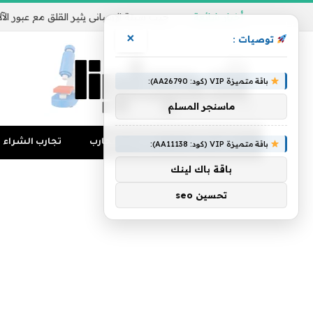
أخبار شائعة
×
توصيات :
باقة متميزة VIP (كود: AA26790):
ماسنجر المسلم
تجارب المال
منوعات التجارب
تجارب الشراء
باقة متميزة VIP (كود: AA11138):
باقة باك لينك
تحسين seo