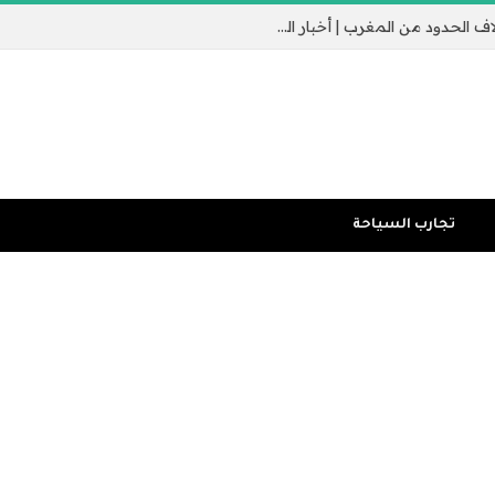
جيب سبتة الإسباني يثير القلق مع عبور الآلاف الحدود من المغرب | أخبار الهجرة
تجارب السياحة