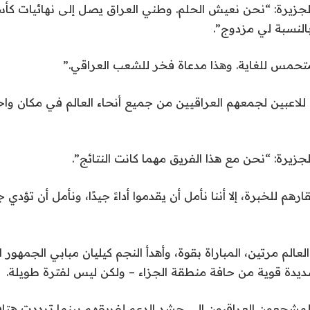
لجزيرة: “نحن نعيش الحلم. وطني العراق يصل إلى نهائيات كأس
النسبة لي مزدوج”.
متحمس للغاية. وهذا مدعاة فخر للشعب العراقي.”
 للاعبين لجمعهم العراقيين من جميع أنحاء العالم في مكان وا
جزيرة: “نحن مع هذا الفريق مهما كانت النتائج”.
رهم للخبرة، إلا أننا نأمل أن يقدموا أداءً جيدًا، ونأمل أن تؤدي
عالم مرتين، المباراة بقوة، وأهدأ النجم كيليان مبابي الجمهور
لمشجعون العراقيون إلى حشد الدعم لفريقهم بينما ترددت هتاف