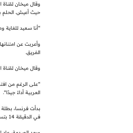
وقال ميخان لقناة ا
حيث أعيش. الحلم ب
“أنا سعيد للغاية و
وأعربت عن امتنانها
الفريق.
وقال ميخان لقناة ال
“على الرغم من افتقا
العربية أداءً جيدًا”.
بدأت فرنسا، بطلة ال
في الدقيقة 14 بتسديدة قوية من حافة منطقة الجزاء – ولكن ليس لفترة طويلة.
وبعد الصدمة، عاد ا