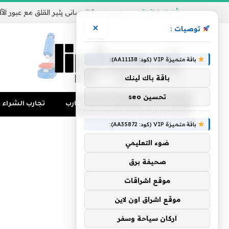
أخبار شائعة
×
توصيات :
باقة متميزة VIP (كود: AA11138):
باقة باك لينك
تحسين seo
تجارب المال
منوعات التجارب
تجارب الشراء
باقة متميزة VIP (كود: AA35872):
ضوء التعليمي
صحيفة برق
موقع اشراقات
موقع اشراق اون لاين
اركان سياحة وسفر