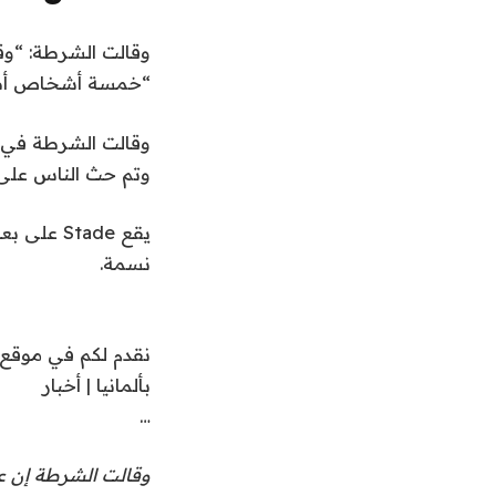
ا
ر
ن
ق
وقالت الشرطة: “وق
ي
ا
ه
“خمسة أشخاص أصيب
خ
ا
ئ
2
ي
م
وقالت الشرطة في 
9
ة
ة
وتم حث الناس على 
ي
ا
م
و
ل
ن
ن
3
ق
نسمة.
ي
ا
ع
و
ن
ئ
2
ا
م
نقدم لكم في موقع 
0
ة
ص
بألمانيا | أخبار
2
ر
…
6
وقالت الشرطة إن عد