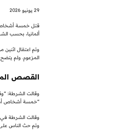
ت
29 يونيو 2026
م
قتل خمسة أشخاص و
ا
ألمانيا، بحسب الش
ل
ن
وتم اعتقال اثنين من
ش
المزعوم. ولم يتضح بع
ر
ب
ت
القصص المو
ا
ر
ن
ق
وقالت الشرطة: “وق
ي
ا
ه
“خمسة أشخاص أصيب
خ
ا
ئ
2
ي
م
وقالت الشرطة في 
9
ة
ة
وتم حث الناس على 