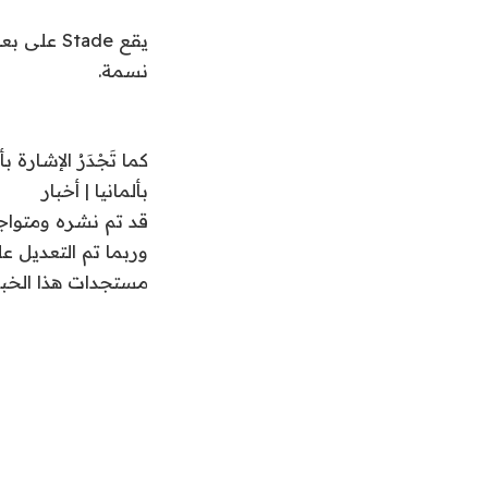
ي
ا
م
و
ل
ن
ن
3
ق
نسمة.
ي
ا
ع
و
ن
ئ
2
ا
م
كما تَجْدَرُ الإشا
0
ة
ص
بألمانيا | أخبار
2
ر
قد تم نشره ومتواج
6
وربما تم التعديل ع
مستجدات هذا الخب