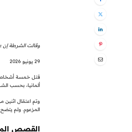
وقالت الشرطة إن عد
ت
29 يونيو 2026
م
قتل خمسة أشخاص و
ا
ألمانيا، بحسب الش
ل
ن
وتم اعتقال اثنين من
ش
المزعوم. ولم يتضح بع
ر
ب
ت
القصص المو