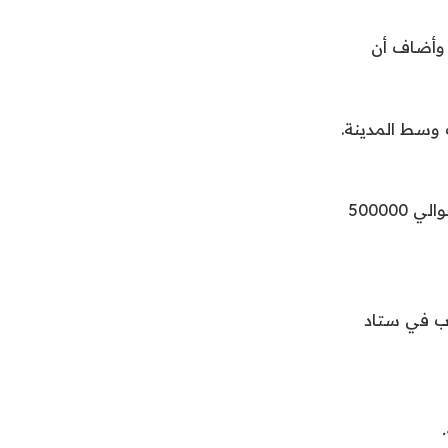
 وأضاف أن
وسط المدينة.
يقع Stade على بعد حوالي 40 كيلومترًا (25 ميلًا) من هامبورغ ويبلغ عدد سكانه حوالي 500000
اب في ستاد