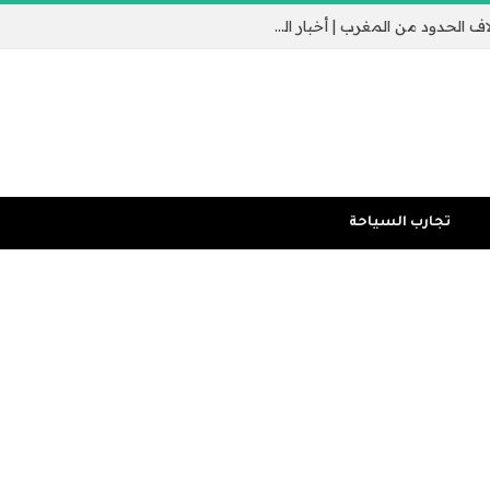
جيب سبتة الإسباني يثير القلق مع عبور الآلاف الحدود من المغرب | أخبار الهجرة
تجارب السياحة