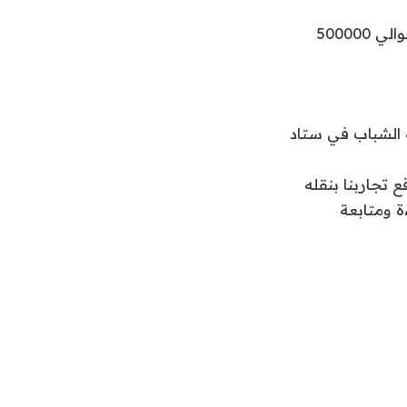
يقع Stade على بعد حوالي 40 كيلومترًا (25 ميلًا) من هامبورغ ويبلغ عدد سكانه حوالي 500000
ية الشباب في ستاد
 تجاربنا بنقله
ة ومتابعة