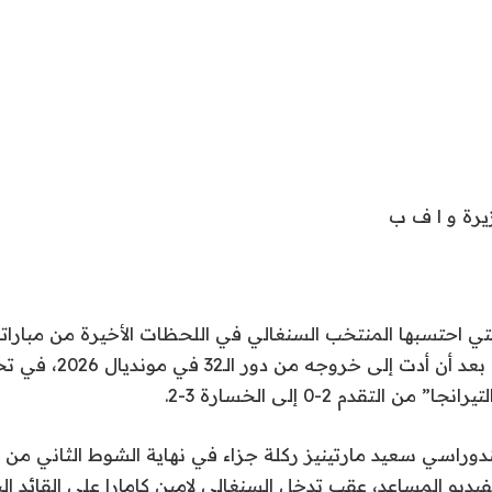
يرة
و
ا ف ب
التي احتسبها المنتخب السنغالي في اللحظات الأخيرة من مباراته
الأربعاء، جدلا واسعا بعد أ
 التقدم 2-0 إلى الخسارة 3-2.
وراسي سعيد مارتينيز ركلة جزاء في نهاية الشوط الثاني من ا
يديو المساعد، عقب تدخل السنغالي لامين كامارا على القائد ا