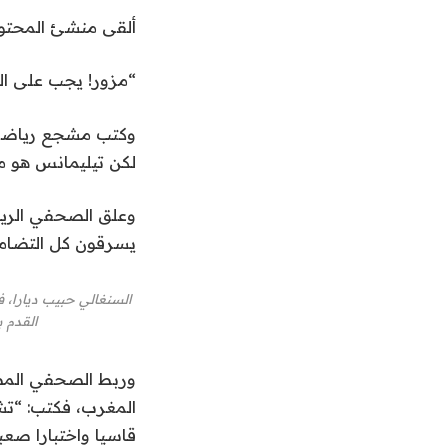
ة
ة
ألقى منشئ المحتوى الرياضي Sneako باللوم في ا
ا
م
ل
ن
“مزور! يجب على الس
ق
4
ا
ع
وكتب مشجع رياضي آخ
ن
ئ
لكن تيليمانس هو م
ا
م
وعلق الصحفي الرياضي
ة
ص
يسرقون كل التضامن
ر
القدم بين بلج
المغرب، فكتب: “تشع
قاسيا واختبارا صعبا