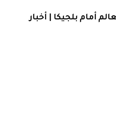
م أمام بلجيكا | أخبار