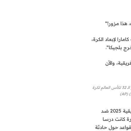
 هذا مزور!”
ارا لإبعاد الكرة،
ج بلجيكا”.
يقية، والآن
السنغالي حبيب ديارا، في المقدمة، يحتفل بتسجيل هدفه الأول مع إسماعيل جاكوبس، في مباراة دور الـ 32 لكأس العالم لكرة
وربط الصحفي المصري محمد سعيد الحادثة بما حدث في نهائي كأس الأمم الأفريقية 2025 ضد
رة كانت درسا
لقواعد حول حادثة