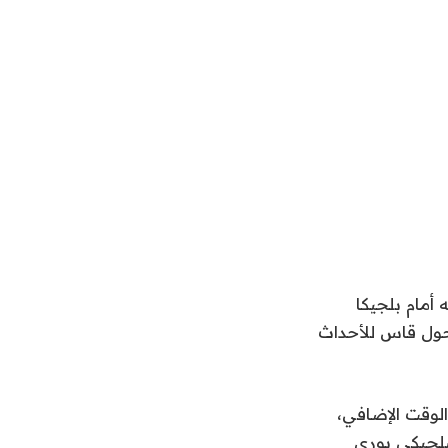
 أمام بلجيكا
ن أدت إلى خروجه من دور الـ32 في مونديال 2026، في تحول قاس للأحداث
لوقت الإضافي،
لبلجيكي يوري