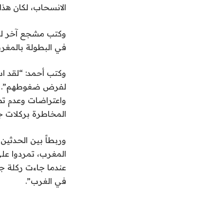
الانسحاب، لكان هذا
وكتب مشجع آخر للر
في البطولة بالمغر
وكتب أحمد: “لقد ا
لفرض ضغوطهم”. “الي
واعتراضات وعدم تصد
المخاطرة بركلات ج
المغرب، تمردوا على
عندما جاءت ركلة ج
في الغرب”.