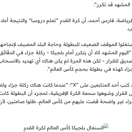
 المشهد قد تكرر”.
ياضة، فارس أحمد، أن كرة القدم “تعلم دروسا” والنتيجة أعادت
ب.
ستغلوا الموقف الضعيف للبطولة وحاجة البلد المضيف لإنجاحها
وم المشهد كاد أن يتكرر أمام بلجيكا – ركلة جزاء في الدقائق 
يق للقرار – لكن هذه المرة لم يكن هناك أي تهديد بالانسحاب، 
زاء كهذه في بطولة بحجم كأس العالم”.
وربطاً بين الحدثين، كتب أحد المتابعين على “X”: “عندما كانت هنا
 القرار وشوهوا سمعة الكرة الإفريقية، لمجرد أن البطولة كان
زاء غير واضحة قضت عليهم من كأس العالم، ظلوا صامتين، لأن 