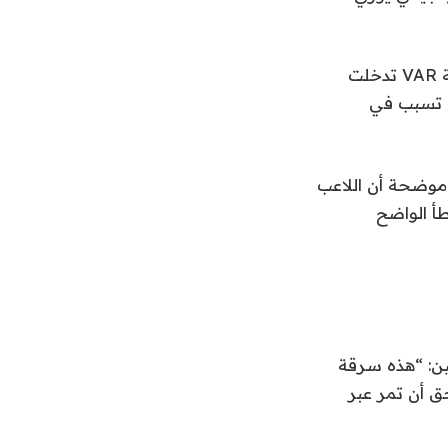
وقالت منصة “Archivo VAR” المتخصصة في تحليل القرارات التحكيمية، إن تقنية VAR تدخلت
ما تسبب في
 المنصة، عبر حسابها على موقع “X”، أن الواقعة لم تستدعي تدخل VAR، موضحة أن اللاعب
طأ الواضح
ين: “هذه سرقة
حق أن تمر عبر