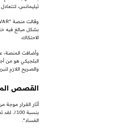
تيليمانس، لتتعادل النتيجة 2-2 وتتجه المباراة 
ت
ا
ر
بشكل مبالغ فيه خلا
ي
الاحتكاك.
خ
2
ي
البلجيكي هو من أج
و
والصريح اللازم لتبر
ل
ي
القصص المو
و
2
ن
ق
0
أثار القرار موجة 
ا
ه
2
بنسبة 100
ا
ئ
6
الفساد”.
ي
م