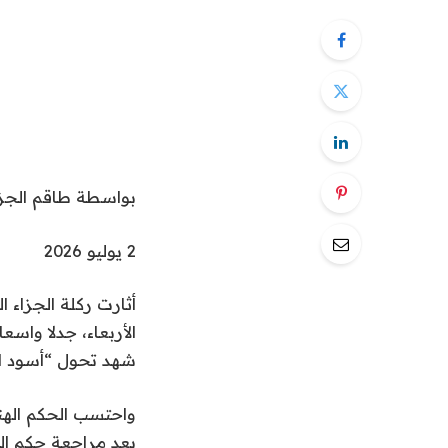
بواسطة
طاقم الجز
ت
2 يوليو 2026
م
أثارت ركلة الجزاء 
ا
ل
شهد تحول “أسود التيرانجا” من
ن
ش
واحتسب الحكم الهند
ر
بعد مراجعة حكم الف
ب