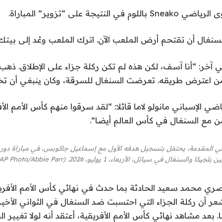
لنتيجة على “تزوير” المباراة.
نغال أن تقتحم أرض الملعب الآن. اترك الملعب وعُد إلى بيتك.
ر: “أنا آسف، لكن هذه لم تكن ركلة جزاء على الإطلاق. ذهب كام
ن اعترض طريقه. تعرضت السنغال للسرقة، وكان ينبغي أن تخر
 الإسباني مانولو لاما قائلا: “لقد سرقوا منهم كأس الأمم الأفر
 مع السنغال في كأس العالم أيضا”.
يكا والسنغال في سياتل، الأربعاء، 1 يوليو، 2026. (AP Photo/Abbie Parr) (AP)
ر أن ركلة الجزاء التي احتسبت ضد السنغال في الثواني الأخي
. بعد مشاهد نهائي كأس الأمم الأفريقية، أعتقد أنه لولا تغيير ا