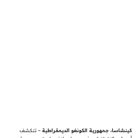
كينشاسا، جمهورية الكونغو الديمقراطية
– تتكشف