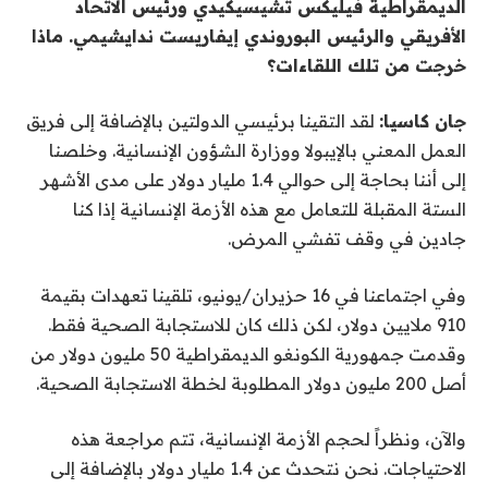
الديمقراطية فيليكس تشيسيكيدي ورئيس الاتحاد
الأفريقي والرئيس البوروندي إيفاريست ندايشيمي. ماذا
خرجت من تلك اللقاءات؟
جان كاسيا:
لقد التقينا برئيسي الدولتين بالإضافة إلى فريق
العمل المعني بالإيبولا ووزارة الشؤون الإنسانية. وخلصنا
إلى أننا بحاجة إلى حوالي 1.4 مليار دولار على مدى الأشهر
الستة المقبلة للتعامل مع هذه الأزمة الإنسانية إذا كنا
جادين في وقف تفشي المرض.
وفي اجتماعنا في 16 حزيران/يونيو، تلقينا تعهدات بقيمة
910 ملايين دولار، لكن ذلك كان للاستجابة الصحية فقط.
وقدمت جمهورية الكونغو الديمقراطية 50 مليون دولار من
أصل 200 مليون دولار المطلوبة لخطة الاستجابة الصحية.
والآن، ونظراً لحجم الأزمة الإنسانية، تتم مراجعة هذه
الاحتياجات. نحن نتحدث عن 1.4 مليار دولار بالإضافة إلى