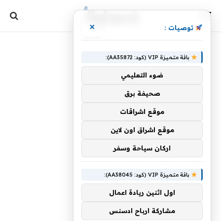
×
توصيات :
باقة متميزة VIP (كود: AA35872):
ضوء التعليمي
صحيفة برق
موقع اشراقات
موقع اشراق اون لاين
اركان سياحة وسفر
باقة متميزة VIP (كود: AA38045):
اول اثنين ريادة اعمال
مشاركة ارباح ادسنس