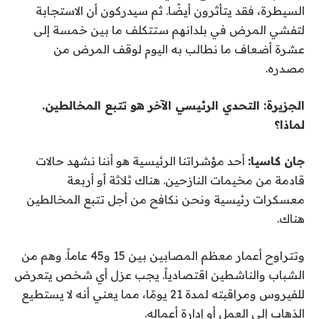
السيطرة، فقد يتأثرون أيضًا. ثم سيدركون أن الاستجابة
لتفشي المرض في بلدانهم ستتكلف ما بين خمسة إلى
عشرة أضعاف ما نطالب به اليوم لوقف المرض من
مصدره.
الجزيرة: التحدي الرئيسي الآخر هو تتبع المخالطين.
لماذا؟
جان كاسيا:
أحد مؤشراتنا الرئيسية هو أننا نشهد حالات
قادمة من مخيمات النازحين. هناك ثلاثة أو أربعة
معسكرات رئيسية ونحن نكافح من أجل تتبع المخالطين
هناك.
وتتراوح أعمار معظم المصابين بين 15 و45 عاماً. وهم من
الشباب والناشطين اقتصادياً. يجب عزل أي شخص يتعرض
للفيروس ومراقبته لمدة 21 يومًا، مما يعني أنه لا يستطيع
الذهاب إلى العمل أو إدارة أعماله.