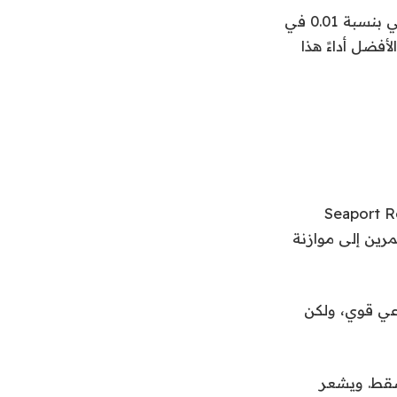
وبحلول الساعة 01:30 بتوقيت جرينتش، انخفض مؤشر نيكاي 225 القياسي الياباني بنسبة 0.01 في
فضل أداءً هذا
 المرتبطة بالتكنولوجيا في شركة Seaport Research
تثمرين إلى موازنة
اعي قوي، ولكن
 سقط. ويشعر