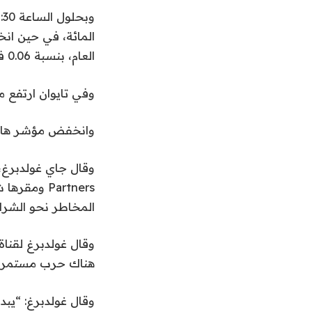
6
ر
المائة، في حين ان
العام، بنسبة 0.06 في المائة.
وفي تايوان ارتفع مؤشر ت
وانخفض مؤشر هانج س
Partners وم
المخاطر نحو الشرا
وقال غولدبرغ لقناة
هناك حرب مستمرة
وقال غولدبرغ: “يبد