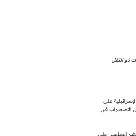
ؤشر ناسداك ذو الثقل
لإسرائيلية على
من الاضطراب في
ن، مما جعل المؤشر القياسي على