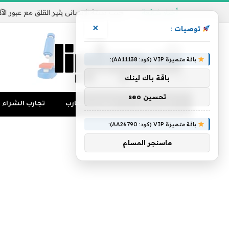
أخبار شائعة
×
توصيات :
باقة متميزة VIP (كود: AA11138):
باقة باك لينك
تحسين seo
تجارب المال
منوعات التجارب
تجارب الشراء
باقة متميزة VIP (كود: AA26790):
ماسنجر المسلم