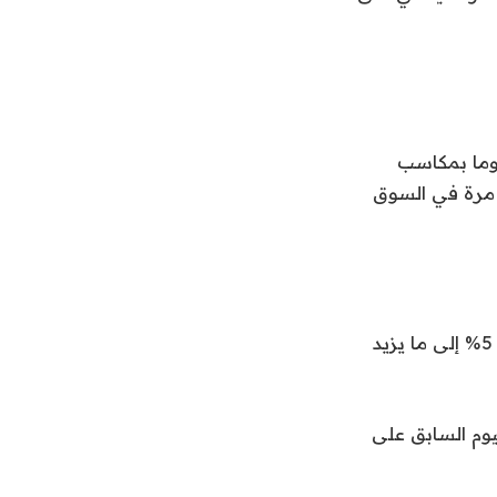
ا بنسبة 3.1 في المائة، مدعوما بمكاسب
ول مرة في السوق
وانخفضت العقود الآجلة لخام برنت، المؤشر الرئيسي لأسعار النفط العالمية، بنحو 5% إلى ما يزيد
يوم السابق على