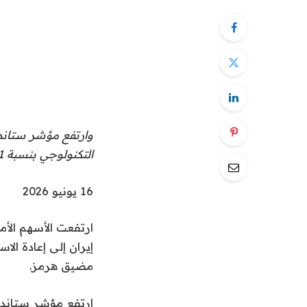
التكنولوجي بنسبة 3.1 في المائة.
ت
16 يونيو 2026
م
ارتفعت الأسهم الأمر
ا
إيران إلى إعادة ا
ل
مضيق هرمز.
ن
ش
ر