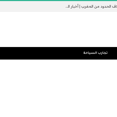
جيب سبتة الإسباني يثير القلق مع عبور الآلاف الحدود من المغرب | أخبار الهجرة
تجارب السياحة