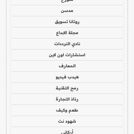
مدسن
روتانا تسويق
مجلة الابداع
نادي الترددات
استشارات اون لاين
المعارف
هيدب فيديو
رمح التقنية
رذاذ التجارة
طعم وكيف
شهود نت
أركاني