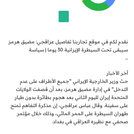
ر
ي
خ
2
إضافة قناة الجزيرة على جوجل
8
نقدم لكم في موقع تجاربنا تفاصيل عراقجي: مضيق هرمز
ي
سيبقى تحت السيطرة الإيرانية 30 يوما | سياسة
و
…
ن
ي
آخر الأخبار
و
حث وزير الخارجية الإيراني “جميع الأطراف على عدم
2
التدخل” في إدارة مضيق هرمز، بعد أن قصفت الولايات
0
المتحدة إيران لليوم الثاني بعد هجوم بطائرة بدون طيار
2
على سفينة. وقال عباس عراقجي، إن مذكرة التفاهم تمنح
6
طهران السيطرة على الممر المائي، وذلك خلال مؤتمر
صحفي مع نظيره العراقي في بغداد.