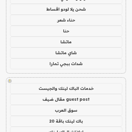
شحن يلا لودو اقساط
حناء شعر
حنا
ماتشا
شاي ماتشا
شدات ببجي تمارا
!
خدمات الباك لينك والجيست
guest post مقال ضيف
سوق العرب
باك لينك باقة 20
اعلانات الباك لينك