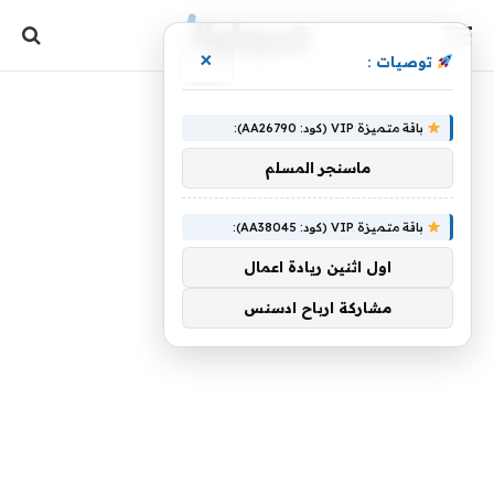
×
توصيات :
باقة متميزة VIP (كود: AA26790):
ماسنجر المسلم
باقة متميزة VIP (كود: AA38045):
اول اثنين ريادة اعمال
مشاركة ارباح ادسنس