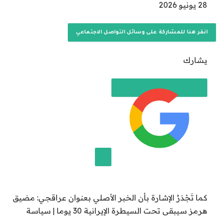
ت
28 يونيو 2026
م
ا
انقر هنا للمشاركة على وسائل التواصل الاجتماعي
ل
ن
يشارك
ش
ر
ب
ت
ا
ر
ي
خ
2
إضافة قناة الجزيرة على جوجل
8
كما تَجْدَرُ الإشارة بأن الخبر الأصلي بعنوان عراقجي: مضيق
ي
هرمز سيبقى تحت السيطرة الإيرانية 30 يوما | سياسة
و