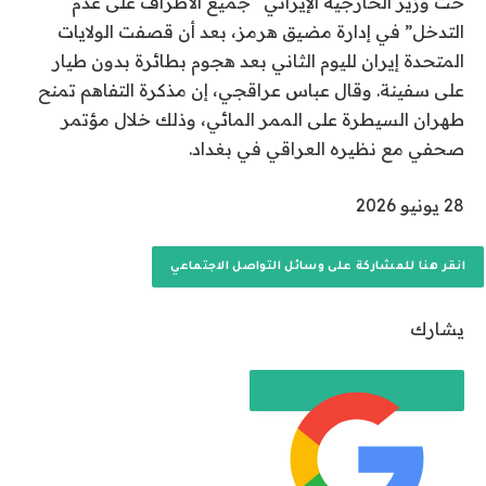
حث وزير الخارجية الإيراني “جميع الأطراف على عدم
التدخل” في إدارة مضيق هرمز، بعد أن قصفت الولايات
المتحدة إيران لليوم الثاني بعد هجوم بطائرة بدون طيار
على سفينة. وقال عباس عراقجي، إن مذكرة التفاهم تمنح
طهران السيطرة على الممر المائي، وذلك خلال مؤتمر
صحفي مع نظيره العراقي في بغداد.
ت
28 يونيو 2026
م
ا
انقر هنا للمشاركة على وسائل التواصل الاجتماعي
ل
ن
يشارك
ش
ر
ب
ت
ا