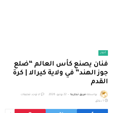
أخبار
فنان يصنع كأس العالم “ضلع
جوز الهند” في ولاية كيرالا | كرة
القدم
بواسطة
فريق تجاربنا
22 يونيو، 2026
لا توجد تعليقات
1 دقائق