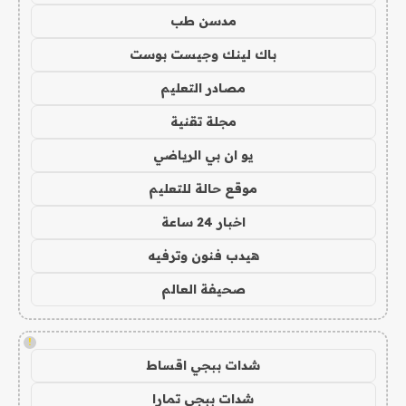
مدسن طب
باك لينك وجيست بوست
مصادر التعليم
مجلة تقنية
يو ان بي الرياضي
موقع حالة للتعليم
اخبار 24 ساعة
هيدب فنون وترفيه
صحيفة العالم
!
شدات ببجي اقساط
شدات ببجي تمارا