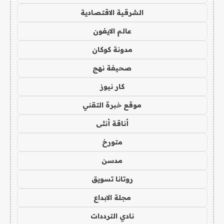
الشرقية الاقتصادية
عالم الايفون
مدونة كوكان
صحيفة نهج
كار نيوز
موقع خبرة التقني
أناقة أنثى
متورخ
مدسن
روتانا تسويق
مجلة الابداع
نادي الترددات