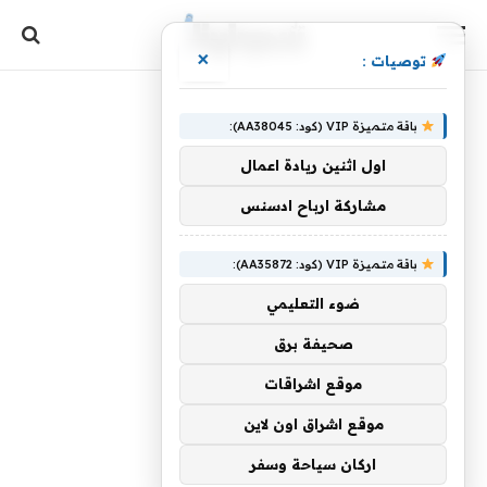
×
توصيات :
باقة متميزة VIP (كود: AA38045):
اول اثنين ريادة اعمال
مشاركة ارباح ادسنس
باقة متميزة VIP (كود: AA35872):
ضوء التعليمي
صحيفة برق
موقع اشراقات
موقع اشراق اون لاين
اركان سياحة وسفر