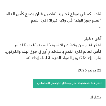
2
إضافة قناة الجزيرة على جوجل
2
نقدم لكم في موقع تجاربنا تفاصيل فنان يصنع كأس العالم
ي
“ضلع جوز الهند” في ولاية كيرالا | كرة القدم
و
…
ن
ي
آخر الأخبار
و
ابتكر فنان من ولاية كيرالا نموذجًا مصنوعًا يدويًا لكأس
2
كأس العالم لكرة القدم باستخدام أوراق جوز الهند والكرتون.
0
يقوم بإعادة تدوير المواد المهملة لبناء إبداعاته.
2
6
ت
22 يونيو 2026
م
ا
انقر هنا للمشاركة على وسائل التواصل الاجتماعي
ل
ن
يشارك
ش