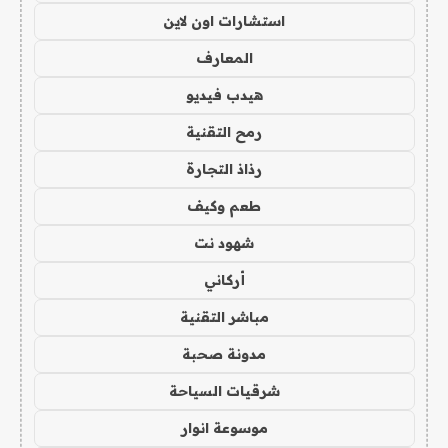
استشارات اون لاين
المعارف
هيدب فيديو
رمح التقنية
رذاذ التجارة
طعم وكيف
شهود نت
أركاني
مباشر التقنية
مدونة صحبة
شرقيات السياحة
موسوعة انوار