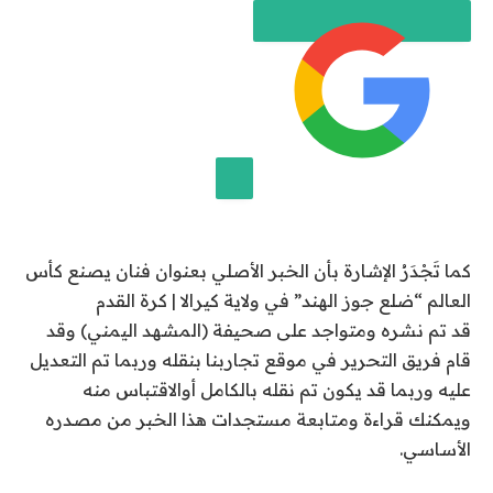
ر
ب
ت
ا
ر
ي
خ
2
إضافة قناة الجزيرة على جوجل
2
كما تَجْدَرُ الإشارة بأن الخبر الأصلي بعنوان فنان يصنع كأس
ي
العالم “ضلع جوز الهند” في ولاية كيرالا | كرة القدم
و
قد تم نشره ومتواجد على صحيفة (المشهد اليمني) وقد
ن
قام فريق التحرير في موقع تجاربنا بنقله وربما تم التعديل
ي
عليه وربما قد يكون تم نقله بالكامل أوالاقتباس منه
و
ويمكنك قراءة ومتابعة مستجدات هذا الخبر من مصدره
2
الأساسي.
0
2