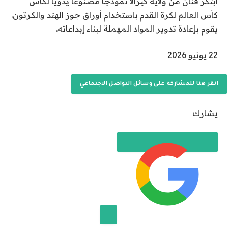
ابتكر فنان من ولاية كيرالا نموذجًا مصنوعًا يدويًا لكأس
كأس العالم لكرة القدم باستخدام أوراق جوز الهند والكرتون.
يقوم بإعادة تدوير المواد المهملة لبناء إبداعاته.
ت
22 يونيو 2026
م
ا
انقر هنا للمشاركة على وسائل التواصل الاجتماعي
ل
ن
يشارك
ش
ر
ب
ت
ا
ر
ي
خ