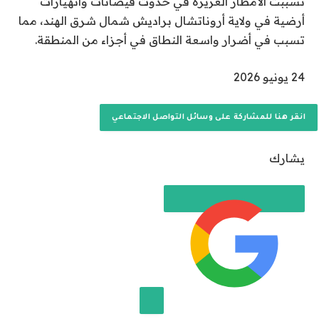
تسببت الأمطار الغزيرة في حدوث فيضانات وانهيارات
أرضية في ولاية أروناتشال براديش شمال شرق الهند، مما
تسبب في أضرار واسعة النطاق في أجزاء من المنطقة.
ت
24 يونيو 2026
م
ا
انقر هنا للمشاركة على وسائل التواصل الاجتماعي
ل
ن
يشارك
ش
ر
ب
ت
ا
ر
ي
خ