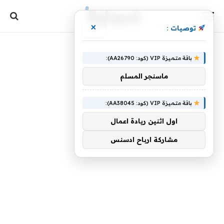
×
توصيات :
باقة متميزة VIP (كود: AA26790):
ماسنجر المسلم
باقة متميزة VIP (كود: AA38045):
اول اثنين ريادة اعمال
مشاركة ارباح ادسنس