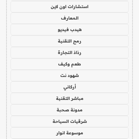
استشارات اون لاين
المعارف
هيدب فيديو
رمح التقنية
رذاذ التجارة
طعم وكيف
شهود نت
أركاني
مباشر التقنية
مدونة صحبة
شرقيات السياحة
موسوعة انوار