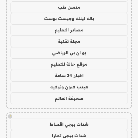
مدسن طب
باك لينك وجيست بوست
مصادر التعليم
مجلة تقنية
يو ان بي الرياضي
موقع حالة للتعليم
اخبار 24 ساعة
هيدب فنون وترفيه
صحيفة العالم
!
شدات ببجي اقساط
شدات ببجي تمارا