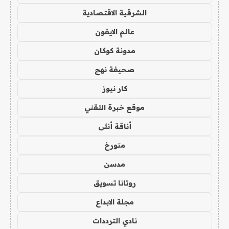
الشرقية الاقتصادية
عالم الايفون
مدونة كوكان
صحيفة نهج
كار نيوز
موقع خبرة التقني
أناقة أنثى
متورخ
مدسن
روتانا تسويق
مجلة الابداع
نادي الترددات