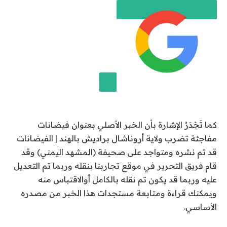
ر
ب
ت
ا
ر
ي
خ
2
إضافة قناة الجزيرة على جوجل
4
كما تَجْدَرُ الإشارة بأن الخبر الأصلي بعنوان فيضانات
ي
مفاجئة تضرب ولاية أروناشال براديش بالهند | الفيضانات
و
قد تم نشره ومتواجد على صحيفة (المشهد اليمني) وقد
ن
قام فريق التحرير في موقع تجاربنا بنقله وربما تم التعديل
ي
عليه وربما قد يكون تم نقله بالكامل أوالاقتباس منه
و
ويمكنك قراءة ومتابعة مستجدات هذا الخبر من مصدره
2
الأساسي.
0
2