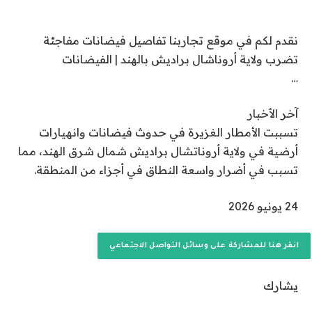
2
إضافة قناة الجزيرة على جوجل
4
نقدم لكم في موقع تجاربنا تفاصيل فيضانات مفاجئة
ي
تضرب ولاية أروناشال براديش بالهند | الفيضانات
و
…
ن
ي
آخر الأخبار
و
تسببت الأمطار الغزيرة في حدوث فيضانات وانهيارات
2
أرضية في ولاية أروناتشال براديش شمال شرق الهند، مما
0
تسبب في أضرار واسعة النطاق في أجزاء من المنطقة.
2
6
ت
24 يونيو 2026
م
ا
انقر هنا للمشاركة على وسائل التواصل الاجتماعي
ل
ن
يشارك
ش