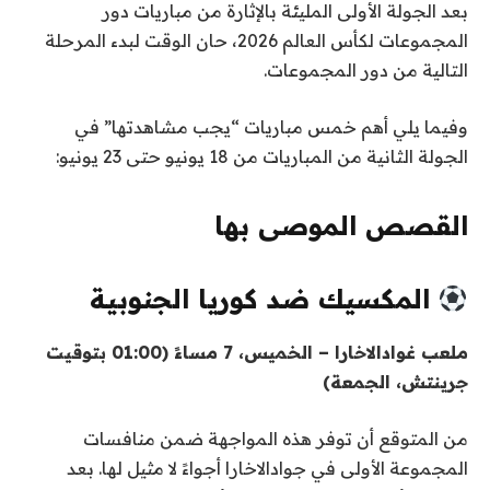
بعد الجولة الأولى المليئة بالإثارة من مباريات دور
المجموعات لكأس العالم 2026، حان الوقت لبدء المرحلة
التالية من دور المجموعات.
وفيما يلي أهم خمس مباريات “يجب مشاهدتها” في
الجولة الثانية من المباريات من 18 يونيو حتى 23 يونيو:
القصص الموصى بها
ن
ق
المكسيك ضد كوريا الجنوبية
ا
ه
ئ
ا
ملعب غوادالاخارا – الخميس، 7 مساءً (01:00 بتوقيت
ي
م
جرينتش، الجمعة)
ة
ة
ا
م
من المتوقع أن توفر هذه المواجهة ضمن منافسات
ل
ن
المجموعة الأولى في جوادالاخارا أجواءً لا مثيل لها. بعد
ق
4