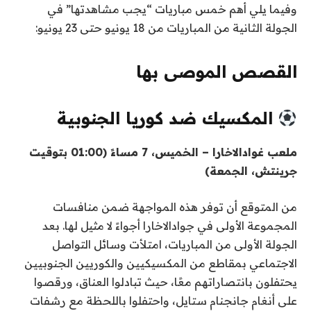
وفيما يلي أهم خمس مباريات “يجب مشاهدتها” في
الجولة الثانية من المباريات من 18 يونيو حتى 23 يونيو:
القصص الموصى بها
ن
ق
المكسيك ضد كوريا الجنوبية
ا
ه
ئ
ا
ملعب غوادالاخارا – الخميس، 7 مساءً (01:00 بتوقيت
ي
م
جرينتش، الجمعة)
ة
ة
ا
م
من المتوقع أن توفر هذه المواجهة ضمن منافسات
ل
ن
المجموعة الأولى في جوادالاخارا أجواءً لا مثيل لها. بعد
ق
4
الجولة الأولى من المباريات، امتلأت وسائل التواصل
ا
ع
الاجتماعي بمقاطع من المكسيكيين والكوريين الجنوبيين
ئ
ن
يحتفلون بانتصاراتهم معًا، حيث تبادلوا العناق، ورقصوا
ا
م
على أنغام جانجنام ستايل، واحتفلوا باللحظة مع رشفات