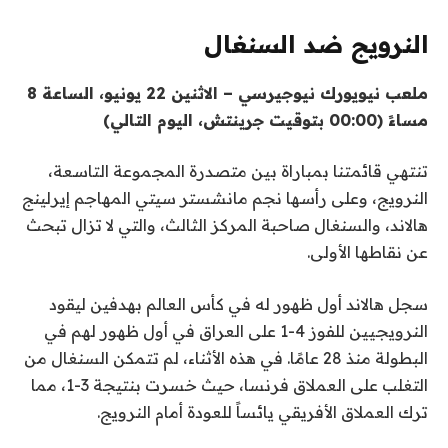
النرويج ضد السنغال
ملعب نيويورك نيوجيرسي – الاثنين 22 يونيو، الساعة 8
مساءً (00:00 بتوقيت جرينتش، اليوم التالي)
تنتهي قائمتنا بمباراة بين متصدرة المجموعة التاسعة،
النرويج، وعلى رأسها نجم مانشستر سيتي المهاجم إيرلينج
هالاند، والسنغال صاحبة المركز الثالث، والتي لا تزال تبحث
عن نقاطها الأولى.
سجل هالاند أول ظهور له في كأس العالم بهدفين ليقود
النرويجيين للفوز 4-1 على العراق في أول ظهور لهم في
البطولة منذ 28 عامًا. في هذه الأثناء، لم تتمكن السنغال من
التغلب على العملاق فرنسا، حيث خسرت بنتيجة 3-1، مما
ترك العملاق الأفريقي يائساً للعودة أمام النرويج.