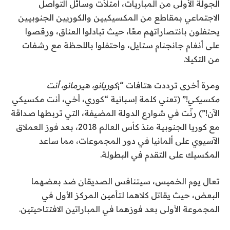
الجولة الأولى من المباريات، امتلأت وسائل التواصل
ا
ع
الاجتماعي بمقاطع من المكسيكيين والكوريين الجنوبيين
ئ
ن
يحتفلون بانتصاراتهم معًا، حيث تبادلوا العناق، ورقصوا
ا
م
على أنغام جانجنام ستايل، واحتفلوا باللحظة مع رشفات
ة
ص
من التكيلا.
ر
ومرة أخرى ترددت هتافات “¡
كوريانو، هيرمانو، أنت
مكسيكي
!” (تعني كلمة إسبانية “كوري، أخي، أنت مكسيكي
الآن!”) رنّت في شوارع الدولة المضيفة، التي تربطها صداقة
مع كوريا الجنوبية منذ كأس العالم 2018، بعد فوز العملاق
الآسيوي على ألمانيا في دور المجموعات، مما ساعد
المكسيك على التقدم في البطولة.
تعال يوم الخميس، سيتنافس الصديقان ضد بعضهما
البعض، حيث يقاتل كلاهما لتأمين المركز الأول في
المجموعة الأولى بعد فوزهما في المباراتين الافتتاحيتين.