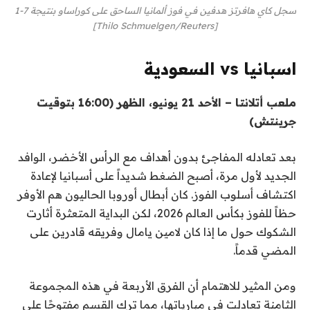
سجل كاي هافرتز هدفين في فوز ألمانيا الساحق على كوراساو بنتيجة 7-1
[Thilo Schmuelgen/Reuters]
اسبانيا vs السعودية
ملعب أتلانتا – الأحد 21 يونيو، الظهر (16:00 بتوقيت
جرينتش)
بعد تعادله المفاجئ بدون أهداف مع الرأس الأخضر، الوافد
الجديد لأول مرة، أصبح الضغط شديداً على أسبانيا لإعادة
اكتشاف أسلوب الفوز. كان أبطال أوروبا الحاليون هم الأوفر
حظاً للفوز بكأس العالم 2026، لكن البداية المتعثرة أثارت
الشكوك حول ما إذا كان لامين يامال وفريقه قادرين على
المضي قدماً.
ومن المثير للاهتمام أن الفرق الأربعة في هذه المجموعة
الثامنة تعادلت في مبارياتها، مما ترك القسم مفتوحًا على