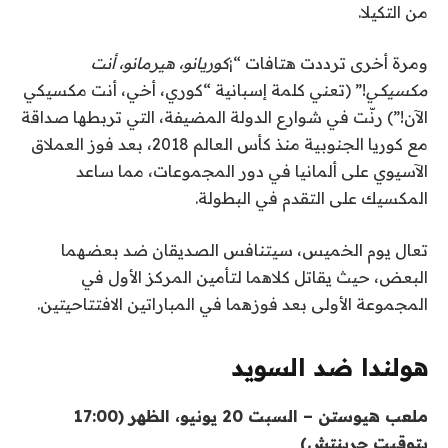
ة
ص
من التكيلا.
ر
ومرة أخرى ترددت هتافات “¡
كوريانو، هيرمانو، أنت
مكسيكي
!” (تعني كلمة إسبانية “كوري، أخي، أنت مكسيكي
الآن!”) رنّت في شوارع الدولة المضيفة، التي تربطها صداقة
مع كوريا الجنوبية منذ كأس العالم 2018، بعد فوز العملاق
الآسيوي على ألمانيا في دور المجموعات، مما ساعد
المكسيك على التقدم في البطولة.
تعال يوم الخميس، سيتنافس الصديقان ضد بعضهما
البعض، حيث يقاتل كلاهما لتأمين المركز الأول في
المجموعة الأولى بعد فوزهما في المباراتين الافتتاحيتين.
هولندا ضد السويد
ملعب هيوستن – السبت 20 يونيو، الظهر (17:00
بتوقيت جرينتش)