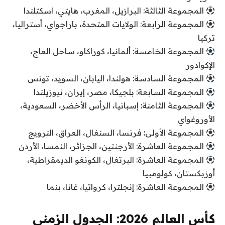
المجموعة الثالثة: البرازيل، المغرب، هايتي، اسكتلندا
المجموعة الرابعة: الولايات المتحدة، باراجواي، أستراليا،
تركيا
المجموعة الخامسة: ألمانيا، كوراكاو، ساحل العاج،
الإكوادور
المجموعة السادسة: هولندا، اليابان، السويد، تونس
المجموعة السابعة: بلجيكا، مصر، إيران، نيوزيلندا
المجموعة الثامنة: إسبانيا، الرأس الأخضر، السعودية،
الأوروغواي
المجموعة الأولى: فرنسا، السنغال، العراق، النرويج
المجموعة العاشرة: الأرجنتين، الجزائر، النمسا، الأردن
المجموعة العاشرة: البرتغال، الكونغو الديمقراطية،
أوزبكستان، كولومبيا
المجموعة العاشرة: إنجلترا، كرواتيا، غانا، بنما
كأس العالم 2026: الجدول الزمني