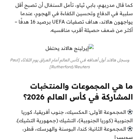
كما قال مدربهم، بابي ثياو، تأمل السنغال أن تصبح أقل
سلبية في الدفاع وتحسين الكفاءة في الهجوم، عندما
يواجهون هالاند، هداف تصفيات UEFA برصيد 16 هدفًا –
أكثر من ضعف حصيلة أقرب منافسيه.
وسجل هالاند أول أهدافه في كأس العالم أمام العراق يوم الثلاثاء [Paul
Rutherford/Reuters]
ما هي المجموعات والمنتخبات
المشاركة في كأس العالم 2026؟
المجموعة الأولى: المكسيك، جنوب أفريقيا، كوريا
الجنوبية (كوريا الجنوبية)، التشيك (جمهورية التشيك).
المجموعة الثانية: كندا، البوسنة والهرسك، قطر،
سويسرا