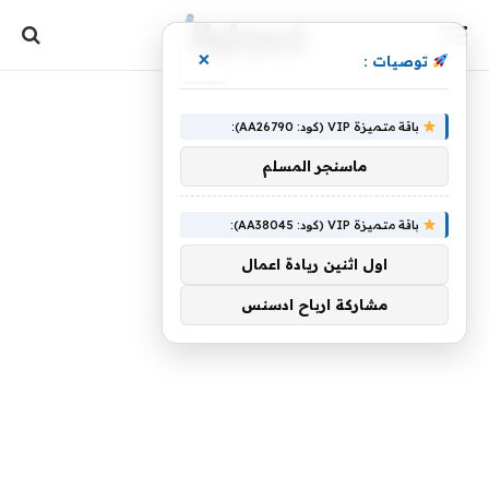
×
توصيات :
باقة متميزة VIP (كود: AA26790):
ماسنجر المسلم
باقة متميزة VIP (كود: AA38045):
اول اثنين ريادة اعمال
مشاركة ارباح ادسنس