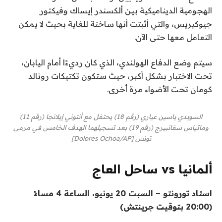
الهجومية الديناميكية بين ألكسندر إيساك وفيكتور
جيوكيريس، والتي أثبتت أنها ساخنة للغاية بحيث لا يمكن
التعامل معها حتى الآن.
سيتم وضع الدفاع الهولندي، الذي كان رديءًا أمام اليابان،
تحت الاختبار بشكل أكبر، حيث ستكون تكتيكات رونالد
كومان تحت الأضواء مرة أخرى.
السويدي ياسين عياري (رقم 18) يحتفل مع أنتوني إيلانجا (رقم 11)
وماتياس سفانبيرج (رقم 19) بعد تسجيلهما الهدف الخامس في مرمى
تونس [Dolores Ochoa/AP]
ألمانيا vs ساحل العاج
استاد تورونتو – السبت 20 يونيو، الساعة 4 مساءً
(20:00 بتوقيت جرينتش)