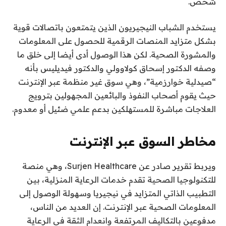
شخص.
يستخدم الشباب النيجيريون الذين يتمتعون باتصالات قوية
بشكل متزايد المنصات الرقمية للحصول على المعلومات
والمشورة الصحية. لكن هذا الوصول أدى أيضا إلى خلق ما
وصفه الدكتور إسحاق كولاوولي والدكتور فيديليس بأنه
“صيدلية خوارزمية”، وهي سوق غير منظمة عبر الإنترنت
حيث يقوم أصحاب النفوذ والبائعين المجهولين بترويج
العلاجات مباشرة للمستهلكين بدعم علمي ضئيل أو معدوم.
مخاطر السوق عبر الإنترنت
ويربط تقرير صادر عن Surjen Healthcare، وهي منصة
للتكنولوجيا الصحية تقدم خدمات الرعاية المنزلية، بين
التطبيب الذاتي المتزايد في نيجيريا وسهولة الوصول إلى
المعلومات الصحية عبر الإنترنت. إن العديد من الناس،
مدفوعين بالتكاليف المرتفعة وانعدام الثقة في الرعاية