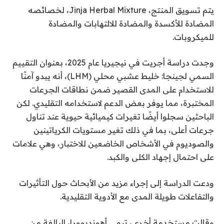
يتم تسويق المنتج، Jinja Herbal Mixture، لخصائصه
المضادة للأكسدة والمضادة للالتهابات والمضادة
للميكروبات.
وجدت دراسة أجريت في نيجيريا عام 2025، بعنوان التقييم
السمي لجينجا: خليط عشبي محلي (LHM)، أنه يبدو آمنًا
للاستخدام على المدى القصير ضمن نطاقات الجرعات
المختبرة، مما يوفر بعض الدعم لاستخدامه التقليدي. لكن
الباحثين سجلوا أيضًا تغيرات كيميائية حيوية عند تناول
جرعات أعلى، بما في ذلك تغير مستويات الكرياتينين
والصوديوم في الأشخاص الخاضعين للاختبار، وهي علامات
على احتمال إجهاد الكلى والكبد.
ودعت الدراسة إلى إجراء مزيد من الأبحاث حول التأثيرات
والتفاعلات طويلة المدى مع الأدوية التقليدية.
وقالت مستخدمة أخرى، تيمي أهونديوورا، البالغة من