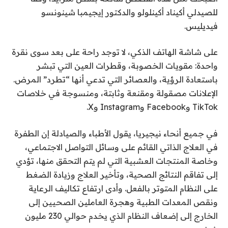
للصيدلي أكيناد أكينلولو والدكتور إيجيمبا شينونسو
فيديليس.
على شاشة الهاتف الذكي، لا توجد راحة على بعد سوى نقرة
واحدة: مقويات الخصوبة، وقطرات العين التي تبشر
باستعادة الرؤية، والعصائر التي تدعي أنها “تطرد” المرض.
الإعلانات مصقولة ومقنعة وثابتة، ومنسوجة في خلاصات
TikTok وFacebook وInstagram وX.
في جميع أنحاء نيجيريا، يقول الأطباء والصيادلة إن الطفرة
في العلاج الذاتي القائم على وسائل التواصل الاجتماعي،
وخاصة المنتجات العشبية التي لم يتم التحقق منها، تؤدي
إلى تفاقم النتائج الصحية، وتأخير العلاج وزيادة الضغط
على النظام المتوتر بالفعل. وأدى ارتفاع تكاليف الرعاية
ونقص المعدات الطبية وهجرة العاملين الصحيين إلى
الخارج إلى إضعاف النظام الذي يخدم حوالي 230 مليون