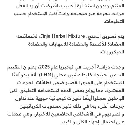
المنتج. وبدون استشارة الطبيب، افترضت أن رد الفعل
مرتبط بجرعة غير صحيحة واستأنفت الاستخدام حسب
التعليمات.
يتم تسويق المنتج، Jinja Herbal Mixture، لخصائصه
المضادة للأكسدة والمضادة للالتهابات والمضادة
للميكروبات.
وجدت دراسة أجريت في نيجيريا عام 2025، بعنوان التقييم
السمي لجينجا: خليط عشبي محلي (LHM)، أنه يبدو آمنًا
للاستخدام على المدى القصير ضمن نطاقات الجرعات
المختبرة، مما يوفر بعض الدعم لاستخدامه التقليدي. لكن
الباحثين سجلوا أيضًا تغيرات كيميائية حيوية عند تناول
جرعات أعلى، بما في ذلك تغير مستويات الكرياتينين
والصوديوم في الأشخاص الخاضعين للاختبار، وهي علامات
على احتمال إجهاد الكلى والكبد.