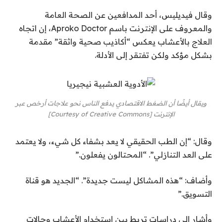
وقال فيديليس، أحد المدافعين عن الصحة العامة
والمعروف على الإنترنت باسم Aproko Doctor، إن اتجاه
العلاج بالأعشاب يعكس “أكاذيب صحية واثقة” مقدمة
بشكل مؤكد ولكن تفتقر إلى الأدلة.
ويقال أيضًا أن الضغط الاقتصادي يدفع الناس نحو علاجات أرخص عبر
الإنترنت [Courtesy of Creative Commons]
وقال: “إن الطب الحقيقي لا يعد بشفاء كل شيء، ولا يعتمد
على العد التنازلي”. “المحتالون يفعلون.”
وأضاف: “هذه المشاكل ليست جديدة”. “الجديد هو قناة
التسويق.”
وأشار إلى دراسات تربط بين استخدام الأعشاب وحالات