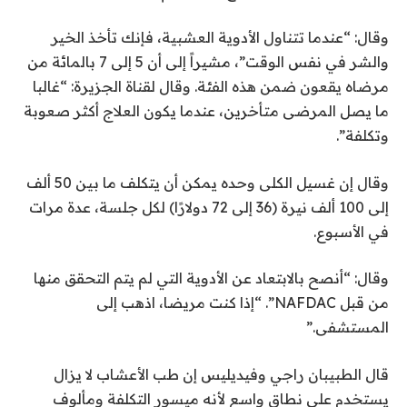
وقال: “عندما تتناول الأدوية العشبية، فإنك تأخذ الخير
والشر في نفس الوقت”، مشيراً إلى أن 5 إلى 7 بالمائة من
مرضاه يقعون ضمن هذه الفئة. وقال لقناة الجزيرة: “غالبا
ما يصل المرضى متأخرين، عندما يكون العلاج أكثر صعوبة
وتكلفة”.
وقال إن غسيل الكلى وحده يمكن أن يتكلف ما بين 50 ألف
إلى 100 ألف نيرة (36 إلى 72 دولارًا) لكل جلسة، عدة مرات
في الأسبوع.
وقال: “أنصح بالابتعاد عن الأدوية التي لم يتم التحقق منها
من قبل NAFDAC”. “إذا كنت مريضا، اذهب إلى
المستشفى.”
قال الطبيبان راجي وفيديليس إن طب الأعشاب لا يزال
يستخدم على نطاق واسع لأنه ميسور التكلفة ومألوف