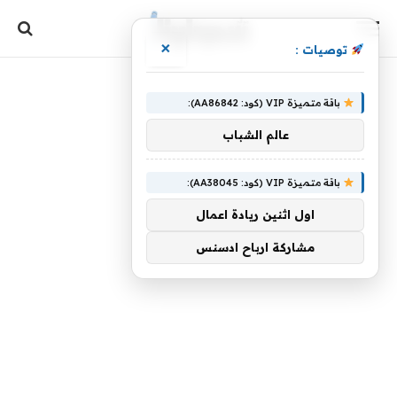
×
توصيات :
باقة متميزة VIP (كود: AA86842):
عالم الشباب
باقة متميزة VIP (كود: AA38045):
اول اثنين ريادة اعمال
مشاركة ارباح ادسنس