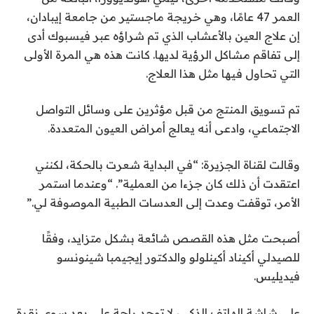
العمر 47 عامًا، وهي خريجة ماجستير من جامعة إيبادان،
إن علاج العين بالأعشاب الذي تم شراؤه عبر فيسبوك أدى
إلى تفاقم مشاكل الرؤية لديها. كانت هذه هي المرة الأولى
التي تحاول فيها مثل هذا العلاج.
تم تسويق المنتج من قبل مؤثرين على وسائل التواصل
الاجتماعي، وادعى أنه يعالج أمراض العيون المتعددة.
وقالت لقناة الجزيرة: “في البداية شعرت بالحكة، لكنني
اعتقدت أن ذلك كان جزءا من العملية”. “وعندما استمر
الأمر، توقفت وعدت إلى العدسات الطبية الموصوفة لي.”
أصبحت مثل هذه القصص شائعة بشكل متزايد، وفقًا
للصيدلي أكيناد أكينلولو والدكتور إيجيمبا شينونسو
فيديليس.
على شاشة الهاتف الذكي، لا توجد راحة على بعد سوى نقرة