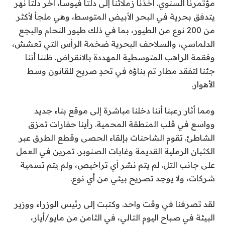
مؤتمرنا السنوي. أخذنا زملائنا إلى دلتا فيوسا، آخر دلتا نهر
يتدفق بحرية في البحر الأبيض المتوسط، وهي ملجأ لأكثر
من 200 نوع من الطيور، بما في ذلك طيور النحام والبجع
الدلماسي، والسلاحف البحرية ضخمة الرأس التي تعشش،
وفقمة الراهب المتوسطية المهددة بالانقراض. ظننا أننا
جئنا لتفقد مطار تم بناؤه في تحدٍ صريح للقانون وسط
الأهوار.
ومما أثار رعبنا أننا دخلنا مباشرة إلى موقع بناء جديد
وواسع في قلب المنطقة المحمية. رأينا حفارات تمزق
الشاطئ. تقوم الشاحنات بإلقاء الحصى وقطع الطرق عبر
الكثبان الرملية القديمة وغابات الصنوبر. تمرين في العمل
على جانب التل. لم يتم نشر أي تراخيص، ولم يتم تسمية
شركات، ولا يوجد تصريح بيئي من أي نوع.
لقد تصرفنا في وقت واحد. وكتبت إلى رئيس الوزراء ووزير
البيئة في صباح اليوم التالي، في الثامن من مايو/أيار،