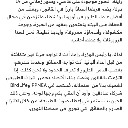
رأيته. الصور موجودة على هاتفي، وصور زملائي من 19
دولة. يضم فريقنا أستاذًا بارزًا في القانون، وبعضًا من
أفضل علماء الطيور في أوروبا، ونشطاء ملتزمين في مجال
الحفاظ على البيئة يتمتعون بعقود من الخبرة. وجوهنا
مكشوفة، وأسماؤنا معروفة، وأيدينا نظيفة. نحن لسنا
الروبوتات ولا عملاء أجانب.
لذا لا، يا رئيس الوزراء راما، أنت لا تواجه حربًا غير متكافئة
من قبل أعداء ألبانيا. أنت تواجه الحقائق وعندما تنكرهم،
يغضب الناس. الطيور لا تعرف الحدود ولا نحن كذلك. إذا
التزمت بالقانون وقمت ببناء اقتصاد يحمي التراث الطبيعي
لشعبك بدلاً من استغلاله، فستجد في PPNEA وBirdLife
شركاء صادقين. وأود أن ألتقي بكم وجها لوجه. وحتى ذلك
الحين، سنستمر في إعطاء صوت للطبيعة، من خلال الالتزام
الصارم بالحقائق التي تجري في حمضنا النووي.