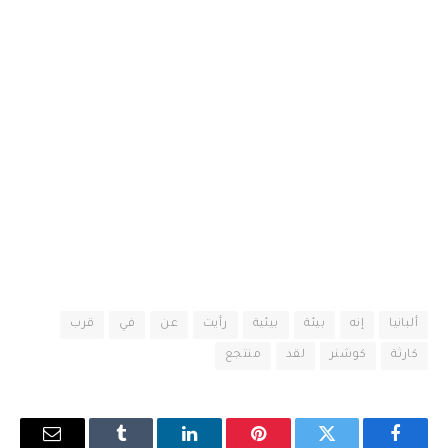
ألبانيا
إنه
بيئة
بيئية
رأيت
عن
في
قرب
كارثة
كوشنر
لقد
منتجع