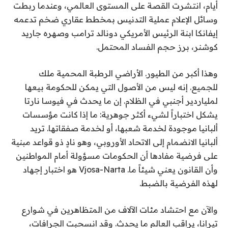
أيام، انتشرت القصة على المستوى العالمي، وعندما ربطت
وسائل الإعلام عملية التدنيس بمخطط عقاري ضخم تدعمه
إيفانكا ابنة الرئيس الأمريكي دونالد ترامب وصهره جاريد
كوشنر، برز حجم الفساد المحتمل.
وهذا أكبر من الطيور. الأراضي الرطبة المحمية ملك
للجميع. إنه ليس من الأصول التي يمكن للحكومة بيعها
لملياردير أجنبي في الظلام. إن ما يحدث في فيوسا نارتا
يشكل اختباراً لشيء أكثر جوهرية: ما إذا كانت مؤسسات
ألبانيا موجودة لخدمة شعبها، أو لخدمة صفقاتها. تريد
ألبانيا الانضمام إلى الاتحاد الأوروبي، وهو نادٍ ذو قواعد مبنية
على فرضية مفادها أن الحكومات مسؤولة أمام المواطنين
وأن القانون يعني شيئاً ما. Vjosa-Narta هو اختبار إجهاد
لهذه الفرضية بالضبط.
والآن مع احتشاد مئات الآلاف من المتظاهرين في شوارع
تيرانا، يراقب العالم ما يحدث. وقد انسحبت الجرافات،