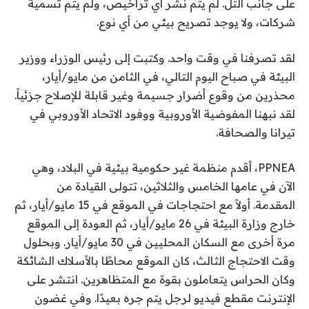
على جانب التل. لم يتم نشر أي تراخيص، ولم يتم تسمية
شركات، ولا يوجد تصريح بيئي من أي نوع.
لقد تصرفنا في وقت واحد. وكتبت إلى رئيس الوزراء ووزير
البيئة في صباح اليوم التالي، في الثامن من مايو/أيار،
محذرين من وقوع أضرار جسيمة وغير قابلة للإصلاح جزئياً.
لقد نبهنا المفوضية الأوروبية ووفود الاتحاد الأوروبي في
تيرانا والصحافة.
PPNEA، أقدم منظمة غير حكومية بيئية في البلاد، وهي
الآن في عامها الخامس والثلاثين، تتولى القيادة من
المقدمة. أولاً مع احتجاجات في الموقع في 15 مايو/أيار، ثم
خارج وزارة البيئة في 26 مايو/أيار، ثم العودة إلى الموقع
مرة أخرى مع السكان المحليين في 30 مايو/أيار. وبحلول
وقت الاحتجاج الثالث، كان الموقع محاطًا بالأسلاك الشائكة
وكان الحراس يتعاملون بقوة مع المتظاهرين. انتشر على
الإنترنت مقطع فيديو لرجل يتم جره بعيدًا. وفي غضون