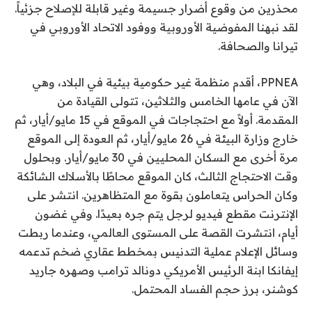
محذرين من وقوع أضرار جسيمة وغير قابلة للإصلاح جزئياً.
لقد نبهنا المفوضية الأوروبية ووفود الاتحاد الأوروبي في
تيرانا والصحافة.
PPNEA، أقدم منظمة غير حكومية بيئية في البلاد، وهي
الآن في عامها الخامس والثلاثين، تتولى القيادة من
المقدمة. أولاً مع احتجاجات في الموقع في 15 مايو/أيار، ثم
خارج وزارة البيئة في 26 مايو/أيار، ثم العودة إلى الموقع
مرة أخرى مع السكان المحليين في 30 مايو/أيار. وبحلول
وقت الاحتجاج الثالث، كان الموقع محاطًا بالأسلاك الشائكة
وكان الحراس يتعاملون بقوة مع المتظاهرين. انتشر على
الإنترنت مقطع فيديو لرجل يتم جره بعيدًا. وفي غضون
أيام، انتشرت القصة على المستوى العالمي، وعندما ربطت
وسائل الإعلام عملية التدنيس بمخطط عقاري ضخم تدعمه
إيفانكا ابنة الرئيس الأمريكي دونالد ترامب وصهره جاريد
كوشنر، برز حجم الفساد المحتمل.