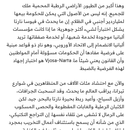
وهذا أكبر من الطيور. الأراضي الرطبة المحمية ملك
للجميع. إنه ليس من الأصول التي يمكن للحكومة بيعها
لملياردير أجنبي في الظلام. إن ما يحدث في فيوسا نارتا
يشكل اختباراً لشيء أكثر جوهرية: ما إذا كانت مؤسسات
ألبانيا موجودة لخدمة شعبها، أو لخدمة صفقاتها. تريد
ألبانيا الانضمام إلى الاتحاد الأوروبي، وهو نادٍ ذو قواعد مبنية
على فرضية مفادها أن الحكومات مسؤولة أمام المواطنين
وأن القانون يعني شيئاً ما. Vjosa-Narta هو اختبار إجهاد
لهذه الفرضية بالضبط.
والآن مع احتشاد مئات الآلاف من المتظاهرين في شوارع
تيرانا، يراقب العالم ما يحدث. وقد انسحبت الجرافات،
وأزيل السياج، وأعيد ربط بحيرة نارتا بالبحر. جيد. لكن
الكثبان الرملية والغابات المقطوعة والحصى المسكوب
على الرمال لا تشفى من تلقاء نفسها. إن التراجع التكتيكي،
الذي من شأنه أن يسمح باستئناف أعمال التخريب بمجرد