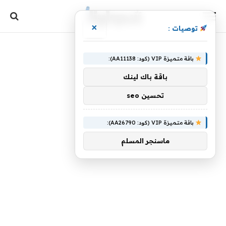
×
توصيات :
باقة متميزة VIP (كود: AA11138):
باقة باك لينك
تحسين seo
باقة متميزة VIP (كود: AA26790):
ماسنجر المسلم