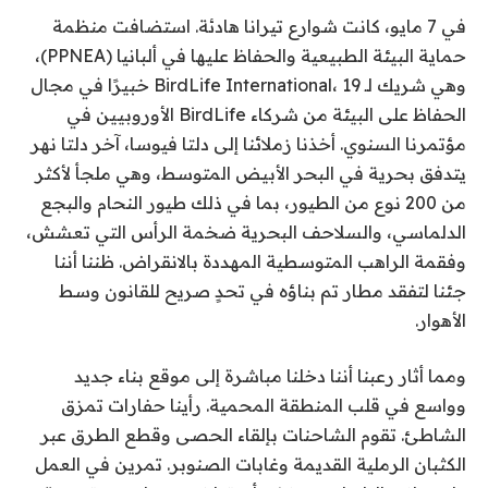
في 7 مايو، كانت شوارع تيرانا هادئة. استضافت منظمة
حماية البيئة الطبيعية والحفاظ عليها في ألبانيا (PPNEA)،
وهي شريك لـ BirdLife International، 19 خبيرًا في مجال
الحفاظ على البيئة من شركاء BirdLife الأوروبيين في
مؤتمرنا السنوي. أخذنا زملائنا إلى دلتا فيوسا، آخر دلتا نهر
يتدفق بحرية في البحر الأبيض المتوسط، وهي ملجأ لأكثر
من 200 نوع من الطيور، بما في ذلك طيور النحام والبجع
الدلماسي، والسلاحف البحرية ضخمة الرأس التي تعشش،
وفقمة الراهب المتوسطية المهددة بالانقراض. ظننا أننا
جئنا لتفقد مطار تم بناؤه في تحدٍ صريح للقانون وسط
الأهوار.
ومما أثار رعبنا أننا دخلنا مباشرة إلى موقع بناء جديد
وواسع في قلب المنطقة المحمية. رأينا حفارات تمزق
الشاطئ. تقوم الشاحنات بإلقاء الحصى وقطع الطرق عبر
الكثبان الرملية القديمة وغابات الصنوبر. تمرين في العمل