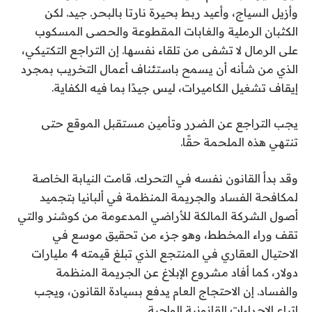
وأزيل السياج، وأعيد ربط بحيرة نارتا بالبحر. جيد. لكن
الكثبان الرملية والغابات المقطوعة والحصى المسكوب
على الرمال لا تشفى من تلقاء نفسها. إن التراجع التكتيكي،
الذي من شأنه أن يسمح باستئناف أعمال التخريب بمجرد
إيقاف تشغيل الكاميرات، ليس جيدًا بما فيه الكفاية.
يجب التراجع عن الضرر وتأمين مستقبل الموقع حتى
تنتهي هذه الملحمة حقًا.
وقد بدأ القانون نفسه في التحرك. قامت النيابة الخاصة
لمكافحة الفساد والجريمة المنظمة في ألبانيا بتجميد
أصول الشركة المالكة للأراضي المدعومة من كوشنر والتي
تقف وراء المخطط، وهو جزء من تحقيق موسع في
الاحتيال العقاري في المنتجع الذي تبلغ قيمته 4 مليارات
دولار، كما أفاد مشروع الإبلاغ عن الجريمة المنظمة
والفساد. إن الاحتجاج العام يدفع بسيادة القانون، ويجب
اتباع الإجراءات القانونية الواجبة.