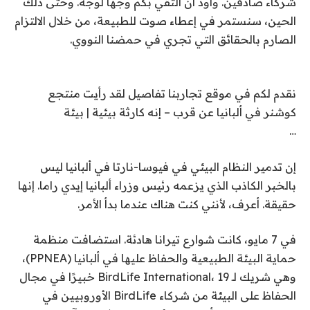
شركاء صادقين. وأود أن ألتقي بكم وجها لوجه. وحتى ذلك
الحين، سنستمر في إعطاء صوت للطبيعة، من خلال الالتزام
الصارم بالحقائق التي تجري في حمضنا النووي.
نقدم لكم في موقع تجاربنا تفاصيل لقد رأيت منتجع
كوشنر في ألبانيا عن قرب – إنه كارثة بيئية | بيئة
…
إن تدمير النظام البيئي في فيوسا-نارتا في ألبانيا ليس
بالخبر الكاذب الذي يزعمه رئيس وزراء ألبانيا إيدي راما. إنها
حقيقة. أعرف، لأنني كنت هناك عندما بدأ الأمر.
في 7 مايو، كانت شوارع تيرانا هادئة. استضافت منظمة
حماية البيئة الطبيعية والحفاظ عليها في ألبانيا (PPNEA)،
وهي شريك لـ BirdLife International، 19 خبيرًا في مجال
الحفاظ على البيئة من شركاء BirdLife الأوروبيين في