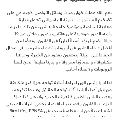
نعم، لقد عملت خوارزميات وسائل التواصل الاجتماعي على
تضخيم المنشورات السيئة النية، والتي تحمل قذارة
معادية للسامية ومؤامرة جامحة. لا شيء من ذلك يغير ما
رأيته. الصور موجودة على هاتفي، وصور زملائي من 19
دولة. يضم فريقنا أستاذًا بارزًا في القانون، وبعضًا من
أفضل علماء الطيور في أوروبا، ونشطاء ملتزمين في مجال
الحفاظ على البيئة يتمتعون بعقود من الخبرة. وجوهنا
مكشوفة، وأسماؤنا معروفة، وأيدينا نظيفة. نحن لسنا
الروبوتات ولا عملاء أجانب.
لذا لا، يا رئيس الوزراء راما، أنت لا تواجه حربًا غير متكافئة
من قبل أعداء ألبانيا. أنت تواجه الحقائق وعندما تنكرهم،
يغضب الناس. الطيور لا تعرف الحدود ولا نحن كذلك. إذا
التزمت بالقانون وقمت ببناء اقتصاد يحمي التراث الطبيعي
لشعبك بدلاً من استغلاله، فستجد في PPNEA وBirdLife