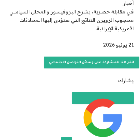
أخبار
في مقابلة حصرية، يشرح البروفيسور والمحلل السياسي
محجوب الزويري النتائج التي ستؤدي إليها المحادثات
الأمريكية الإيرانية.
ت
21 يونيو 2026
م
ا
انقر هنا للمشاركة على وسائل التواصل الاجتماعي
ل
ن
يشارك
ش
ر
ب
ت
ا
ر
ي