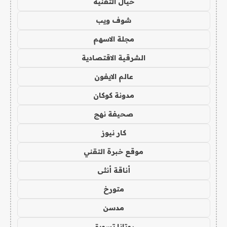
خيال التقنية
شوف ويب
مجلة الاسهم
الشرقية الاقتصادية
عالم الايفون
مدونة كوكان
صحيفة نهج
كار نيوز
موقع خبرة التقني
أناقة أنثى
متورخ
مدسن
روتانا تسويق