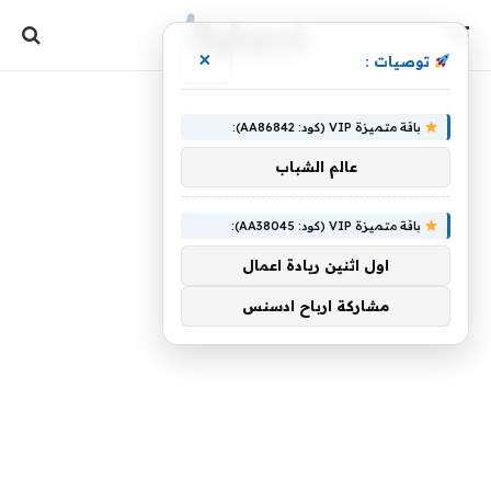
×
توصيات :
باقة متميزة VIP (كود: AA86842):
عالم الشباب
باقة متميزة VIP (كود: AA38045):
اول اثنين ريادة اعمال
مشاركة ارباح ادسنس