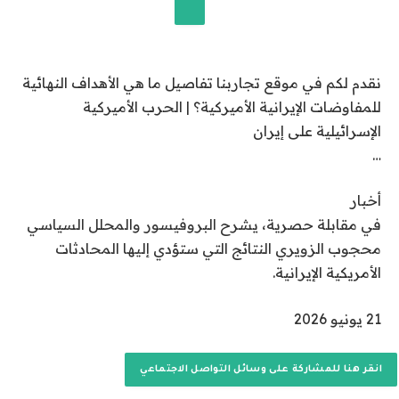
خ
2
إضافة قناة الجزيرة على جوجل
1
نقدم لكم في موقع تجاربنا تفاصيل ما هي الأهداف النهائية
ي
للمفاوضات الإيرانية الأميركية؟ | الحرب الأميركية
و
الإسرائيلية على إيران
ن
…
ي
و
أخبار
2
في مقابلة حصرية، يشرح البروفيسور والمحلل السياسي
0
محجوب الزويري النتائج التي ستؤدي إليها المحادثات
2
الأمريكية الإيرانية.
6
ت
21 يونيو 2026
م
ا
انقر هنا للمشاركة على وسائل التواصل الاجتماعي
ل