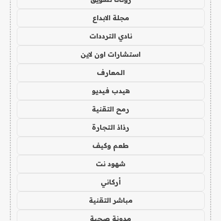
مجلة الابداع
نادي الترددات
استشارات اون لاين
المعارف
هيدب فيديو
رمح التقنية
رذاذ التجارة
طعم وكيف
شهود نت
أركاني
مباشر التقنية
مدونة صحبة