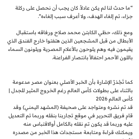
“ما حدث لنا لم يكن عادلاً. كان يجب أن نحصل على ركلة
جزاء، تم إلغاء الهدف، ولا أعرف سبب إلغاءه”.
ومع ذلك، حظي الكابتن محمد صلاح ورفاقه باستقبال
الأبطال من قبل المشجعين الذين هتفتوا خارج الفندق الذي
يقيمون فيه وهم يلوحون بالأعلام المصرية ويلونون السماء
باللون الأحمر احتفالاً بانتصار الفراعنة.
كما تَجْدَرُ الإشارة بأن الخبر الأصلي بعنوان مصر مدعومة
بالثناء على بطولات كأس العالم رغم الخروج المثير للجدل |
كأس العالم 2026
قد تم نشره ومتواجد على صحيفة (المشهد اليمني) وقد
قام فريق التحرير في موقع تجاربنا بنقله وربما تم التعديل
عليه وربما قد يكون تم نقله بالكامل أوالاقتباس منه
ويمكنك قراءة ومتابعة مستجدات هذا الخبر من مصدره