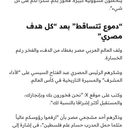
يتحملون مسؤولية كبيرة. فخور بكم. شكراً لكم على كل
شيء”.
“دموع تتساقط” بعد “كل هدف
مصري”
ولف العالم العربي مصر بغطاء من الدفء والفخر رغم
الخسارة.
وشكرهم الرئيس المصري عبد الفتاح السيسي على “الأداء
المشرف” والمسيرة التاريخية في كأس العالم.
وكتب على موقع X: “نحن فخورون بك وبإنجازك،
والمستقبل أكثر إشراقا بالنسبة لك”.
وذكّرهم أحد مشجعي مصر بأن “ارفعوا رؤوسكم عالياً
مثلما حمل المدرب حسام علم فلسطين”، في إشارة إلى