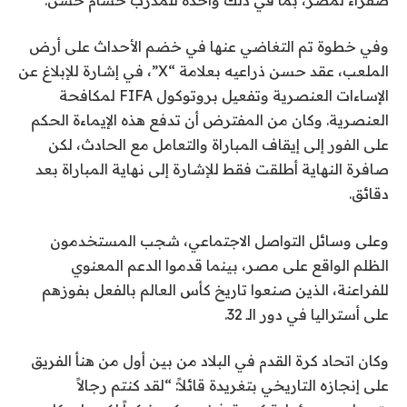
ا
م
ل
ن
وفي خطوة تم التغاضي عنها في خضم الأحداث على أرض
ق
4
الملعب، عقد حسن ذراعيه بعلامة “X”، في إشارة للإبلاغ عن
ا
ع
الإساءات العنصرية وتفعيل بروتوكول FIFA لمكافحة
ئ
ن
العنصرية. وكان من المفترض أن تدفع هذه الإيماءة الحكم
ا
م
على الفور إلى إيقاف المباراة والتعامل مع الحادث، لكن
ة
ص
صافرة النهاية أطلقت فقط للإشارة إلى نهاية المباراة بعد
ر
دقائق.
وعلى وسائل التواصل الاجتماعي، شجب المستخدمون
الظلم الواقع على مصر، بينما قدموا الدعم المعنوي
للفراعنة، الذين صنعوا تاريخ كأس العالم بالفعل بفوزهم
على أستراليا في دور الـ 32.
وكان اتحاد كرة القدم في البلاد من بين أول من هنأ الفريق
على إنجازه التاريخي بتغريدة قائلاً: “لقد كنتم رجالاً