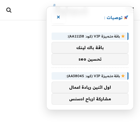
×
توصيات :
باقة متميزة VIP (كود: AA11138):
باقة باك لينك
تحسين seo
باقة متميزة VIP (كود: AA38045):
اول اثنين ريادة اعمال
مشاركة ارباح ادسنس