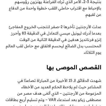
بنتيجة 3-2، الأمر الذي ترك الفراعنة يهتزون رؤوسهم
بالإحباط مع اقتراب حاملي اللقب خطوة واحدة من الدفاع
عن لقبهم.
عدلت الأرجنتين تأخرها 2-صفر لتتجنب الخروج المفاجئ
بعدما أدرك ليونيل ميسي التعادل في الدقيقة 83 وأحرز
إنزو فرنانديز هدفين في الدقيقة الثانية من الوقت
المحتسب بدل الضائع ليحسم الاتفاق مع حامل لقب العالم
يوم الثلاثاء.
القصص الموصى بها
ن
ق
شهدت الدقائق الـ 15 الأخيرة من المباراة تصاعدًا في
ا
ه
المشاعر حيث لم يلاحظ الحكم العديد من الأخطاء
ئ
ا
المزعومة من الأرجنتين – الذي ألغى هدف مصر من
ي
م
مصطفى زيكو بعد استدعاء VAR – وتم تسليم أربع بطاقات
ة
ة
صفراء لمصر، بما في ذلك واحدة للمدرب حسام حسن.