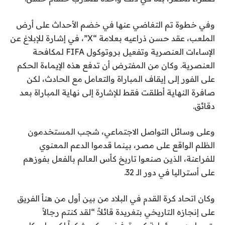
ا
م
ل
ن
وفي خطوة تم التغاضي عنها في خضم الأحداث على أرض
ق
4
الملعب، عقد حسن ذراعيه بعلامة “X”، في إشارة للإبلاغ عن
ا
ع
الإساءات العنصرية وتفعيل بروتوكول FIFA لمكافحة
ئ
ن
العنصرية. وكان من المفترض أن تدفع هذه الإيماءة الحكم
ا
م
على الفور إلى إيقاف المباراة والتعامل مع الحادث، لكن
ة
ص
صافرة النهاية أطلقت فقط للإشارة إلى نهاية المباراة بعد
ر
دقائق.
وعلى وسائل التواصل الاجتماعي، شجب المستخدمون
الظلم الواقع على مصر، بينما قدموا الدعم المعنوي
للفراعنة، الذين صنعوا تاريخ كأس العالم بالفعل بفوزهم
على أستراليا في دور الـ 32.
وكان اتحاد كرة القدم في البلاد من بين أول من هنأ الفريق
على إنجازه التاريخي بتغريدة قائلاً: “لقد كنتم رجالاً