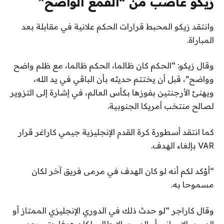
زيكو غاضب من “القمع الواضح”
وانتقد زيكو المحبط قرارات الحكم علانية في مقابلة بعد
المباراة.
وقال زيكو: “الحكم كان ظالما، الحكم ظالما، مع ظلم واضح
وواضح”، قبل أن يختتم حديثه بأن الباقي في يد الله،
ويهنئ الأرجنتين بفوزها بكأس العالم، في إشارة إلى التزوير
لصالح منتخب أمريكا الجنوبية.
كما انتقد أسطورة كرة القدم الإنجليزية جيمي كاراغر قرار
VAR بإلغاء الهدف.
“أؤكد لكم أنه لو كان الهدف في مرمى فريق آخر لكان
مسموحا به.
وقال كاراجر “لو حدث ذلك في الدوري الإنجليزي الممتاز أو
الدوري الإسباني أو الدوري الإيطالي لكان هدفا حتى بعد