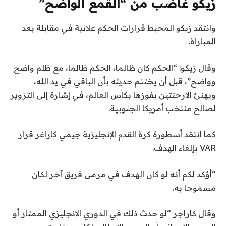
زيكو غاضب من “القمع الواضح”
وانتقد زيكو المحبط قرارات الحكم علانية في مقابلة بعد
المباراة.
وقال زيكو: “الحكم كان ظالما، الحكم ظالما، مع ظلم واضح
وواضح”، قبل أن يختتم حديثه بأن الباقي في يد الله،
ويهنئ الأرجنتين بفوزها بكأس العالم، في إشارة إلى التزوير
لصالح منتخب أمريكا الجنوبية.
كما انتقد أسطورة كرة القدم الإنجليزية جيمي كاراغر قرار
VAR بإلغاء الهدف.
“أؤكد لكم أنه لو كان الهدف في مرمى فريق آخر لكان
مسموحا به.
وقال كاراجر “لو حدث ذلك في الدوري الإنجليزي الممتاز أو