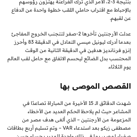
بنتيجة 3-2، الأمر الذي ترك الفراعنة يهتزون رؤوسهم
بالإحباط مع اقتراب حاملي اللقب خطوة واحدة من الدفاع
عن لقبهم.
عدلت الأرجنتين تأخرها 2-صفر لتتجنب الخروج المفاجئ
بعدما أدرك ليونيل ميسي التعادل في الدقيقة 83 وأحرز
إنزو فرنانديز هدفين في الدقيقة الثانية من الوقت
المحتسب بدل الضائع ليحسم الاتفاق مع حامل لقب العالم
يوم الثلاثاء.
القصص الموصى بها
ن
ق
شهدت الدقائق الـ 15 الأخيرة من المباراة تصاعدًا في
ا
ه
المشاعر حيث لم يلاحظ الحكم العديد من الأخطاء
ئ
ا
المزعومة من الأرجنتين – الذي ألغى هدف مصر من
ي
م
مصطفى زيكو بعد استدعاء VAR – وتم تسليم أربع بطاقات
ة
ة
صفراء لمصر، بما في ذلك واحدة للمدرب حسام حسن.