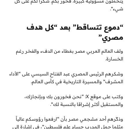
يتحملون مسؤولية كبيرة. فخور بكم. شكراً لكم على كل
شيء”.
“دموع تتساقط” بعد “كل هدف
مصري”
ولف العالم العربي مصر بغطاء من الدفء والفخر رغم
الخسارة.
وشكرهم الرئيس المصري عبد الفتاح السيسي على “الأداء
المشرف” والمسيرة التاريخية في كأس العالم.
وكتب على موقع X: “نحن فخورون بك وبإنجازك،
والمستقبل أكثر إشراقا بالنسبة لك”.
وذكّرهم أحد مشجعي مصر بأن “ارفعوا رؤوسكم عالياً
مثلما حمل المدرب حسام علم فلسطين”، في إشارة إلى