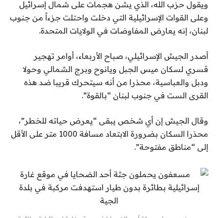
ا
م
ويقول حزب الله، الذي يشن هجمات على شمال إسرائيل
ة
ص
وعلى القوات الإسرائيلية التي دخلت واحتلت جزءاً من جنوب
ر
لبنان، إنه يعارض المفاوضات في الولايات المتحدة.
أصدر الجيش الإسرائيلي، صباح الأربعاء، أوامر تهجير
قسري لسكان ميس الجبل ويانوح وبرج الشمالي وحولا
ودبل والعباسية، محذرا من أنه سيتحرك قريبا ضد هذه
القرى الست في جنوب لبنان “بالقوة”.
وقال الجيش إن أي شخص يبقى “يعرض حياته للخطر”،
محذرا السكان بضرورة الابتعاد مسافة 1000 متر على الأقل
إلى “مناطق مفتوحة”.