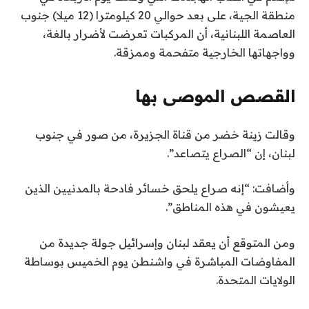
2
منطقة الجية، على بعد حوالي 20 كيلومترا (12 ميلا) جنوب
:
0
العاصمة اللبنانية، أن المركبات تعرضت لأضرار بالغة،
م
2
وواجهاتها الخارجية متفحمة وممزقة.
ن
6
ذ
5
القصص الموصى بها
د
ن
ق
ق
وقالت زينة خضر من قناة الجزيرة، من صور في جنوب
ا
ه
ا
لبنان، إن “الصراع يتصاعد”.
ئ
ا
ئ
ي
م
ق
وأضافت: “إنه صراع يلحق خسائر فادحة بالمدنيين الذين
ة
ة
يعيشون في هذه المناطق”.
ا
م
ل
ن
ومن المتوقع أن يعقد لبنان وإسرائيل جولة جديدة من
3
ق
المفاوضات المباشرة في واشنطن يوم الخميس بوساطة
ا
ع
الولايات المتحدة.
ئ
ن