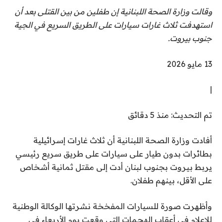
وقالت وزارة الصحة اللبنانية إن طفلين من بين القتلى بعد أن
استهدفت ثلاث غارات سيارات على الطريق السريع في الجية
جنوب بيروت.
نُ
13 مايو 2026
ش
|
ر
ت
ت
تم التحديث: منذ 5 دقائق
ف
م
ي
أفادت وزارة الصحة اللبنانية أن ثلاث غارات إسرائيلية
ا
1
بطائرات بدون طيار على سيارات على طريق سريع رئيسي
ل
3
يربط بيروت بجنوب لبنان أدت إلى مقتل ثمانية أشخاص
ت
م
على الأقل، بينهم طفلان.
ح
ا
د
ي
وأظهرت صورة للسيارات المفخخة نشرتها الوكالة الوطنية
ي
و
للإعلام في أعقاب الهجمات التي وقعت يوم الأربعاء في
ث