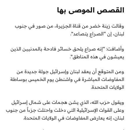
ذ
5
القصص الموصى بها
د
ن
ق
ق
وقالت زينة خضر من قناة الجزيرة، من صور في جنوب
ا
ه
ا
لبنان، إن “الصراع يتصاعد”.
ئ
ا
ئ
ي
م
ق
وأضافت: “إنه صراع يلحق خسائر فادحة بالمدنيين الذين
ة
ة
يعيشون في هذه المناطق”.
ا
م
ل
ن
ومن المتوقع أن يعقد لبنان وإسرائيل جولة جديدة من
3
ق
المفاوضات المباشرة في واشنطن يوم الخميس بوساطة
ا
ع
الولايات المتحدة.
ئ
ن
ا
م
ويقول حزب الله، الذي يشن هجمات على شمال إسرائيل
ة
ص
وعلى القوات الإسرائيلية التي دخلت واحتلت جزءاً من جنوب
ر
لبنان، إنه يعارض المفاوضات في الولايات المتحدة.