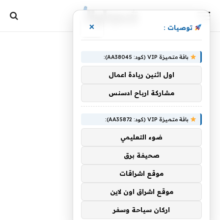
×
توصيات :
باقة متميزة VIP (كود: AA38045):
اول اثنين ريادة اعمال
مشاركة ارباح ادسنس
باقة متميزة VIP (كود: AA35872):
ضوء التعليمي
صحيفة برق
موقع اشراقات
موقع اشراق اون لاين
اركان سياحة وسفر