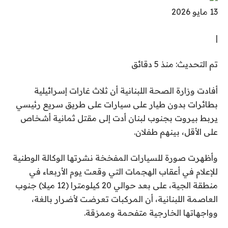
نُ
13 مايو 2026
ش
|
ر
ت
ت
تم التحديث: منذ 5 دقائق
ف
م
ي
أفادت وزارة الصحة اللبنانية أن ثلاث غارات إسرائيلية
ا
1
بطائرات بدون طيار على سيارات على طريق سريع رئيسي
ل
3
يربط بيروت بجنوب لبنان أدت إلى مقتل ثمانية أشخاص
ت
م
على الأقل، بينهم طفلان.
ح
ا
د
ي
وأظهرت صورة للسيارات المفخخة نشرتها الوكالة الوطنية
ي
و
للإعلام في أعقاب الهجمات التي وقعت يوم الأربعاء في
ث
2
منطقة الجية، على بعد حوالي 20 كيلومترا (12 ميلا) جنوب
:
0
العاصمة اللبنانية، أن المركبات تعرضت لأضرار بالغة،
م
2
وواجهاتها الخارجية متفحمة وممزقة.
ن
6