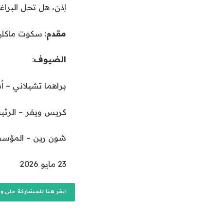
إذن، هل تحل البراغم
مقدم
: سكوت ماكلي
الضيوف
:
براهما تشيلاني – 
كريس ويفر – الرئيس الت
شون رين – المؤسس 
نُ
23 مايو 2026
ش
ر
انقر هنا للمشاركة على و
ت
ف