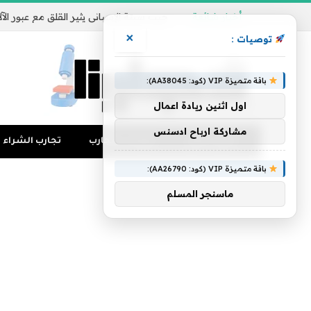
أخبار شائعة
×
توصيات :
باقة متميزة VIP (كود: AA38045):
اول اثنين ريادة اعمال
مشاركة ارباح ادسنس
تجارب المال
منوعات التجارب
تجارب الشراء
باقة متميزة VIP (كود: AA26790):
ماسنجر المسلم