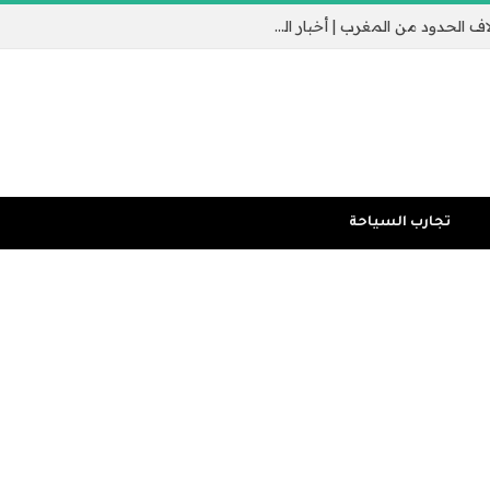
جيب سبتة الإسباني يثير القلق مع عبور الآلاف الحدود من المغرب | أخبار الهجرة
تجارب السياحة