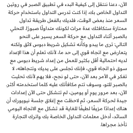
الآن، دعنا ننتقل إلى كيفية البدء في تطبيق الصبر في روتين
التداول الخاص بك. إذا كنت تدرس التداول باستخدام حركة
السعر منذ بعض الوقت، فلديك بالفعل طريقة تداول
ممتازة ستكافئك عدة مرات لكونك متداولًا صبورًا. التحلي
بالصبر أثناء التداول مع حركة السعر يسير على النحو
التالي: ترى ما يبدو وكأنه تشكيل شريط دبوس لائق ولكنه
يتعارض مع اتجاه قوي إلى حد ما، لأنك تعلم أن هذا الإعداد
لديه احتمالية أقل بكثير للعمل من إعداد شريط دبوس مع
سوق ذو اتجاه قوي، فإنك تجلس على يديك وتتجاهله، لا
تفكر في الأمر بعد الآن، حتى لو نجح، فلا يهم لأنك تحليت
بالصبر للتو، وسوف تتم مكافأتك عليه كلما استخدمته أكثر.
الآن، بعد مرور يوم أو يومين، لم تتشكل حتى الآن إعدادات
جيدة لحركة السعر، ثم لاحظت مع إغلاق جلسة نيويورك أن
هناك إعدادًا مزيفًا لطيفًا للغاية قد تشكل مع الاتجاه اليومي
السائد، أدخل معلمات التداول الخاصة بك واترك التجارة
تأخذ مجراها.