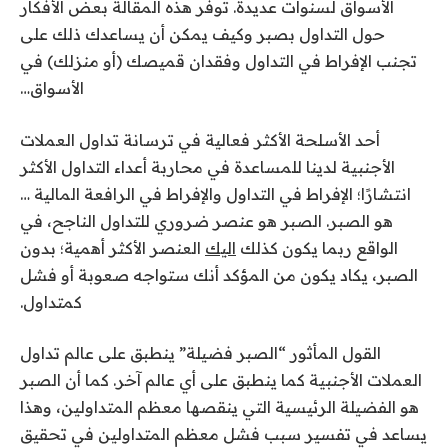
الأسواق لسنوات عديدة. توفر هذه المقالة بعض الأفكار
حول التداول بصبر وكيف يمكن أن يساعدك ذلك على
تجنب الإفراط في التداول وفقدان قميصك (أو منزلك) في
الأسواق…
أحد الأسلحة الأكثر فعالية في ترسانة تداول العملات
الأجنبية لدينا للمساعدة في محاربة أعداء التداول الأكثر
انتشارًا؛ الإفراط في التداول والإفراط في الرافعة المالية …
هو الصبر. الصبر هو عنصر ضروري للتداول الناجح، في
الواقع ربما يكون كذلك
اليك
العنصر الأكثر أهمية؛ بدون
الصبر، يكاد يكون من المؤكد أنك ستواجه صعوبة أو فشل
كمتداول.
القول المأثور “الصبر فضيلة” ينطبق على عالم تداول
العملات الأجنبية كما ينطبق على أي عالم آخر. كما أن الصبر
هو الفضيلة الرئيسية التي ينقصها معظم المتداولين، وهذا
يساعد في تفسير سبب فشل معظم المتداولين في تحقيق