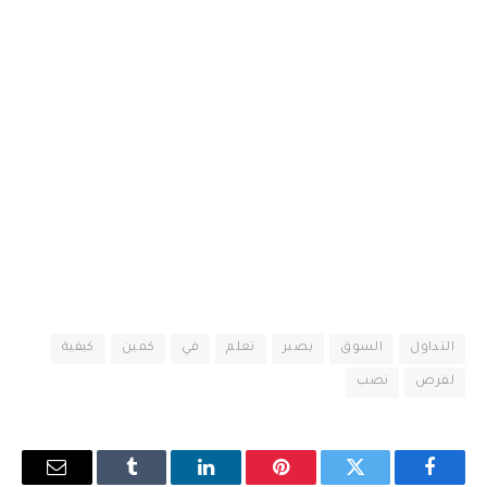
التداول
السوق
بصبر
تعلم
في
كمين
كيفية
لفرص
نصب
فيسبوك
تويتر
بينتيريست
لينكدإن
Tumblr
البريد