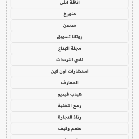
أناقة أنثى
متورخ
مدسن
روتانا تسويق
مجلة الابداع
نادي الترددات
استشارات اون لاين
المعارف
هيدب فيديو
رمح التقنية
رذاذ التجارة
طعم وكيف