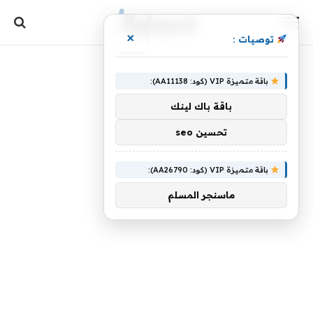
×
توصيات :
باقة متميزة VIP (كود: AA11138):
باقة باك لينك
تحسين seo
باقة متميزة VIP (كود: AA26790):
ماسنجر المسلم