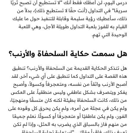
درس اليوم، لن أعظك فقط أنك “لا تستطيع أن تصبح ثريًا
سريعًا” في التداول (أنت حقًا لا تستطيع ذلك)، بدلاً من
ذلك، سأعطيك رؤية سليمة وقابلة للتنفيذ حول ما عليك
القيام به للفوز بلعبة التداول طويلة الأجل، وهي اللعبة
الوحيدة التي تهم.
هل سمعت حكاية السلحفاة والأرنب؟
هل تتذكر الحكاية القديمة عن السلحفاة والأرنب؟ تنطبق
هذه القصة على التداول كما تنطبق على أي شيء آخر. لقد
أصبح الأرنب واثقاً من نفسه، ومتعجرفاً وكسولاً، وأصبح
يفكر ويتصرف بشكل عاطفي وليس منطقياً. على العكس
من ذلك، كانت السلحفاة بطيئة لكنه كان متسقًا ومنهجيًا،
ولم يكن في عجلة من أمره، ولم يكن يحرق كل وقوده على
الفور، ولم يكن عاطفيًا أو متعجرفًا أو كسولًا. نعلم جميعًا
من منهم فاز بالسباق الذي يضرب به المثل، وإذا لم تكن
تعرف ذلك، فاقرأ مقالتي “استعارة تجارة السلحفاة