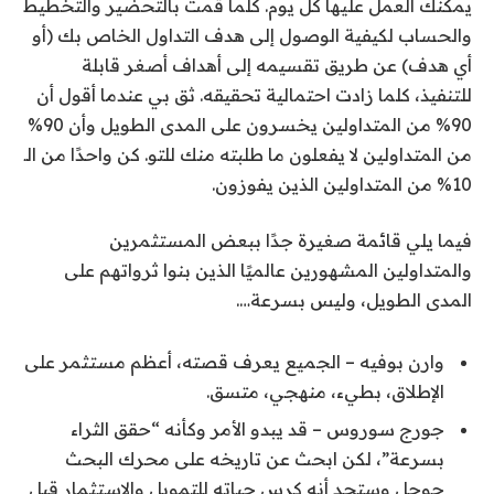
يمكنك العمل عليها كل يوم. كلما قمت بالتحضير والتخطيط
والحساب لكيفية الوصول إلى هدف التداول الخاص بك (أو
أي هدف) عن طريق تقسيمه إلى أهداف أصغر قابلة
للتنفيذ، كلما زادت احتمالية تحقيقه. ثق بي عندما أقول أن
90% من المتداولين يخسرون على المدى الطويل وأن 90%
من المتداولين لا يفعلون ما طلبته منك للتو. كن واحدًا من الـ
10% من المتداولين الذين يفوزون.
فيما يلي قائمة صغيرة جدًا ببعض المستثمرين
والمتداولين المشهورين عالميًا الذين بنوا ثرواتهم على
المدى الطويل، وليس بسرعة….
وارن بوفيه – الجميع يعرف قصته، أعظم مستثمر على
الإطلاق، بطيء، منهجي، متسق.
جورج سوروس – قد يبدو الأمر وكأنه “حقق الثراء
بسرعة”، لكن ابحث عن تاريخه على محرك البحث
جوجل وستجد أنه كرس حياته للتمويل والاستثمار قبل