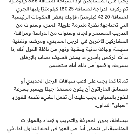
يجب على المتسابقين أولاً السباحة لمسافة 3.86 كيلومترًا،
ثم ركوب الدراجة لمسافة 180.25 كيلومترًا يليها الجري
لمسافة 42.20 كيلومترًا، فإليك بعض المكونات الرئيسية
التي تحتاجها: نظرة ملتزمة طويلة المدى، وسنوات من
التدريب المستمر والجاد، وسنوات من الدراسة ومراقبة
المشاركين الآخرين في الرجل الحديدي، ومرشد، وتغذية
سليمة، ولياقة بدنية وعقلية ونوم. من نافلة القول أنك إذا
بدأت الركض بأسرع ما يمكن فسوف تصاب بالإرهاق
بسرعة، والأسوأ من ذلك أنك ستخسر.
تمامًا كما يجب على لاعب سباقات الرجل الحديدي أو
متسابق الماراثون أن يكون مستعدًا جيدًا ويسير بسرعة
للفوز بالسباق، يجب عليك أن تفعل الشيء نفسه للفوز بـ
“سباق” التداول.
ببساطة، بدون المعرفة والتدريب والإعداد والمهارات
المناسبة، لن تتمكن أبدًا من الفوز في لعبة التداول. لذا، في