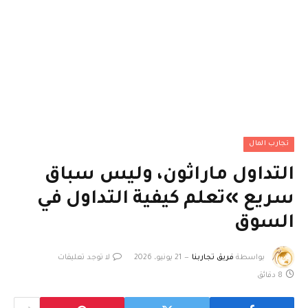
تجارب المال
التداول ماراثون، وليس سباق
سريع »تعلم كيفية التداول في
السوق
بواسطة
فريق تجاربنا
21 يونيو، 2026
لا توجد تعليقات
8 دقائق