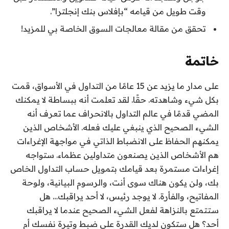
وقت طويل من قيامه “بإفلاس بنك إنجلترا”.
تحقق من مقالة معالجات السوق الخاصة بي للمزيد!
خاتمة
على مدار ما يزيد عن 15 عامًا من التداول في الأسواق، قمت
بكل شيء وشاهدته. حقًا. لقد تعلمت أنه ببساطة لا يمكنك
المضي قدمًا في عالم التداول بالانحراف عما تعرف أنه
الشيء الصحيح الذي ينبغي عليك فعله. الأشخاص الذين
يمكنهم الحفاظ على الانضباط الذاتي في مواجهة الإغراءات
هم الأشخاص الذين يصنعون متداولين عظماء. ستواجه
إغراءات مستمرة بعد قيامك بتمويل حساب التداول الخاص
بك، ولن يكون هناك سوى أنت، والرسوم البيانية، ولوحة
المفاتيح، والفأرة. لا يوجد رئيس، لا أحد يراقبك… هل
ستتمتع بالنزاهة لفعل الشيء الصحيح عندما لا يراقبك
أحد؟ هل ستكون لديك القدرة على ضبط وتيرة نفسك أم