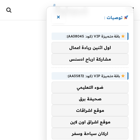
×
توصيات :
باقة متميزة VIP (كود: AA38045):
اول اثنين ريادة اعمال
مشاركة ارباح ادسنس
باقة متميزة VIP (كود: AA35872):
ضوء التعليمي
صحيفة برق
موقع اشراقات
موقع اشراق اون لاين
اركان سياحة وسفر