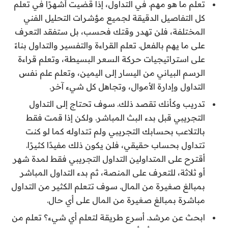
تعلم ما هو مهم. في التداول، إذا قضيت أشهرًا في تعلم
كل التفاصيل الدقيقة لجميع مؤشرات التحليل الفني
المختلفة، فلن تهدر وقتك فحسب، بل ستفقد التعرف
على ما يهم بالفعل. تعلم القراءة والتفسير والتداول بناءً
على استراتيجيات حركة السعر البسيطة، وتعلم قراءة
الرسم البياني من اليسار إلى اليمين، وتعلم علم نفس
التداول وإدارة الأموال، وتجاهل كل شيء آخر.
تدريب وكأنك تقصد ذلك. سوف تحتاج إلى التداول
التجريبي قبل بدء البث المباشر. ولكن إذا قمت فقط
بالتلاعب بحسابك التجريبي ولم تتداوله كما لو كنت
تتداول بحساب حقيقي، فلن يكون ذلك مفيدًا كثيرًا.
أقترح على المتداولين التداول التجريبي فقط لمدة شهر
أو ثلاثة، للتعرف على المنصة، ثم بدء التداول المباشر
بمبالغ صغيرة من المال. سوف تتعلم الكثير من التداول
مباشرة بمبالغ صغيرة من المال على أي حال.
ابحث عن مرشد. أسرع طريقة لتعلم أي شيء؟ تعلم من