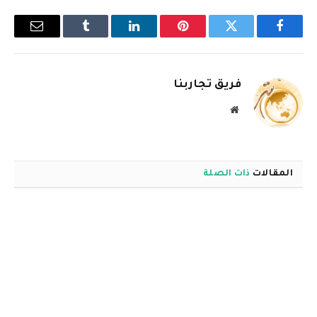
فيسبوك
تويتر
بينتيريست
لينكدإن
Tumblr
البريد
الإلكترو
فريق تجاربنا
موقع
الويب
المقالات
ذات الصلة