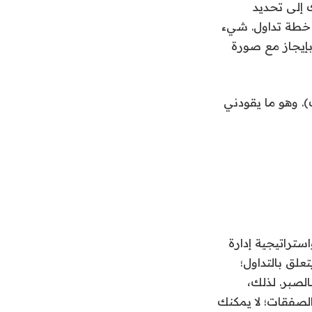
 إلى تحديد
 خطة تداول. شيء
بإيجاز مع صورة
). وهو ما يقودني
ستراتيجية إدارة
علق بالتداول؛
لصبر. لذلك،
لصفقات؛ لا يمكنك