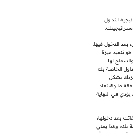
تيجية التداول
ستراتيجيتك.
، بعد الدخول فيها.
هو تنفيذ ميزة
والسماح لها
تداول الخاصة بك
يزتك بشكل
 ما والابتعاد
 يؤدي في النهاية
اتك بعد دخولها،
صة بك، وهذا يعني