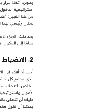
بمجرد اتخاذ قرار 
استراتيجية الدخول
من هذا القبيل: “ه
لمثال رئيسي لهذا الإ
بعد ذلك، الجزء الأ
تمامًا إلى المكون ا
2. الانضباط
أحب أن أفكر في الان
الذي يجمع كل جانب
الخاص بك معًا. ستح
الأموال واستراتيجي
عليك أن تتحلى بالص
يمكننا أن نقول فق