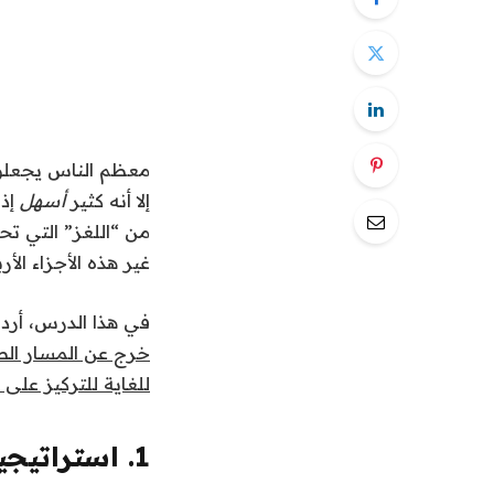
معظم الناس يجعلون 
إلا أنه كثير
أسهل
إذا
من “اللغز” التي تح
غير هذه الأجزاء الأ
في هذا الدرس، أردت
خرج عن المسار الصح
للغاية للتركيز على 
1. استراتيجية دخول التجارة