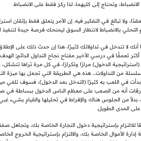
لانضباط، وتحتاج إلى كليهما، لذا ركز فقط على الانضباط.
قدًا، ولا تبالغ في التفكير فيه. إن الأمر يتعلق فقط بإتقان استرا
التحلي بالانضباط لانتظار السوق ليمنحك فرصة جيدة لتنفيذ ا
 أنك لا تتدخل في تداولاتك كثيرًا، هذا إن حدث ذلك على الإطلاق
كثر تعمقًا في درسي الأخير مفتاح نجاح التداول الدائم
;
الهدف 
استراتيجية الدخول) مرارًا وتكرارًا، في كل مرة تراها تتشكل، 
لسلسلة من التداولات… هذه هي الطريقة التي تجعل بها ميزة ال
بدأت في اللعب به كثيرًا (التدخل بعد الدخول)، فسوف تلغي م
قات أنه من الصعب على معظم الناس الدخول ببساطة في صفقة
، بدلاً من الجلوس هناك والإفراط في تحليلها والقيام بشيء غبي
على المدى الطويل.
ًا للالتزام بإستراتيجية دخول التجارة الخاصة بك، وتجاهل صفق
ية إدارة الأموال الخاصة بك، والالتزام بإستراتيجية الخروج الخا