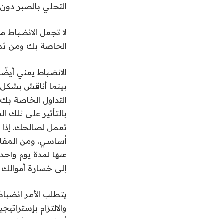
التحلي بالصبر دون ا
لا تجعل الانضباط مع
الخاصة بك ومن ثم 
الانضباط يعني أيضًا
بينما أناقش بشكل أ
التداول الخاصة بك (
بالتأثير على تلك ا
تعمل لصالحك. إذا 
أساسي. ومن المفار
عنها لمدة يوم واحد
إلى خسارة أموالك 
يتطلب الأمر انضباط
والالتزام بإستراتيج