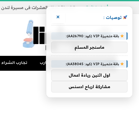
أخبار شائعة
×
توصيات :
باقة متميزة VIP (كود: AA26790):
ماسنجر المسلم
تجارب المال
منوعات التجارب
تجارب الشراء
باقة متميزة VIP (كود: AA38045):
اول اثنين ريادة اعمال
مشاركة ارباح ادسنس