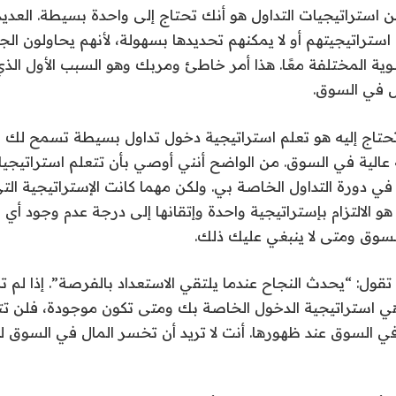
 استراتيجيات التداول هو أنك تحتاج إلى واحدة بسيطة. العديد 
استراتيجيتهم أو لا يمكنهم تحديدها بسهولة، لأنهم يحاولون ا
وية المختلفة معًا. هذا أمر خاطئ ومربك وهو السبب الأول ال
ال في السوق.
تحتاج إليه هو تعلم استراتيجية دخول تداول بسيطة تسمح لك ب
 عالية في السوق. من الواضح أنني أوصي بأن تتعلم استراتيجي
 في دورة التداول الخاصة بي. ولكن مهما كانت الإستراتيجية التي
 هو الالتزام بإستراتيجية واحدة وإتقانها إلى درجة عدم وجود أ
وق ومتى لا ينبغي عليك ذلك.
قول: “يحدث النجاح عندما يلتقي الاستعداد بالفرصة”. إذا لم 
استراتيجية الدخول الخاصة بك ومتى تكون موجودة، فلن تتم
السوق عند ظهورها. أنت لا تريد أن تخسر المال في السوق ل