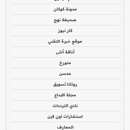
مدونة كوكان
صحيفة نهج
كار نيوز
موقع خبرة التقني
أناقة أنثى
متورخ
مدسن
روتانا تسويق
مجلة الابداع
نادي الترددات
استشارات اون لاين
المعارف