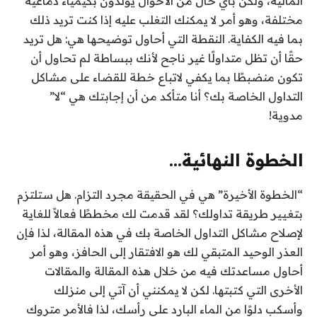
المالية، ولكن بأي حال من الأحوال يولدون بكيمياء دماغية
مختلفة، وهو أمر لا يمكنك التغلب عليه إذا كنت تريد ذلك
بما فيه الكفاية. النقطة التي أحاول توضيحها هي: هل تريد
حقًا أن تظل متداولًا غير ناجح لأنك ببساطة لم تحاول أن
تكون منضبطًا بما يكفي لاتباع خطة للقضاء على مشاكل
التداول الخاصة بك؟ أنا متأكد من أن إجابتك هي “لا”
مدوية!
الخطوة النهائية…
“الخطوة الأخيرة” هي في الحقيقة مجرد التزام. هل ستلتزم
بتغيير طريقة تداولك؟ لقد قدمت لك مخططًا فعالاً للغاية
لإصلاح مشاكل التداول الخاصة بك في هذه المقالة، لذا فإن
العذر الوحيد المتبقي لك هو الافتقار إلى الحافز، وهو أمر
أحاول مساعدتك فيه من خلال هذه المقالة والمقالات
الأخرى التي كتبتها. لكن لا يمكنني أن آتي إلى منزلك
وأسكب دلوًا من الماء البارد على رأسك، لذا فالأمر متروك