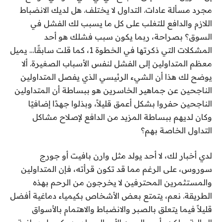
مجرد مسألة عادات. التداول لا يختلف. هل لديك الانضباط
اللازم والدافع للتغلب على كل ما يسبب لك الفشل في
السوق؟ بصراحة، ربما يكون سبب فشلك هو أحد
المشكلات التي ذكرتها في الخطوة 1، كما قلت سابقًا… يميل
معظم المتداولين إلى الفشل لنفس الأسباب الصغيرة. ألا
يوضح لك هذا أن الشيء الرئيسي الذي يفصل المتداولين
الناجحين عن جماهير الخاسرين هو ببساطة أن المتداولين
الناجحين حفروا بشكل أعمق قليلاً، وبذلوا جهدًا إضافيًا
وكان لديهم ببساطة المزيد من الدافع لإصلاح مشاكل
التداول الخاصة بهم؟
لدي أخبار لك، لا أحد يولد مثل وارن بافيت أو جورج
سوروس، على الرغم مما قد تكون قرأته، فإن المتداولين
والمستثمرين المحترفين لا يخرجون من الرحم بهذه
الطريقة. نعم، يتمتع بعض الأشخاص بكيمياء دماغية أفضل
قليلاً فيما يتعلق بالصبر والانضباط والاهتمام بالأسواق