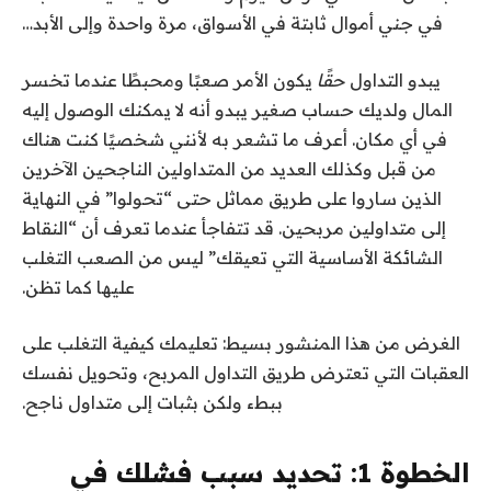
في جني أموال ثابتة في الأسواق، مرة واحدة وإلى الأبد…
يبدو التداول
حقًا
يكون الأمر صعبًا ومحبطًا عندما تخسر
المال ولديك حساب صغير يبدو أنه لا يمكنك الوصول إليه
في أي مكان. أعرف ما تشعر به لأنني شخصيًا كنت هناك
من قبل وكذلك العديد من المتداولين الناجحين الآخرين
الذين ساروا على طريق مماثل حتى “تحولوا” في النهاية
إلى متداولين مربحين. قد تتفاجأ عندما تعرف أن “النقاط
الشائكة الأساسية التي تعيقك” ليس من الصعب التغلب
عليها كما تظن.
الغرض من هذا المنشور بسيط: تعليمك كيفية التغلب على
العقبات التي تعترض طريق التداول المربح، وتحويل نفسك
ببطء ولكن بثبات إلى متداول ناجح.
الخطوة 1: تحديد سبب فشلك في