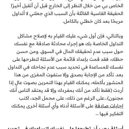
الخاص بي من خلال النظر إلى الخارج قبل أن أتقبل أخيرًا
الحقيقة القاسية القائلة بأن السبب الذي جعلني لا أتداول
مربحًا بعد كان خطئي بالكامل.
وبالتالي، فإن أول شيء عليك القيام به لإصلاح مشاكل
التداول الخاصة بك هو إجراء محادثة صادقة مع نفسك
حول سبب عدم تحقيقك المال في السوق. ومن حسن
حظك، فقد قمت بإعداد قائمة من الأسئلة لتطرحها على
نفسك للمساعدة في تحديد سبب عدم نجاحك في التداول
بعد. تأكد من الإجابة بصدق وإلا ستفوت المغزى من هذا
المنشور بأكمله، يمكنك القيام بهذا التمرين بصوت عالٍ إذا
أردت (فقط تأكد من أنك بمفردك وإلا قد يعتقد الناس أنك
مجنون)…على الرغم من ذلك، على محمل الجد، اكتب
إجابات صادقة
على الأسئلة أدناه وأي أسئلة أخرى يمكنك
التفكير فيها …
أسئلة يجب أن تطرحها على نفسك لتساعدك في تحديد