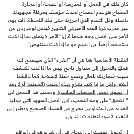
كان ذلك في العمل أو المدرسة أو الصحة أو التجارة.
المفتاح هو عدم السماح لحدث مؤسف بعرقلة مجهودك
بأكمله وكل التقدم الذي أحرزته حتى تلك اللحظة. ذات يوم،
عبر مدرب كرة القدم الأميركي الشهير فينس لومباردي عن
الأمر على أفضل وجه عندما قال: “الأمر لا يتعلق بما إذا كنت
ستسقط أرضاً، بل المهم هو ما إذا كنت ستنهض”.
النقطة الأساسية هنا هي أن “الغراء” الذي سيسمح لك
فعليًا بالتحول إلى متداول ناجح ليس ما إذا كنت تكتشف
سبب خسارتك للمال وتضع خطة لإصلاحه كما ناقشنا
أعلاه، ولكن ما إذا كنت تلتزم بهذه الخطة (الخطط) أم لا بعد
أن تحقق بعض الصفقات الخاسرة.
وبسبب هذا النقص في
“اللاصق” على وجه التحديد، فإن أفضل الجهود التي يبذلها
العديد من المتداولين تخرج عن المسار الصحيح وتطير إلى
الثقب الأسود لتطلعات التداول.
إن تحويل نفسك إلى النجاح في أي شيء هو في الواقع