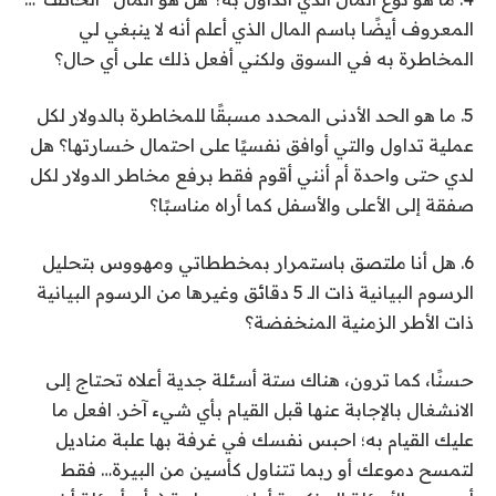
المعروف أيضًا باسم المال الذي أعلم أنه لا ينبغي لي
المخاطرة به في السوق ولكني أفعل ذلك على أي حال؟
5. ما هو الحد الأدنى المحدد مسبقًا للمخاطرة بالدولار لكل
عملية تداول والتي أوافق نفسيًا على احتمال خسارتها؟ هل
لدي حتى واحدة أم أنني أقوم فقط برفع مخاطر الدولار لكل
صفقة إلى الأعلى والأسفل كما أراه مناسبًا؟
6. هل أنا ملتصق باستمرار بمخططاتي ومهووس بتحليل
الرسوم البيانية ذات الـ 5 دقائق وغيرها من الرسوم البيانية
ذات الأطر الزمنية المنخفضة؟
حسنًا، كما ترون، هناك ستة أسئلة جدية أعلاه تحتاج إلى
الانشغال بالإجابة عنها قبل القيام بأي شيء آخر. افعل ما
عليك القيام به؛ احبس نفسك في غرفة بها علبة مناديل
لتمسح دموعك أو ربما تتناول كأسين من البيرة… فقط