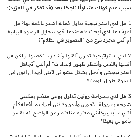
سبب عدم كونك متداولًا ناجحًا بعد (قد تفكر في المزيد):
1. هل لدي استراتيجية تداول فعالة أشعر بالثقة بها؟ هل
أعرف ما الذي أبحث عنه عندما أقوم بتحليل الرسوم البيانية
أم أنني مجرد نوع من “التصوير في الظلام”؟
2. لدي استراتيجية تداول أتقنها وأشعر بالثقة بها، ولكن هل
أتبعها بالفعل وأنتظر ظهور الإعدادات؟ أم أنني أتجاهل
استراتيجيتي وأدخل بشكل عشوائي لأنني أريد أن أكون في
السوق طوال الوقت؟
3. هل لدي بصراحة روتين تداول يومي منظم يمكنني
شرحه بسهولة للآخرين وأبدو وكأنني أعرف ما أفعله؟ أم
أنني سأبدو وكأنني معتوه متلعثم ومن الواضح أنه يقامر
بأموالي بعيدًا؟
4. ما هو نوع المال الذي أتداول به؟ هل هو المال “الخائف”…