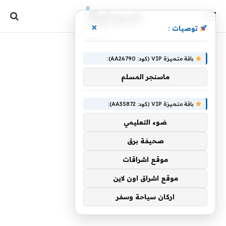
×
توصيات :
باقة متميزة VIP (كود: AA26790):
ماسنجر المسلم
باقة متميزة VIP (كود: AA35872):
ضوء التعليمي
صحيفة برق
موقع اشراقات
موقع اشراق اون لاين
اركان سياحة وسفر