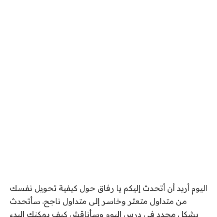
اليوم أريد أن أتحدث إليكم يا رفاق حول كيفية تحويل نفسك
من متداول متعثر وخاسر إلى متداول ناجح. سأتحدث
بشكل محدد في درس اليوم وسأناقش كيف يمكنك البدء