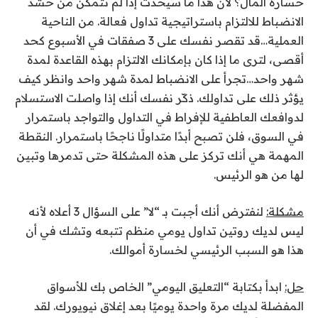
خسارة المال؟ لأن هذا ما سيحدث إذا لم تتمكن من حشد
الانضباط للالتزام باستراتيجية تداول فعالة. من الناحية
العملية…قد تقصر نفسك على 3 صفقات في الأسبوع كحد
أقصى، لترى ما إذا كان بإمكانك الالتزام بهذه القاعدة لمدة
شهر واحد…تجرأ على الانضباط لمدة شهر واحد وانظر كيف
يؤثر ذلك على تداولك. ذكّر نفسك أنك إذا واصلت الاستسلام
لدوافعك العاطفية للإفراط في التداول والتواجد باستمرار
في السوق، فلن تصبح أبدًا متداولًا ناجحًا باستمرار. النقطة
المهمة هي أنك تركز على هذه المشكلة حتى تدمرها وتبين
لها من هو الرئيس.
مشكلة:
لنفترض أنك أجبت بـ “لا” على السؤال 3 أعلاه لأنه
ليس لديك روتين تداول يومي منظم تتبعه وتشك في أن
هذا هو السبب الرئيسي لخسارة أموالك.
حل:
ابدأ بكتابة “التعليق اليومي” الخاص بك للأسواق
المفضلة لديك مرة واحدة يوميًا بعد إغلاق نيويورك. لقد