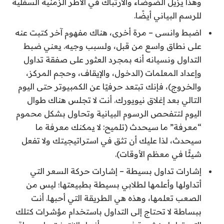
وهذا يزيل الضوضاء والارتباك في الأطر الزمنية السفلية
للرسم البياني أيضًا.
اضبط وانسى – مرة أخرى، هناك مفهوم آخر كتبت عنه
على نطاق واسع من قبل، ولسبب وجيه. يعني ضبط
التداول ونسيانه أنه بمجرد العثور على صفقة تداول
وإعداد المعلمات (الدخول، والإيقاف، وحجم المركز،
والخروج)، فإنك تبتعد حرفيًا عن الكمبيوتر حتى اليوم
التالي بعد إغلاق نيويورك. أنت لا تجلس هناك طوال
اليوم لتتفحص الرسوم البيانية وتحاول بشكل محموم
“معرفة” ما سيحدث (تلميح: لا يمكنك معرفة ما
سيحدث، لذا عليك أن تثق في استراتيجيتك ولا تفعل
شيئًا في معظم الأوقات).
إشارات تداول بسيطة – إشارات حركة السعر التي
أتداولها وأعلمها لطلابي بسيطة بطبيعتها؛ ليس من
الصعب تعلمها، وهذه هي الطريقة التي أحبها. أنت
ببساطة لا تحتاج إلى التداول باستخدام مؤشرات كتلك