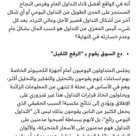
أنه في الواقع أفضل لأداء التداول العام وفرص النجاح
المستمر على المدى الطويل من التداول اليومي أو أي شكل
آخر من أشكال التداول قصير الأجل وعالي التردد. بعد كل
شيء، أليس المغزى من التداول هو كسب المال بشكل عام
وعدم خسارته في النهاية؟
دع السوق يقوم بـ “الرفع الثقيل”
يجلس المتداولون اليوميون أمام أجهزة الكمبيوتر الخاصة
بهم لساعات. إنهم يقومون بالتحليل والتفكير والتحليل أكثر،
وهم في الأساس في عجلة لا تنتهي من المعلومات الزائدة
ويحاولون اتخاذ قرارات التداول. هذا غير ضروري على
الإطلاق ويؤدي إلى نتائج عكسية! السبب الحقيقي الذي
يجعل الكثير من الناس يقومون بذلك ليس لأن “التداول
اليومي رائع”، بل لأنهم ببساطة أصبحوا مدمنين على
التداول. فهم مدمنون على الأسعار المتحركة، والألوان
الوامضة، وإثارة الدخول في تداول جديد. يمكن أن يكون