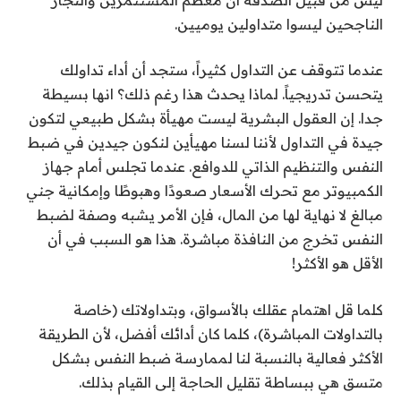
الناجحين ليسوا متداولين يوميين.
عندما تتوقف عن التداول كثيراً، ستجد أن أداء تداولك
يتحسن تدريجياً. لماذا يحدث هذا رغم ذلك؟ انها بسيطة
جدا. إن العقول البشرية ليست مهيأة بشكل طبيعي لتكون
جيدة في التداول لأننا لسنا مهيأين لنكون جيدين في ضبط
النفس والتنظيم الذاتي للدوافع. عندما تجلس أمام جهاز
الكمبيوتر مع تحرك الأسعار صعودًا وهبوطًا وإمكانية جني
مبالغ لا نهاية لها من المال، فإن الأمر يشبه وصفة لضبط
النفس تخرج من النافذة مباشرة. هذا هو السبب في أن
الأقل هو الأكثر!
كلما قل اهتمام عقلك بالأسواق، وبتداولاتك (خاصة
بالتداولات المباشرة)، كلما كان أدائك أفضل، لأن الطريقة
الأكثر فعالية بالنسبة لنا لممارسة ضبط النفس بشكل
متسق هي ببساطة تقليل الحاجة إلى القيام بذلك.