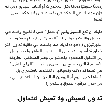
إدمانًا حقيقيًا تمامًا مثل المخدرات أو ألعاب الفيديو. ومن ثم
فإن مهمتك هي التحكم في نفسك حتى لا يتحكم السوق
فيك!
عليك أن تدع السوق يقوم “بالعمل” حتى لا تضيع وقتك في
التحليل والتفكير. يؤدي هذا “العمل” إلى ارتفاع مستويات
الكورتيزول (الإجهاد) لديك مما يضعك في عقلية تداول أكثر
خطورة؛ أسلوب لا يفضي إلى التداول الماهر والصبور، بل
إلى التداول المحموم والعشوائي وغير المنطقي. الطريقة
الأساسية التي نسمح بها للسوق بالقيام بـ “الرفع الثقيل”
هي ضبط تداولاتك ونسيانها. لا تتفقدها باستمرار، بل
انساها حتى اليوم أو اليومين التاليين! لن تساعد أي شيء
من خلال مراقبة السوق باستمرار!
تداول لتعيش، ولا تعيش لتتداول.