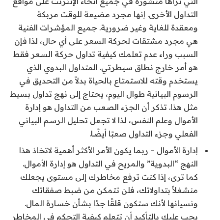
التي تراها منشورة في جميع أنحاء الإنترنت على مواقع
التداول الأخرى. إنها مجرد مضيعة للوقت مربكة
ومعقدة للغاية وغير ضرورية. جميع المؤشرات الفنية
هي مجرد مشتقات لحركة السعر على أي حال، لذا فإن
السبب وراء عدم تعلمك كيفية تداول حركة السعر فقط
هو أمر خارج نطاق سيطرتي. المتداول البدوي الذي
يستخدم وقته للاستمتاع بالحياة بدلاً من التحديق في
الرسوم البيانية طوال اليوم، يحتاج إلى نهج تداول بسيط
مثل هذا. تذكر أن الجزء الصعب من التداول هو إدارة
الأموال وعلم النفس، لذا لا تجعل تحليل الرسم البياني
الفعلي وجزء التداول صعبًا أيضًا.
إدارة الأموال – ربما يكون الأمر الأكثر أهمية لاتخاذ هذا
النهج “البدوية” والمريح في التداول هو إدارة الأموال.
كما ترى، إذا كنت ترفع مخاطرك إلى مستوى يجعلك
منشغلاً بتداولاتك، فلن تتمكن من ضبط صفقاتك
ونسيانها لأنك ستكون قلقًا جدًا بشأن خسارة المال.
يجب عليك بالتأكيد أن تتعلم كيفية التحكم في المخاطر