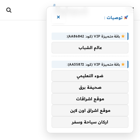
×
توصيات :
باقة متميزة VIP (كود: AA86842):
عالم الشباب
باقة متميزة VIP (كود: AA35872):
ضوء التعليمي
صحيفة برق
موقع اشراقات
موقع اشراق اون لاين
اركان سياحة وسفر