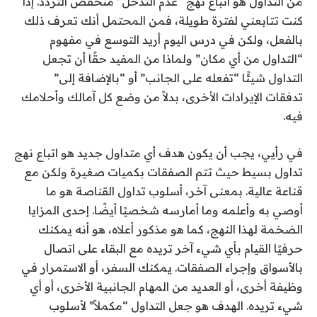
من التداول هو اتباع نهج “عدم التدخل” منخفض التردد. إذا
كنت تتابعني لفترة طويلة، فمن المحتمل أنك تعرف ذلك
بالفعل، ولكن في درس اليوم أريد التوسع في مفهوم
“التداول من أي مكان” ولماذا من المفيد حقًا أن تجعل
التداول شيئًا “تفعله على الجانب” أو “بالإضافة إلى”
تدفقات الإيرادات الأخرى، بدلاً من وضع كل آمالك وأحلامك
فيه.
في رأيي، يجب أن يكون هدف أي متداول جديد هو اتباع نهج
تداول بسيط حيث تتم الصفقات بكميات صغيرة ولكن مع
قناعة عالية. بمعنى آخر، أسلوب تداول القناصة هو ما
أوصي به وأعلمه وما أمارسه شخصيًا أيضًا. إحدى المزايا
الضخمة لهذا النهج، كما هو مذكور أعلاه، هو أنه يمكنك
حرفيًا القيام بأي شيء آخر تريده مع البقاء على اتصال
بالأسواق وإجراء الصفقات. يمكنك السفر، أو الاستمرار في
وظيفة أخرى، أو العديد من المهام الجانبية الأخرى، أو أي
شيء تريده. الهدف هو جعل التداول “مكملاً” لأسلوب