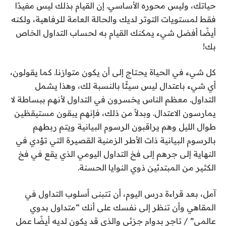
حياتك، وليس محوره الأساسي. إن القيام بذلك ليس مفيدًا
فقط لمستويات التوتر لديك والحالة العامة للرفاهية، ولكنه
أيضًا أفضل شيء يمكنك القيام به لحساب التداول الخاص
بك!
كل شيء في الحياة يحتاج إلى أن يكون متوازنا. كما يقولون،
أي شيء باعتدال ليس سيئًا بالنسبة لك، وهذا يشمل
التداول. معظم الناس يخسرون في التداول لأنهم ببساطة لا
يمارسون الاعتدال. وبدلاً من ذلك، فإنهم يبقون مستيقظين
طوال الليل وهم يراقبون الرسوم البيانية ويتم ربطهم
بالرسوم البيانية ذات الأطر الزمنية القصيرة التي تؤدي في
النهاية إلى جرهم إلى فخ التداول اليومي الذي يقع في فخ
الكثير من المبتدئين ذوي النوايا الحسنة.
آمل، بعد قراءة درس اليوم، أن تتبنى أسلوب التداول في
المقاهي وأن تنظر إلى نفسك على أنك “متداول بدوي
عالمي” / تاجر بدوام جزئي والذي قد يكون لديه أيضًا عمل