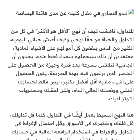
في مقال كتبته عن مدى فائدة البساطة
للتداول، ناقشت كيف أن نهج “الأقل هو الأكثر” في كل من
التداول والحياة هو حقًا نهجي وكيف أعيش حياتي اليومية.
الكثير من الناس ينفقون كل أموالهم على الأشياء المادية،
معتقدين أن ذلك سيجعلهم سعداء فقط عندما يجدون أن
الجاذبية تتلاشى بسرعة بعد فترة وجيزة من الحصول على
العنصر الذي يرغبون فيه. بهذه الطريقة، يكون الحصول
على أشياء مادية أقل أفضل بكثير، ليس فقط لحسابك
البنكي ووضعك المالي العام، ولكن لعقلك ومستويات
التوتر لديك.
هذا النهج البسيط يعمل أيضًا في التداول. كلما قل تداولك،
قل قلقك وتفكيرك في الأسواق وقل احتمال الإفراط في
التداول والإفراط في استخدام الرافعة المالية في حسابك.
ليس من قبيل الصدفة أن معظم المستثمرين والتجار