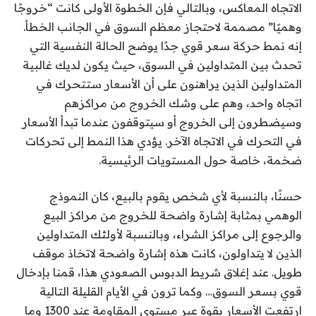
الاتجاه المعاكس، وبالتالي فإن الخطوة الأولى كانت “خروجًا
وهميًا” مصممة لاحتجاز معظم السوق في الجانب الخطأ.
إنه نمط حركة سعر قوي جدًا يوضح الحالة النفسية التي
تحدث بين المتداولين في السوق، حيث يكون لديك غالبية
المتداولين الذين يراهنون على أن الأسعار ستتحرك في
اتجاه واحد، وهم على وشك الخروج من مراكزهم
وسيضطرون إلى الخروج أو سيتوقفون عندما تبدأ الأسعار
في التحرك في الاتجاه الآخر. يؤدي هذا النمط إلى تحركات
ضخمة، خاصة حول المستويات الرئيسية.
حسنًا، بالنسبة لأي شخص يقوم بالبيع، كان النموذج
الوهمي بمثابة إشارة واضحة للخروج من مراكز البيع
والرجوع إلى مراكز الشراء، وبالنسبة لأولئك المتداولين
الذين لا يتداولون، كانت هذه إشارة واضحة لاتخاذ موقف
طويل. عند إغلاق شريط الدبوس الصعودي هذا، قمنا بإدخال
قوي بسعر السوق… وكما ترون في الأيام القليلة التالية
ارتفعت الأسعار بقوة عبر مستوى المقاومة عند 1300 وما