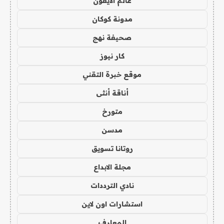
عالم الايفون
مدونة كوكان
صحيفة نهج
كار نيوز
موقع خبرة التقني
أناقة أنثى
متورخ
مدسن
روتانا تسويق
مجلة الابداع
نادي الترددات
استشارات اون لاين
المعارف