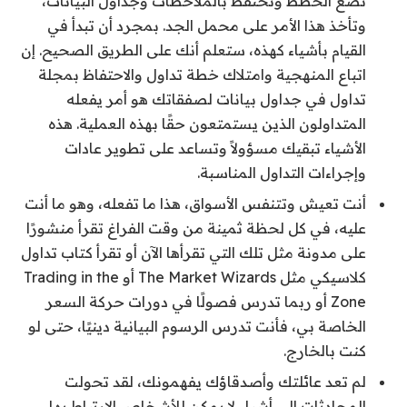
تضع الخطط وتحتفظ بالملاحظات وجداول البيانات،
وتأخذ هذا الأمر على محمل الجد. بمجرد أن تبدأ في
القيام بأشياء كهذه، ستعلم أنك على الطريق الصحيح. إن
اتباع المنهجية وامتلاك خطة تداول والاحتفاظ بمجلة
تداول في جداول بيانات لصفقاتك هو أمر يفعله
المتداولون الذين يستمتعون حقًا بهذه العملية. هذه
الأشياء تبقيك مسؤولاً وتساعد على تطوير عادات
وإجراءات التداول المناسبة.
أنت تعيش وتتنفس الأسواق، هذا ما تفعله، وهو ما أنت
عليه، في كل لحظة ثمينة من وقت الفراغ تقرأ منشورًا
على مدونة مثل تلك التي تقرأها الآن أو تقرأ كتاب تداول
كلاسيكي مثل The Market Wizards أو Trading in the
Zone أو ربما تدرس فصولًا في دورات حركة السعر
الخاصة بي، فأنت تدرس الرسوم البيانية دينيًا، حتى لو
كنت بالخارج.
لم تعد عائلتك وأصدقاؤك يفهمونك، لقد تحولت
المحادثات إلى أشياء لا يمكن للأشخاص الارتباط بها،