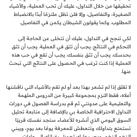
تحقيقها من خلال التداول، عليك أن تحب العملية، والأشياء
الصغيرة، والتفاصيل، وإلا فلن تظل ملتزمًا أبدًا بالانضباط
المطلوب. وكما يقولون الشيطان يكمن في التفاصيل.
لكي تنجح في التداول، عليك أن تتخلى عن الحاجة إلى
التحكم في النتائج. يجب أن تثق في العملية. يجب أن تثق
بحدسك. يجب أن تثق بنفسك. يجب أن تقع في حب هذه
العملية إذا كنت ترغب في الحصول على النتائج التي تبحث
عنها.
لا تقلق إذا لم تشعر بهذا بعد أو لم تقم بالأشياء التي ناقشتها
أعلاه، فقط التزم بمجموعة كبيرة من الدروس الملهمة
والتعليمية على مدونتي ثم قم بدراسة الفصول في دورات
التداول الاحترافية الخاصة بي بالإضافة إلى متابعة تحليل
السوق اليومي الذي أنشره للأعضاء. ستجد نفسك قريبًا
تستمتع بتداولك وتتعطش للمعرفة يومًا بعد يوم، ويبني
الزخم الزخم، ويجب عليك تحويل رغباتك إلى عادات.