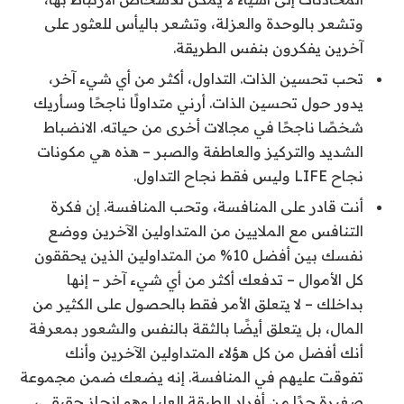
وتشعر بالوحدة والعزلة، وتشعر باليأس للعثور على
آخرين يفكرون بنفس الطريقة.
تحب تحسين الذات. التداول، أكثر من أي شيء آخر،
يدور حول تحسين الذات. أرني متداولًا ناجحًا وسأريك
شخصًا ناجحًا في مجالات أخرى من حياته. الانضباط
الشديد والتركيز والعاطفة والصبر – هذه هي مكونات
نجاح LIFE وليس فقط نجاح التداول.
أنت قادر على المنافسة، وتحب المنافسة. إن فكرة
التنافس مع الملايين من المتداولين الآخرين ووضع
نفسك بين أفضل 10% من المتداولين الذين يحققون
كل الأموال – تدفعك أكثر من أي شيء آخر – إنها
بداخلك – لا يتعلق الأمر فقط بالحصول على الكثير من
المال، بل يتعلق أيضًا بالثقة بالنفس والشعور بمعرفة
أنك أفضل من كل هؤلاء المتداولين الآخرين وأنك
تفوقت عليهم في المنافسة. إنه يضعك ضمن مجموعة
صغيرة جدًا من أفراد الطبقة العليا وهو إنجاز حقيقي،