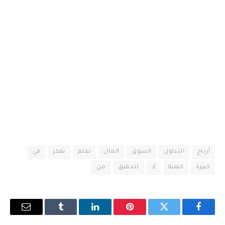
أرباح
التداول
السوق
المال
تعلم
تفكر
في
كبيرة
كيفية
لا
لتحقيق
من
فيسبوك
تويتر
بينتيريست
لينكدإن
Tumblr
البريد