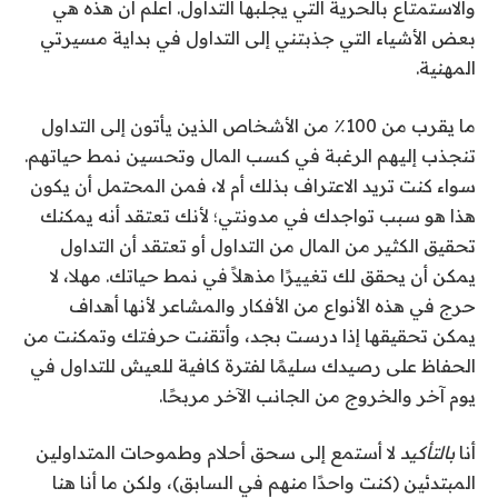
والاستمتاع بالحرية التي يجلبها التداول. أعلم أن هذه هي
بعض الأشياء التي جذبتني إلى التداول في بداية مسيرتي
المهنية.
ما يقرب من 100٪ من الأشخاص الذين يأتون إلى التداول
تنجذب إليهم الرغبة في كسب المال وتحسين نمط حياتهم.
سواء كنت تريد الاعتراف بذلك أم لا، فمن المحتمل أن يكون
هذا هو سبب تواجدك في مدونتي؛ لأنك تعتقد أنه يمكنك
تحقيق الكثير من المال من التداول أو تعتقد أن التداول
يمكن أن يحقق لك تغييرًا مذهلاً في نمط حياتك. مهلا، لا
حرج في هذه الأنواع من الأفكار والمشاعر لأنها أهداف
يمكن تحقيقها إذا درست بجد، وأتقنت حرفتك وتمكنت من
الحفاظ على رصيدك سليمًا لفترة كافية للعيش للتداول في
يوم آخر والخروج من الجانب الآخر مربحًا.
أنا
بالتأكيد
لا أستمع إلى سحق أحلام وطموحات المتداولين
المبتدئين (كنت واحدًا منهم في السابق)، ولكن ما أنا هنا