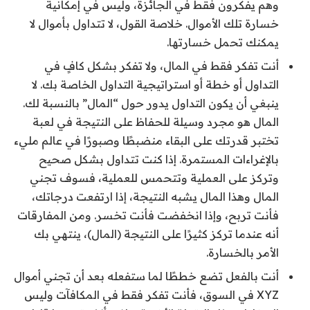
وهم يفكرون فقط في الجائزة، وليس في إمكانية
خسارة تلك الأموال. خلاصة القول، لا تتداول بأموال لا
يمكنك تحمل خسارتها.
أنت تفكر فقط في المال، ولا تفكر بشكل كافٍ في
التداول أو خطة أو استراتيجية التداول الخاصة بك. لا
ينبغي أن يكون التداول يدور حول “المال” بالنسبة لك.
المال هو مجرد وسيلة للحفاظ على النتيجة في لعبة
تختبر قدرتك على البقاء منضبطًا وصبورًا في عالم مليء
بالإغراءات المستمرة. إذا كنت تتداول بشكل صحيح
وتركز على العملية وتتحمس للعملية، فسوف تجني
المال وهذا المال يشبه النتيجة، إذا ارتفعت درجاتك،
فأنت تربح، وإذا انخفضت فأنت تخسر. ومن المفارقات
أنه عندما تركز كثيرًا على النتيجة (المال)، ينتهي بك
الأمر بالخسارة.
أنت بالفعل تضع خططًا لما ستفعله بعد أن تجني أموال
XYZ في السوق، فأنت تفكر فقط في المكافآت وليس