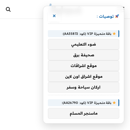
×
توصيات :
باقة متميزة VIP (كود: AA35872):
ضوء التعليمي
صحيفة برق
موقع اشراقات
موقع اشراق اون لاين
اركان سياحة وسفر
باقة متميزة VIP (كود: AA26790):
ماسنجر المسلم