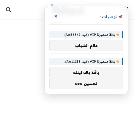
×
توصيات :
باقة متميزة VIP (كود: AA86842):
عالم الشباب
باقة متميزة VIP (كود: AA11138):
باقة باك لينك
تحسين seo