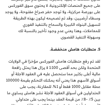
على جميع المنصات الإلكترونية. لا يحتوي سوق الفوركس
على بورصة مركزية، ولا توجد حفر صراخ مفتوحة، ولا يوجد
وسطاء أرضيين، وقد تم تصميمه ليكون بهذه الطريقة
لتسهيل البنوك الكبيرة والسماح بالتنفيذ الفوري
للمعاملات، وهذا يعني عدم وجود تأخير بالنسبة لك
وسهولة التنفيذ القصوى.
5. متطلبات هامش منخفضة.
لقد تم رفع متطلبات هامش الفوركس مؤخرًا في الولايات
المتحدة ولكن بحد أقصى 1:100 لا يزال هذا يمثل رافعة
مالية أعلى بكثير مما ستحصل عليه في العقود الآجلة أو
أسواق الأسهم. هذا يعني أنه يمكنك التحكم بقيمة 100000
عملة مقابل 1000 فقط أو 1%. للمقارنة، يجب على
المتداولين في أسواق العقود الآجلة نشر هامش يساوي ما
بين 5٪ -8٪ من قيمة العقد بينما يجب على متداولي