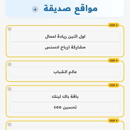
مواقع صديقة
+
!
اول اثنين ريادة اعمال
مشاركة ارباح ادسنس
!
عالم الشباب
!
باقة باك لينك
تحسين seo
!