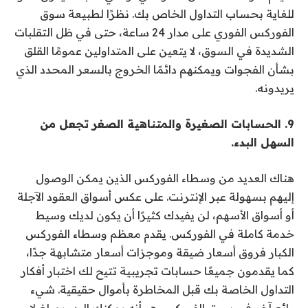
للغاية بحساب التداول الخاص بك. نظرًا لطبيعة سوق
الفوركس الفوري على مدار 24 ساعة، حتى في ظل التقلبات
الشديدة في السوق، لا يتعين على المتداولين عمومًا القلق
بشأن الفجوات ويمكنهم دائمًا الخروج بالسعر المحدد الذي
يريدونه.
9. الحسابات الصغيرة والمتناهية الصغر تجعل من
السهل البدء.
هناك العديد من وسطاء الفوركس الذين يمكن الوصول
إليهم بسهولة عبر الإنترنت. على عكس أسواق العقود الآجلة
أو أسواق الأسهم، لن يفيدك كثيرًا أن يكون لديك وسيط
خدمة كاملة في الفوركس. يقدم معظم وسطاء الفوركس
الكبار فروق أسعار ضيقة وموجزات أسعار متشابهة جدًا،
كما يقدمون جميعًا حسابات تجريبية تتيح لك اختبار أفكار
التداول الخاصة بك قبل المخاطرة بأموال حقيقية. شيء
رائع آخر في سوق الفوركس هو أنه يمكنك البدء بمبلغ لا