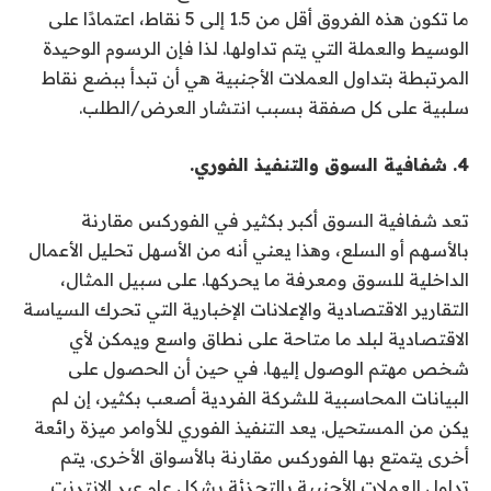
ما تكون هذه الفروق أقل من 1.5 إلى 5 نقاط، اعتمادًا على
الوسيط والعملة التي يتم تداولها. لذا فإن الرسوم الوحيدة
المرتبطة بتداول العملات الأجنبية هي أن تبدأ ببضع نقاط
سلبية على كل صفقة بسبب انتشار العرض/الطلب.
4. شفافية السوق والتنفيذ الفوري.
تعد شفافية السوق أكبر بكثير في الفوركس مقارنة
بالأسهم أو السلع، وهذا يعني أنه من الأسهل تحليل الأعمال
الداخلية للسوق ومعرفة ما يحركها. على سبيل المثال،
التقارير الاقتصادية والإعلانات الإخبارية التي تحرك السياسة
الاقتصادية لبلد ما متاحة على نطاق واسع ويمكن لأي
شخص مهتم الوصول إليها. في حين أن الحصول على
البيانات المحاسبية للشركة الفردية أصعب بكثير، إن لم
يكن من المستحيل. يعد التنفيذ الفوري للأوامر ميزة رائعة
أخرى يتمتع بها الفوركس مقارنة بالأسواق الأخرى. يتم
تداول العملات الأجنبية بالتجزئة بشكل عام عبر الإنترنت