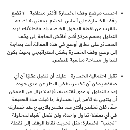
احسب موضع وقف الخسارة الأكثر منطقية – لا تضع
وقف الخسارة على أساس الجشع. بمعنى، لا تضعه
بالقرب من نقطة الدخول الخاصة بك فقط لأنك تريد
التداول بحجم مركز أكبر. أناقش الحاجة إلى وقف
الخسائر على نطاق أوسع في هذه المقالة. أنت بحاجة
إلى وضع وقف الخسارة بشكل استراتيجي بحيث يكون
للتداول مساحة مناسبة للتنفس.
تقبل احتمالية الخسارة – عليك أن تتقبل عقليًا أن أي
صفقة يمكن أن تخسر. بغض النظر عن مدى جودة
إعداد التداول أو مدى ثقتك به، فإنه لا يزال من الممكن
أن ينتهي به الأمر إلى الخسارة. إذا قبلت هذه الحقيقة
حقًا، فلن تخاطر بأكثر مما تشعر بالارتياح عند خسارته
في أي صفقة تداول واحدة، ولن تفعل أشياء لمحاولة
“تجنب” الخسارة؛ مثل تحريك نقاط الوقف إلى نقطة