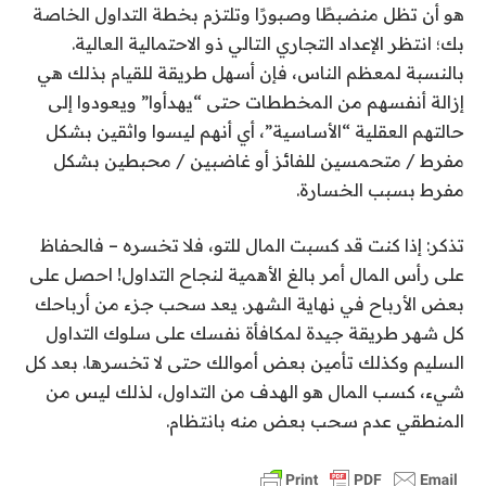
هو أن تظل منضبطًا وصبورًا وتلتزم بخطة التداول الخاصة
بك؛ انتظر الإعداد التجاري التالي ذو الاحتمالية العالية.
بالنسبة لمعظم الناس، فإن أسهل طريقة للقيام بذلك هي
إزالة أنفسهم من المخططات حتى “يهدأوا” ويعودوا إلى
حالتهم العقلية “الأساسية”، أي أنهم ليسوا واثقين بشكل
مفرط / متحمسين للفائز أو غاضبين / محبطين بشكل
مفرط بسبب الخسارة.
تذكر: إذا كنت قد كسبت المال للتو، فلا تخسره – فالحفاظ
على رأس المال أمر بالغ الأهمية لنجاح التداول! احصل على
بعض الأرباح في نهاية الشهر. يعد سحب جزء من أرباحك
كل شهر طريقة جيدة لمكافأة نفسك على سلوك التداول
السليم وكذلك تأمين بعض أموالك حتى لا تخسرها. بعد كل
شيء، كسب المال هو الهدف من التداول، لذلك ليس من
المنطقي عدم سحب بعض منه بانتظام.