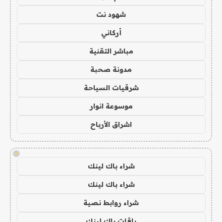
شهود نت
أركاني
مباشر التقنية
مدونة صحبة
شرقيات السياحة
موسوعة انوار
اشراق الأرباح
!
شراء باك لينك
شراء باك لينك
شراء روابط نصية
باقات باك لينك