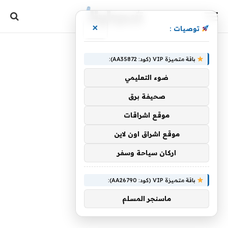
×
توصيات :
باقة متميزة VIP (كود: AA35872):
ضوء التعليمي
صحيفة برق
موقع اشراقات
موقع اشراق اون لاين
اركان سياحة وسفر
باقة متميزة VIP (كود: AA26790):
ماسنجر المسلم