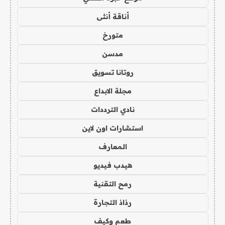
أناقة أنثى
متورخ
مدسن
روتانا تسويق
مجلة الابداع
نادي الترددات
استشارات اون لاين
المعارف
هيدب فيديو
رمح التقنية
رذاذ التجارة
طعم وكيف