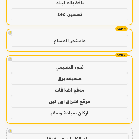
باقة باك لينك
تحسين seo
!
ماسنجر المسلم
!
ضوء التعليمي
صحيفة برق
موقع اشراقات
موقع اشراق اون لاين
اركان سياحة وسفر
!