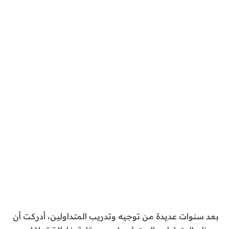
بعد سنوات عديدة من توجيه وتدريب المتداولين، أدركت أن