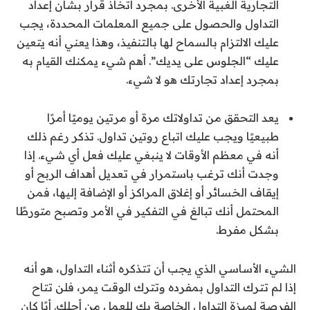
التجارية الغبية الأخرى. بمجرد اتخاذ قرار بشأن إعداد
التداول والحصول على جميع المعلمات المحددة، يجب
عليك الالتزام بالسماح لها بالتنفيذ، وهذا يعني أنه يتعين
عليك “الجلوس على يديك”. أهم شيء يمكنك القيام به
بمجرد إعداد تجارتك هو لا شيء.
يعد التحقق من تداولاتك مرة أو مرتين يوميًا أمرًا
طبيعيًا ويجب عليك اتباع روتين تداول. تذكر رغم ذلك
أنه في معظم الأوقات لا ينبغي عليك فعل أي شيء. إذا
وجدت أنك ترغب باستمرار في تعديل أهداف الربح أو
إيقاف الخسائر أو إغلاق المراكز أو الإضافة إليها، فمن
المحتمل أنك تبالغ في التفكير في الأمر وتصبح متورطًا
بشكل مفرط.
الشيء الأساسي الذي يجب أن تتذكره أثناء التداول، هو أنه
إذا لم تترك التداول بمفرده وتترك الوقت يمر، فلن تتاح
الفرصة لميزة التداول الخاصة بك للعمل من أجلك. أيًا كان