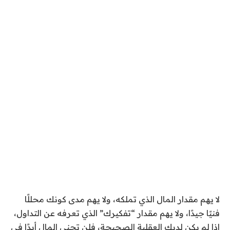
لا يهم مقدار المال الذي تملكه، ولا يهم مدى كونك محللًا
فنيًا جيدًا، ولا يهم مقدار “تفكيرك” الذي تعرفه عن التداول،
إذا لم يكن لديك العقلية الصحيحة، فلن تجني المال أبدًا في