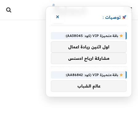
×
توصيات :
باقة متميزة VIP (كود: AA38045):
اول اثنين ريادة اعمال
مشاركة ارباح ادسنس
باقة متميزة VIP (كود: AA86842):
عالم الشباب