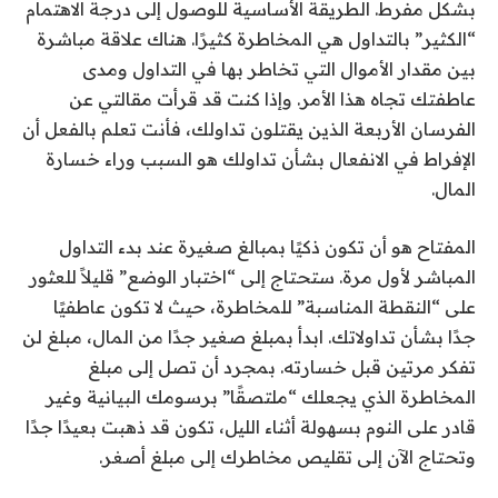
بشكل مفرط. الطريقة الأساسية للوصول إلى درجة الاهتمام
“الكثير” بالتداول هي المخاطرة كثيرًا. هناك علاقة مباشرة
بين مقدار الأموال التي تخاطر بها في التداول ومدى
عاطفتك تجاه هذا الأمر. وإذا كنت قد قرأت مقالتي عن
الفرسان الأربعة الذين يقتلون تداولك، فأنت تعلم بالفعل أن
الإفراط في الانفعال بشأن تداولك هو السبب وراء خسارة
المال.
المفتاح هو أن تكون ذكيًا بمبالغ صغيرة عند بدء التداول
المباشر لأول مرة. ستحتاج إلى “اختبار الوضع” قليلاً للعثور
على “النقطة المناسبة” للمخاطرة، حيث لا تكون عاطفيًا
جدًا بشأن تداولاتك. ابدأ بمبلغ صغير جدًا من المال، مبلغ لن
تفكر مرتين قبل خسارته. بمجرد أن تصل إلى مبلغ
المخاطرة الذي يجعلك “ملتصقًا” برسومك البيانية وغير
قادر على النوم بسهولة أثناء الليل، تكون قد ذهبت بعيدًا جدًا
وتحتاج الآن إلى تقليص مخاطرك إلى مبلغ أصغر.