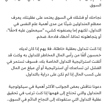
السوق.
نجاحك أو فشلك في السوق يعتمد على عقليتك. يعرف
معظم المتداولين شيئًا عن مدى أهمية علم النفس في
التداول، لكنهم إما يصنفونه كشيء “سيعملون عليه لاحقًا”،
أو يتجاهلونه تمامًا. أخطاء فادحة. ضخم.
إذا كنت تتداول بعقلية خاطئة، فلا يهم إذا كان لديك
خمسون ألفًا من رأس المال المخاطر للتداول به وكنت قد
أتقنت استراتيجية التداول الخاصة بك، فسوف تستمر في
الفشل. لن تساعدك أي استراتيجية أو أي مبلغ من المال
على كسب المال إذا لم تكن على دراية بالتداول.
دعونا نناقش بعض الجوانب الأكثر أهمية في سيكولوجية
المتداول والتي تحتاج إلى فهمها إذا كنت ترغب في تحقيق
عقلية التداول التي ستقودك إلى النجاح الدائم في السوق…