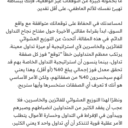
ما بحمولة كبيرة من التوقعات غير الواقعية، فإنك ببساطة
تهيئ نفسك للألم العاطفي، على أقل تقدير.
لمساعدتك في الحفاظ على توقعاتك متوافقة مع واقع
السوق، ابدأ بقراءة مقالتي الأخيرة حول مفتاح نجاح التداول
الدائم.
في هذه المقالة، أتحدث عن التوزيع العشوائي
للفائزين والخاسرين لأي استراتيجية أو ميزة تداول معينة.
يرتكب معظم المتداولين خطأ “توقع” فوز كل صفقة
تداول، بينما ينسون أن استراتيجية التداول الخاصة بهم قد
تحقق معدل فوز إجمالي يبلغ 60% (أو أقل). وهذا يعني
أنهم سيخسرون 40% من صفقاتهم، ولكن الأمر الأساسي
هو أنك لا تعرف أي الصفقات ستخسرها وأيها ستربح.
ونظرًا لهذا التوزيع العشوائي للفائزين والخاسرين، فلا
عجب أن يفقد الكثير من المتداولين انضباطهم وصبرهم
ويبدأون في الإفراط في التداول وخسارة الأموال. يتطلب
الأمر عقلية قوية لتتذكر أن أي تداول واحد لا يعني الكثير،