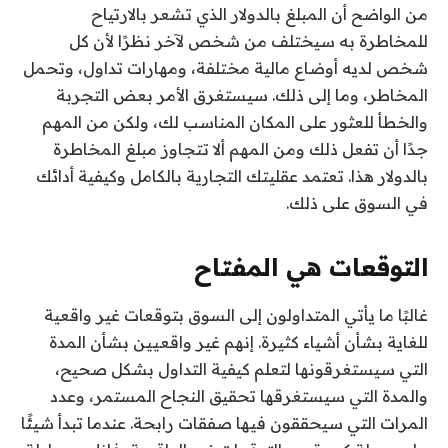
من الواضح أن المبلغ بالدولار الذي تشعر بالارتياح
للمخاطرة به سيختلف من شخص لآخر نظرًا لأن كل
شخص لديه أوضاع مالية مختلفة، ومهارات تداول، وتحمل
المخاطر، وما إلى ذلك. سيستغرق الأمر بعض التجربة
والخطأ للعثور على المكان المناسب لك، ولكن من المهم
جدًا أن تفعل ذلك ومن المهم ألا تتجاوز مبلغ المخاطرة
بالدولار هذا. تعتمد عقليتك التجارية بالكامل وكيفية أدائك
في السوق على ذلك.
التوقعات هي المفتاح
غالبًا ما يأتي المتداولون إلى السوق بتوقعات غير واقعية
للغاية بشأن أشياء كثيرة. إنهم غير واقعيين بشأن المدة
التي سيستغرقونها لتعلم كيفية التداول بشكل صحيح،
والمدة التي سيستغرقها تحقيق النجاح المستمر، وعدد
المرات التي سيحققون فيها صفقات رابحة. عندما تبدأ شيئًا