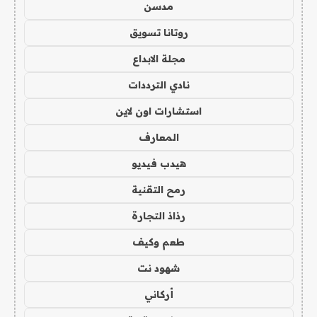
مدسن
روتانا تسويق
مجلة الابداع
نادي الترددات
استشارات اون لاين
المعارف
هيدب فيديو
رمح التقنية
رذاذ التجارة
طعم وكيف
شهود نت
أركاني