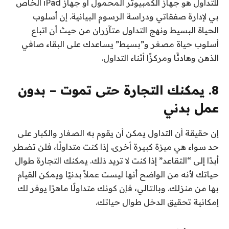
للتداول هو جهاز الكمبيوتر المحمول أو جهاز iPad الخاص
بي لإدارة صفقاتي ودراسة الرسوم البيانية. إن أسلوب
الحياة البسيط ونهج التداول متآزران من حيث أن اتباع
أسلوب حياة مصغر و”بسيط” يساعدك على البقاء صافي
الذهن وهادئًا ومركزًا أثناء التداول.
8. يمكنك التجارة حتى تموت – بدون
عمل بدني
إن حقيقة أن التداول يمكن أن يقوم به الصغار والكبار على
حد سواء هي ميزة كبيرة أخرى. إذا كنت متداولًا، فلن تضطر
أبدًا إلى “التقاعد” إذا كنت لا تريد ذلك. يمكنك التجارة طوال
حياتك لأنه من الواضح أنها ليست عملاً بدنيًا ويمكن القيام
بها من منزلك. وبالتالي، فإن كونك متداولًا ماهرًا يوفر لك
إمكانية تحقيق الدخل طوال حياتك.