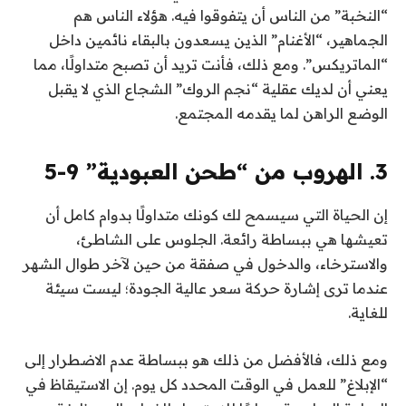
“النخبة” من الناس أن يتفوقوا فيه. هؤلاء الناس هم
الجماهير، “الأغنام” الذين يسعدون بالبقاء نائمين داخل
“الماتريكس”. ومع ذلك، فأنت تريد أن تصبح متداولًا، مما
يعني أن لديك عقلية “نجم الروك” الشجاع الذي لا يقبل
الوضع الراهن لما يقدمه المجتمع.
3. الهروب من “طحن العبودية” 9-5
إن الحياة التي سيسمح لك كونك متداولًا بدوام كامل أن
تعيشها هي ببساطة رائعة. الجلوس على الشاطئ،
والاسترخاء، والدخول في صفقة من حين لآخر طوال الشهر
عندما ترى إشارة حركة سعر عالية الجودة؛ ليست سيئة
للغاية.
ومع ذلك، فالأفضل من ذلك هو ببساطة عدم الاضطرار إلى
“الإبلاغ” للعمل في الوقت المحدد كل يوم. إن الاستيقاظ في