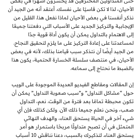
حتى المتداولين المحترفين قد يخسرون أشهرًا في بعض
الأحيان، لذا لا تكن قاسيًا على نفسك. أعتقد أنه من الجيد أن
نذكر أنفسنا في بعض الأحيان لماذا نفعل هذا. القليل من
الإيجابية والتركيز الجديد على الأسباب التي دفعتنا جميعًا
إلى الاهتمام بالتداول يمكن أن يكون أداة قوية جدًا
لمساعدتنا على إعادة التركيز على ما يلزم لتحقيق النجاح.
من الجيد أيضًا أن نتذكر سبب قيامنا بذلك، لأنه في بعض
الأحيان، في منتصف سلسلة الخسارة الحتمية، يكون هذا
بالضبط ما نحتاج إلى سماعه.
إن المقالات ومقاطع الفيديو العديدة الموجودة على الويب
حول “مشاكل التداول” و”سبب صعوبة التداول” يمكن أن
تكون محبطة تمامًا بعد فترة من الوقت. نعم، التداول
صعب، ونحن نعلم جميعا ذلك الآن. ولكن كذلك فإن أي
شيء آخر في الحياة يستحق العناء، والهدف النهائي
المتمثل في أن تصبح متداولًا مربحًا باستمرار هو أمر
يستحق العناء. لتذكيرك بالسبب، دعنا نناقش 10 أسباب