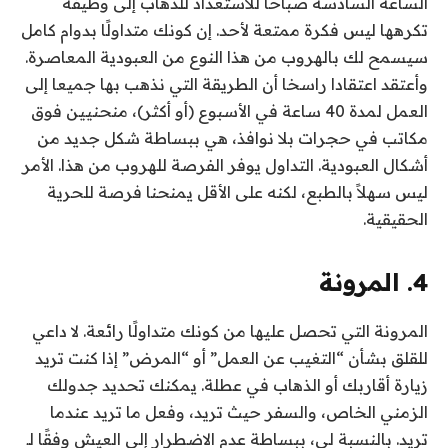
الساعة السادسة صباحًا للاستعداد للذهاب إلى وظيفة
تكرهها ليس فكرة ممتعة لأحد. إن كونك متداولًا بدوام كامل
سيسمح لك بالهروب من هذا النوع من العبودية المعاصرة.
وأعتقد اعتقادا راسخا أن الطريقة التي نذهب بها جميعا إلى
العمل لمدة 40 ساعة في الأسبوع (أو أكثر)، منحنيين فوق
مكاتب في حجرات بلا نوافذ، هي ببساطة شكل جديد من
أشكال العبودية. التداول يوفر الفرصة للهروب من هذا. الأمر
ليس سهلاً بالطبع، لكنه على الأقل يمنحنا فرصة للحرية
الحقيقية.
4. المرونة
المرونة التي تحصل عليها من كونك متداولًا رائعة. لا داعي
للقلق بشأن “التغيب عن العمل” أو “المرض” إذا كنت تريد
زيارة أقاربك أو الذهاب في عطلة. يمكنك تحديد جدولك
الزمني الخاص، والسفر حيث تريد، وفعل ما تريد عندما
تريد. بالنسبة لي، ببساطة عدم الاضطرار إلى العيش وفقًا لـ