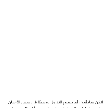
لنكن صادقين، قد يصبح التداول محبطًا في بعض الأحيان.