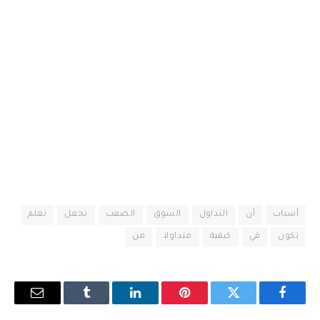
أسباب
أن
التداول
السوق
الصعب
تجعل
تعلم
تكون
في
كيفية
متداولا
من
فيسبوك
تويتر
بينتيريست
لينكدإن
Tumblr
البريد