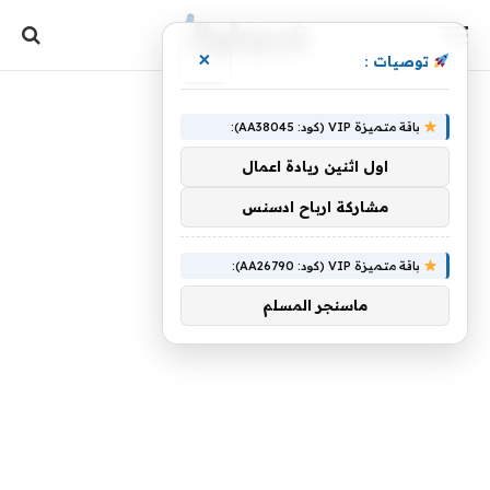
×
توصيات :
باقة متميزة VIP (كود: AA38045):
اول اثنين ريادة اعمال
مشاركة ارباح ادسنس
باقة متميزة VIP (كود: AA26790):
ماسنجر المسلم