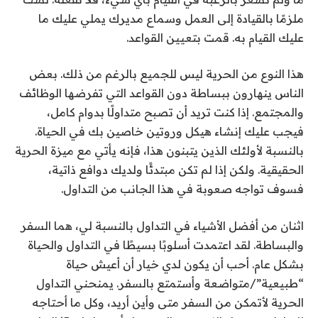
ملزمًا بالقيادة إلى العمل وسماع مديرك يملي عليك ما
عليك القيام به. قمت بتعيين القواعد.
هذا النوع من الحرية ليس للجميع بالرغم من ذلك. بعض
الناس ينهارون ببساطة دون القواعد التي تفرضها الوظائف
والمجتمع. إذا كنت تريد أن تصبح متداولًا بدوام كامل،
فيجب عليك إنشاء هيكل وروتين خاصين بك في الحياة.
بالنسبة لأولئك الذين يتبنون هذا، فإنه يأتي مع ميزة الحرية
الحقيقية. ولكن إذا لم تكن مبتدئًا ولديك دوافع ذاتية،
فسوف تواجه صعوبة في هذا الجانب من التداول.
اثنان من أفضل الأشياء في التداول بالنسبة لي، هما السفر
والبساطة. لقد اعتمدت أسلوبًا بسيطًا في التداول والحياة
بشكل عام. أحب أن يكون لدي خيار أن أعيش حياة
“طبيعية”/متواضعة وأستمتع بالسفر. يمنحني التداول
الحرية لأتمكن من السفر متى وأين أريد، وكل ما أحتاجه