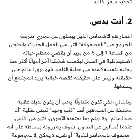
تحديد سعر لذلك.
2. أنت بدس.
التجار هم الأشخاص الذين يبحثون عن مخرج. طريقة
للخروج من “المصفوفة” التي هي العمل الحديث والطحن
من الساعة 9 إلى 5. من يريد أن يقضي معظم حياته
الاستيقاظية في العمل ليكسب شخصًا آخر أموالًا أكثر مما
يجنيه بنفسه؟ هذه هي عقلية التاجر. فهو يرى العالم على
حقيقته وليس على حقيقته كقصة خيالية يريد المجتمع أن
يصدقها.
وبالتالي، لكي تكون متداولًا، يجب أن يكون لديك عقلية
مختلفة عن الجماهير. أنت “ذئب وحيد” تتبنى عقلية “أنا
ضد العالم” ولا تهتم بما يعتقده الآخرون. كثير من الناس،
عندما يُسألون عن التداول، سوف يمررونه ببساطة على أنه
“محفوف بالمخاطر للغاية” أو شيء لا يمكن إلا لمجموعة