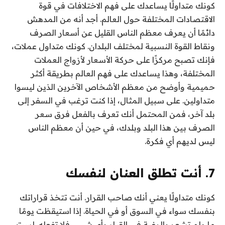
كونك متداولًا يساعدك على فهم الاختلافات في قوة
الاقتصادات المختلفة حول العالم. أجد أنه من المدهش
دائمًا أن يعرف معظم الناس القليل عن أسعار الصرف
ونقاط القوة النسبية لمختلف البلدان. كونك متداول عملات،
فإنك تصبح مركزًا على حركة الأسعار لأزواج العملات
المختلفة، وهذا يساعدك على فهم العالم بطريقة أكثر
حميمية وأوضح من معظم الأشخاص الآخرين الذين ليسوا
متداولين. على سبيل المثال، إذا كنت ترغب في السفر إلى
بلد آخر، فمن المحتمل أنك تعرف بالفعل فرق سعر
الصرف بين هذا البلد وبلدك، في حين أن معظم الناس
ليس لديهم أي فكرة.
7. أنت تطلق العنان لنفسك
كونك متداولًا يعني أنك صاحب القرار. أنت تتخذ قراراتك
بنفسك سواء في السوق أو في الحياة. إذا استيقظت يومًا
ما ولم تشعر بالرغبة في القيام بأي شيء، فلا تفعله. لست