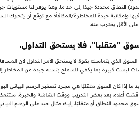
ود) النطاق محددة جيدًا إلى حد ما. وهذا يوفر لنا مستويات جيد
يها وإمكانية جيدة للمخاطرة/المكافأة مع توقع أن يتحرك الس
 على الأقل يقترب منه.
لسوق الذي يتماسك بقوة. لا يستحق الأمر التداول لأن المسافة 
سات ليست كبيرة بما يكفي للسماح بنسبة جيدة من المخاطر إلى
ما إذا كان السوق متقلبًا هي مجرد تصغير الرسم البياني اليو
 ناقشت أعلاه. بعد بعض التدريب ووقت الشاشة والخبرة، ستتم
سوق محدود النطاق أو متقلبًا. إليك مثال جيد على الرسم البياني