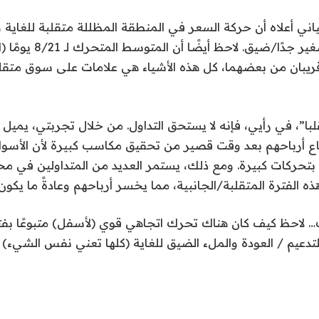
ياني أعلاه أن حركة السعر في المنطقة المظللة متقلبة للغاي
جانبي في نطاق صغير جدًا/ضيق. ل
وقريبان من بعضهما، كل هذه الأشياء هي علامات على سوق مت
لبا”، في رأيي، فإنه لا يستحق التداول. من خلال تجربتي، يميل ا
 أرباحهم بعد وقت قصير من تحقيق مكاسب كبيرة لأن الأسواق غ
بتحركات كبيرة. ومع ذلك، يستمر العديد من المتداولين في محا
الفترة المتقلبة/الجانبية، مما يخسر أرباحهم وعادةً ما يكون 
… لاحظ كيف كان هناك تحرك اتجاهي قوي (لأسفل) متبوعًا بف
التدعيم / العودة والملء الضيق للغاية (كلها تعني نفس الشيء) 