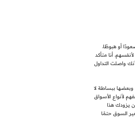
دًا أو هبوطًا.
نفسهم. أنا متأكد
نك واصلت التداول
وبعضها ببساطة لا
هم لأنواع الأسواق
أن يزودك هذا
ير السوق حتمًا