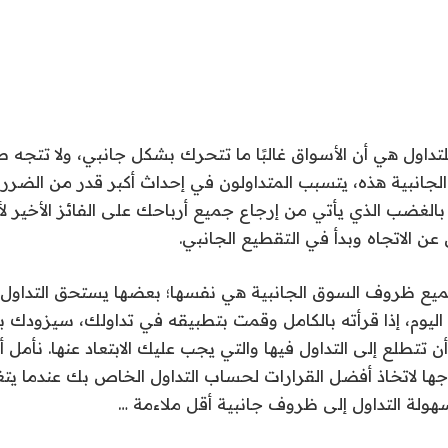
داول هي أن الأسواق غالبًا ما تتحرك بشكل جانبي، ولا تتجه صعو
نبية هذه، يتسبب المتداولون في إحداث أكبر قدر من الضرر لأ
لغضب الذي يأتي من إرجاع جميع أرباحك على الفائز الأخير لأ
ن الاتجاه وبدأ في التقطيع الجانبي.
ع ظروف السوق الجانبية هي نفسها؛ بعضها يستحق التداول 
يوم، إذا قرأته بالكامل وقمت بتطبيقه في تداولك، سيزودك بف
ن تتطلع إلى التداول فيها والتي يجب عليك الابتعاد عنها. نأمل 
جها لاتخاذ أفضل القرارات لحساب التداول الخاص بك عندما يتغ
سهولة التداول إلى ظروف جانبية أقل ملاءمة …