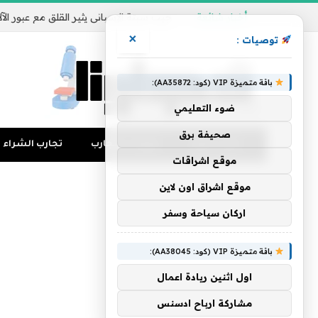
أخبار شائعة
×
توصيات :
باقة متميزة VIP (كود: AA35872):
ضوء التعليمي
صحيفة برق
تجارب المال
منوعات التجارب
تجارب الشراء
موقع اشراقات
موقع اشراق اون لاين
اركان سياحة وسفر
باقة متميزة VIP (كود: AA38045):
اول اثنين ريادة اعمال
مشاركة ارباح ادسنس