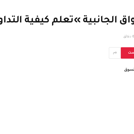
 دقائق
ست