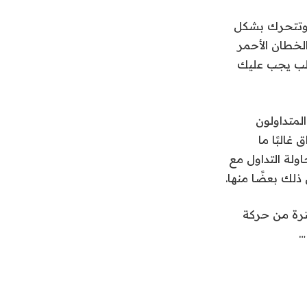
ة وتتحرك بشكل
احظ أيضًا أن المتوسط ​​​​المتحرك لـ 8/21 يومًا (الخطان الأحمر
قلب يجب عليك
لمتداولون
البًا ما
ولة التداول مع
ذلك بعضًا منها.
ترة من حركة
…