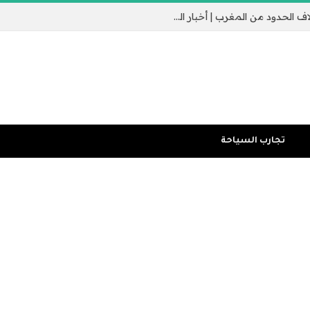
جيب سبتة الإسباني يثير القلق مع عبور الآلاف الحدود من المغرب | أخبار الهجرة
تجارب السياحة