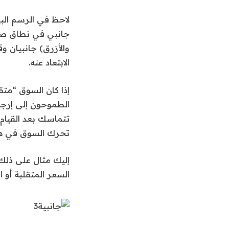
لاحظ في الرسم الب
والأزرق) جانبيان 
الابتعاد عنه.
إذا كان السوق “متق
الطموحون إلى إرجاع
تتماسك بعد القيام 
تحرك السوق في هذه 
إليك مثال على ذلك
السعر المتقلبة أو 