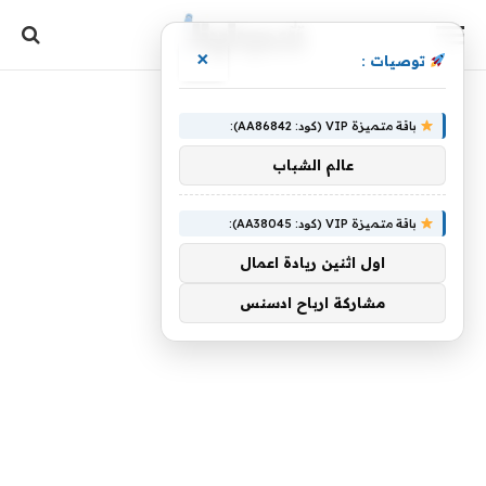
×
توصيات :
باقة متميزة VIP (كود: AA86842):
عالم الشباب
باقة متميزة VIP (كود: AA38045):
اول اثنين ريادة اعمال
مشاركة ارباح ادسنس