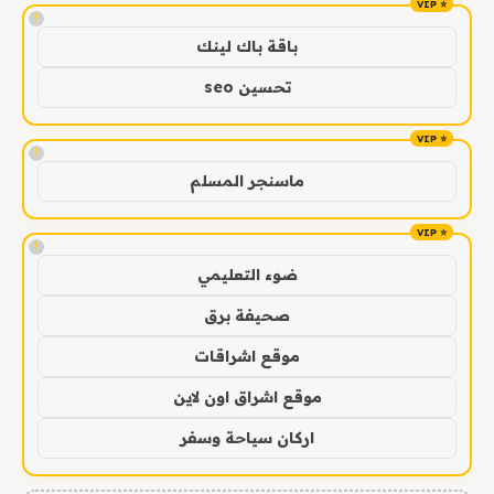
!
باقة باك لينك
تحسين seo
!
ماسنجر المسلم
!
ضوء التعليمي
صحيفة برق
موقع اشراقات
موقع اشراق اون لاين
اركان سياحة وسفر