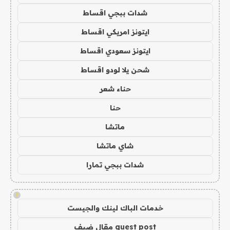
شدات ببجي اقساط
ايتونز امريكي اقساط
ايتونز سعودي اقساط
شحن يلا لودو اقساط
حناء شعر
حنا
ماتشا
شاي ماتشا
شدات ببجي تمارا
!
خدمات الباك لينك والجيست
guest post مقال ضيف