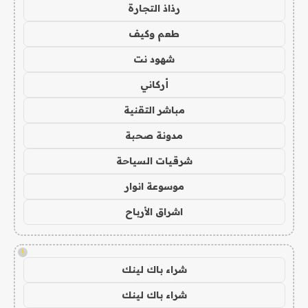
رذاذ التجارة
طعم وكيف
شهود نت
أركاني
مباشر التقنية
مدونة صحبة
شرقيات السياحة
موسوعة انوار
اشراق الأرباح
!
شراء باك لينك
شراء باك لينك