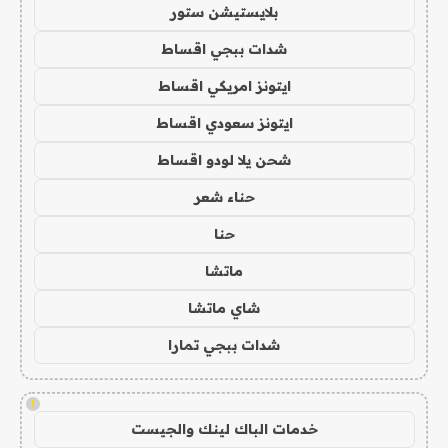
بلايستيشن ستور
شدات ببجي اقساط
ايتونز امريكي اقساط
ايتونز سعودي اقساط
شحن يلا لودو اقساط
حناء شعر
حنا
ماتشا
شاي ماتشا
شدات ببجي تمارا
!
خدمات الباك لينك والجيست