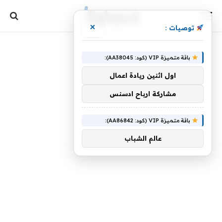
×
توصيات :
باقة متميزة VIP (كود: AA38045):
اول اثنين ريادة اعمال
مشاركة ارباح ادسنس
باقة متميزة VIP (كود: AA86842):
عالم الشباب