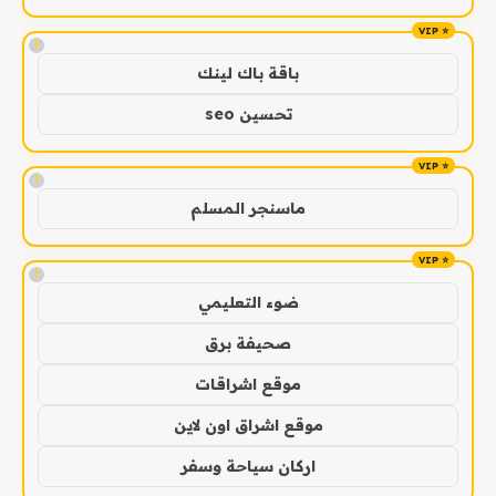
!
باقة باك لينك
تحسين seo
!
ماسنجر المسلم
!
ضوء التعليمي
صحيفة برق
موقع اشراقات
موقع اشراق اون لاين
اركان سياحة وسفر