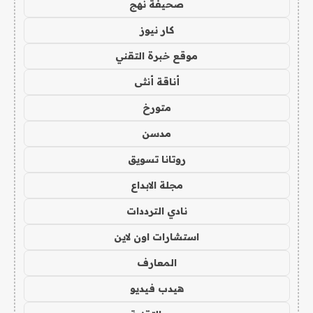
صحيفة نهج
كار نيوز
موقع خبرة التقني
أناقة أنثى
متورخ
مدسن
روتانا تسويق
مجلة الابداع
نادي الترددات
استشارات اون لاين
المعارف
هيدب فيديو