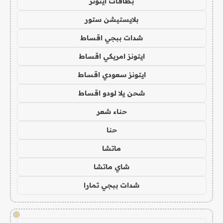
بطاقات ايتونز
بلايستيشن ستور
شدات ببجي اقساط
ايتونز امريكي اقساط
ايتونز سعودي اقساط
شحن يلا لودو اقساط
حناء شعر
حنا
ماتشا
شاي ماتشا
شدات ببجي تمارا
!