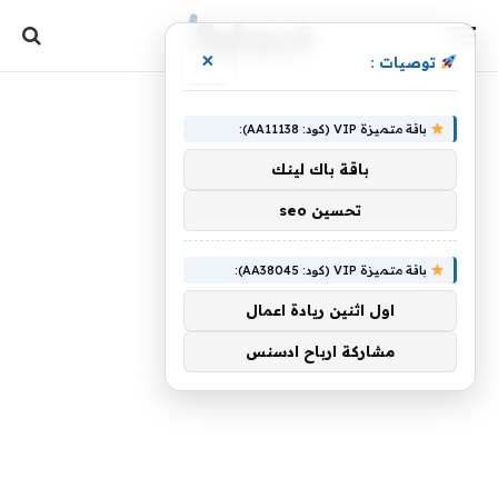
×
توصيات :
باقة متميزة VIP (كود: AA11138):
باقة باك لينك
تحسين seo
باقة متميزة VIP (كود: AA38045):
اول اثنين ريادة اعمال
مشاركة ارباح ادسنس