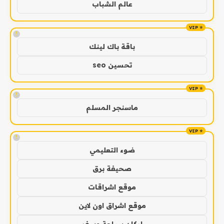
عالم الشباب
!
باقة باك لينك
تحسين seo
!
ماسنجر المسلم
!
ضوء التعليمي
صحيفة برق
موقع اشراقات
موقع اشراق اون لاين
اركان سياحة وسفر