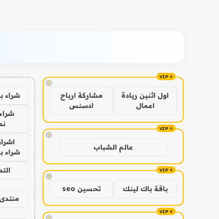
!
شراء ب
اول اثنين ريادة
مشاركة ارباح
اعمال
ادسنس
شراء 
نص
!
اشراق
عالم الشباب
شراء با
الت
!
باقة باك لينك
تحسين seo
منتدى 
!