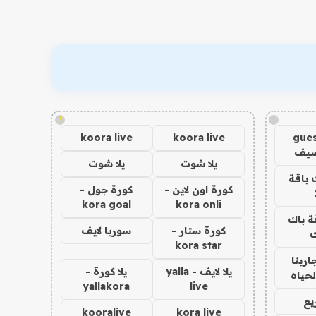
!
!
koora live
koora live
gues
ضيف
يلا شوت
يلا شوت
 باقة
كورة اون لاين -
كورة جول -
kora goal
kora onli
ة باك
كورة ستار -
سوريا لايف
ك
kora star
اربنا
يلا لايف - yalla
يلا كورة -
لحياه
yallakora
live
يع
kooralive
kora live