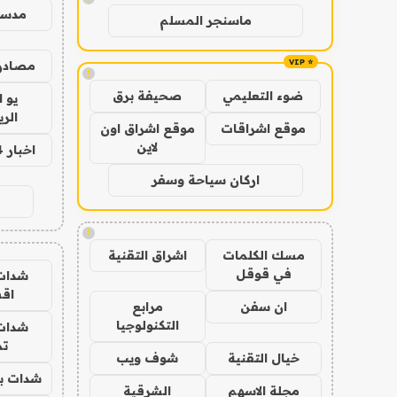
مدس
ماسنجر المسلم
مصادر 
!
ضوء التعليمي
صحيفة برق
يو 
الر
موقع اشراقات
موقع اشراق اون
لاين
اخبار 24 ساعة
اركان سياحة وسفر
!
مسك الكلمات
اشراق التقنية
في قوقل
شدات
اق
ان سفن
مرابع
التكنولوجيا
شدات
تم
خيال التقنية
شوف ويب
شدات بب
مجلة الاسهم
الشرقية