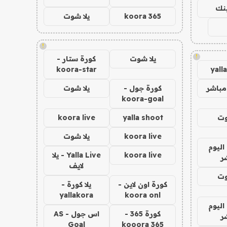
ينك
koora 365
يلا شوت
!
!
يلا شوت
كورة ستار -
koora-star
yall
مباشر
كورة جول -
يلا شوت
koora-goal
وت
yalla shoot
koora live
koora live
يلا شوت
اليوم
koora live
Yalla Live - يلا
ر
لايف
وت
كورة اون لاين -
يلا كورة -
yallakora
koora onl
اليوم
كورة 365 -
اس جول - AS
ر
Goal
kooora 365