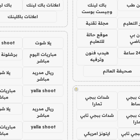
ن طب
باك لينك
اعلانات باك لينك
باك ل
وجيست بوست
اعلانات باكلينك
التعليم
مجلة تقنية
ان بي
موقع حالة
ياضي
للتعليم
يلا شوت
a shoot
هيدب فنون
مباريات اليوم
برشلونة 
وترفيه
مباشر
صحيفة العالم
ريال مدريد
يلا ش
مباشر
!
yalla shoot
مباريات 
 ببجي
شدات ببجي
مباش
ساط
تمارا
ريال مدريد
يلا ش
 ببجي
شدات ببجي تابي
مباشر
ارا
yalla shoot
مباريات 
جي تابي
ايتونز امريكي
مباش