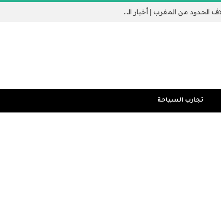
جيب سبتة الإسباني يثير القلق مع عبور الآلاف الحدود من المغرب | أخبار الهجرة
تجارب السياحة