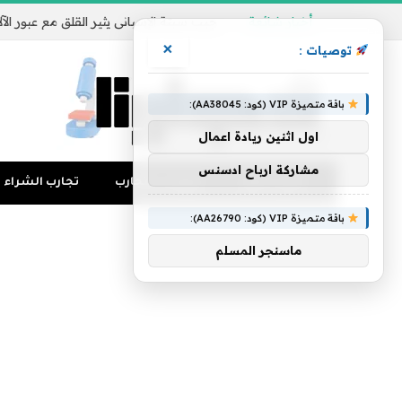
أخبار شائعة
×
توصيات :
باقة متميزة VIP (كود: AA38045):
اول اثنين ريادة اعمال
مشاركة ارباح ادسنس
تجارب المال
منوعات التجارب
تجارب الشراء
باقة متميزة VIP (كود: AA26790):
ماسنجر المسلم