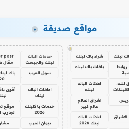
مواقع صديقة
+
!
اك لينك
شراء باك لينك
خدمات الباك
t post
لينك والجيست
مقال 
روابط
باقات باك لينك
ية
سوق العرب
باك لينك
20
 لنك،
اعلانات الباك
كلينكات
لينك
اعلانات الباك
أقوى باق
لينك
لين
دريس
اشراق العالم
عالم كبير
خدمات با كلينك
موقع تج
2026
تجارب ا
الاشراق
اعلانات الباك
لينك 2026
ديوان العرب
مشار