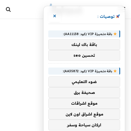
×
توصيات :
باقة متميزة VIP (كود: AA11138):
باقة باك لينك
تحسين seo
باقة متميزة VIP (كود: AA35872):
ضوء التعليمي
صحيفة برق
موقع اشراقات
موقع اشراق اون لاين
اركان سياحة وسفر