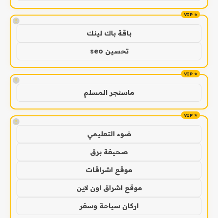
!
باقة باك لينك
تحسين seo
!
ماسنجر المسلم
!
ضوء التعليمي
صحيفة برق
موقع اشراقات
موقع اشراق اون لاين
اركان سياحة وسفر