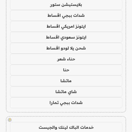
بلايستيشن ستور
شدات ببجي اقساط
ايتونز امريكي اقساط
ايتونز سعودي اقساط
شحن يلا لودو اقساط
حناء شعر
حنا
ماتشا
شاي ماتشا
شدات ببجي تمارا
!
خدمات الباك لينك والجيست