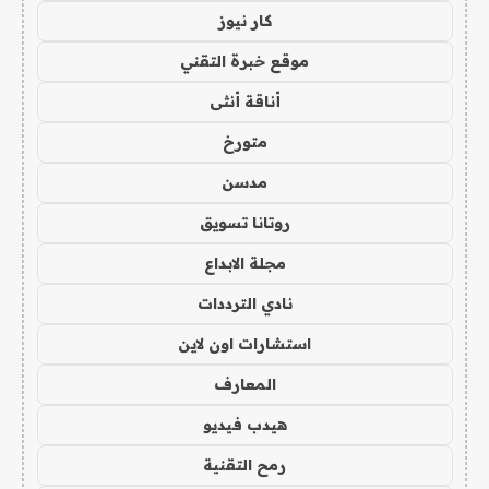
كار نيوز
موقع خبرة التقني
أناقة أنثى
متورخ
مدسن
روتانا تسويق
مجلة الابداع
نادي الترددات
استشارات اون لاين
المعارف
هيدب فيديو
رمح التقنية