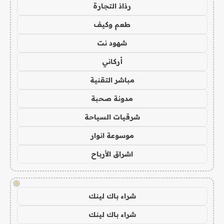
رذاذ التجارة
طعم وكيف
شهود نت
أركاني
مباشر التقنية
مدونة صحبة
شرقيات السياحة
موسوعة انوار
اشراق الأرباح
!
شراء باك لينك
شراء باك لينك