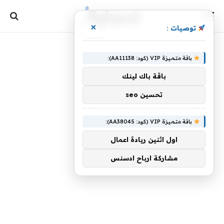
×
توصيات :
باقة متميزة VIP (كود: AA11138):
باقة باك لينك
تحسين seo
باقة متميزة VIP (كود: AA38045):
اول اثنين ريادة اعمال
مشاركة ارباح ادسنس