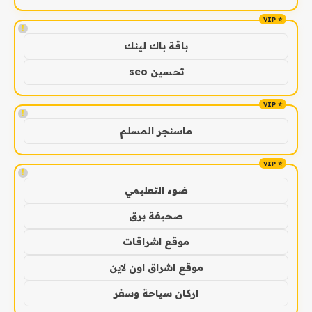
!
باقة باك لينك
تحسين seo
!
ماسنجر المسلم
!
ضوء التعليمي
صحيفة برق
موقع اشراقات
موقع اشراق اون لاين
اركان سياحة وسفر