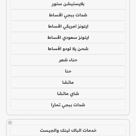
بلايستيشن ستور
شدات ببجي اقساط
ايتونز امريكي اقساط
ايتونز سعودي اقساط
شحن يلا لودو اقساط
حناء شعر
حنا
ماتشا
شاي ماتشا
شدات ببجي تمارا
!
خدمات الباك لينك والجيست