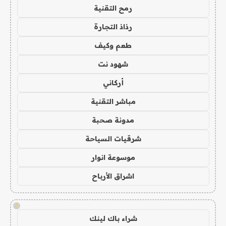
رمح التقنية
رذاذ التجارة
طعم وكيف
شهود نت
أركاني
مباشر التقنية
مدونة صحبة
شرقيات السياحة
موسوعة انوار
اشراق الأرباح
!
شراء باك لينك