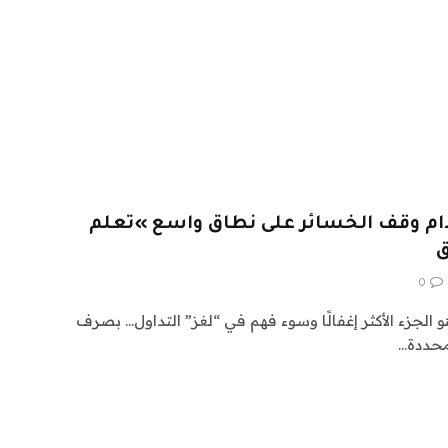
ام وقف الخسائر على نطاق واسع »تعلم
ق
0
الجزء الأكثر إغفالًا وسوء فهم في “لغز” التداول… بصرف
لمحددة…