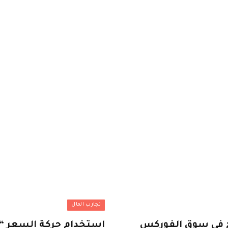
تجارب المال
ح في سوق الفوركس
استخدام حركة السعر “ل