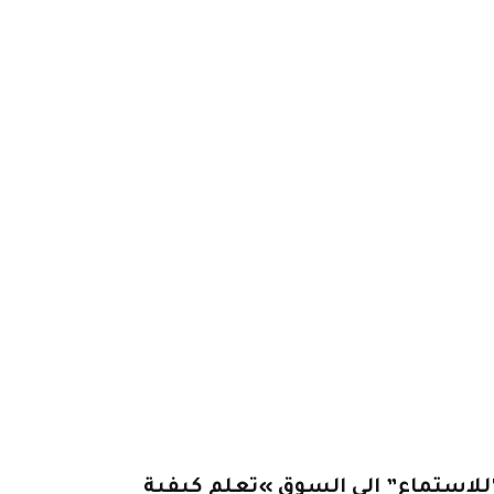
لاستماع” إلى السوق »تعلم كيفية