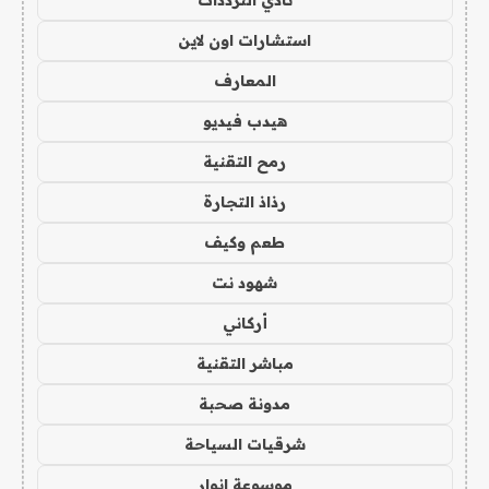
نادي الترددات
استشارات اون لاين
المعارف
هيدب فيديو
رمح التقنية
رذاذ التجارة
طعم وكيف
شهود نت
أركاني
مباشر التقنية
مدونة صحبة
شرقيات السياحة
موسوعة انوار