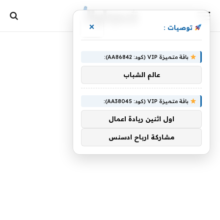
×
توصيات :
باقة متميزة VIP (كود: AA86842):
عالم الشباب
باقة متميزة VIP (كود: AA38045):
اول اثنين ريادة اعمال
مشاركة ارباح ادسنس