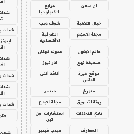
اق
ان سفن
مرابع
التكنولوجيا
شدات
تم
خيال التقنية
شوف ويب
شدات بب
مجلة الاسهم
الشرقية
الاقتصادية
ايتونز
اق
عالم الايفون
مدونة كوكان
شدات
صحيفة نهج
كار نيوز
اق
موقع خبرة
أناقة أنثى
شدات بب
التقني
شدات
متورخ
مدسن
اق
روتانا تسويق
مجلة الابداع
شدات بب
نادي الترددات
استشارات اون
متجر 
لاين
المعارف
هيدب فيديو
شحن يل