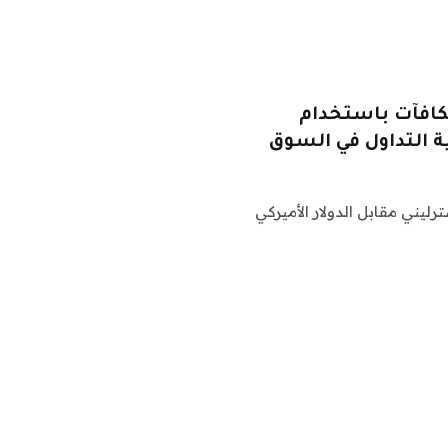
مكافآت باستخدام
P وFakey على الجنيه الاسترليني مقابل الدولار الأميركي