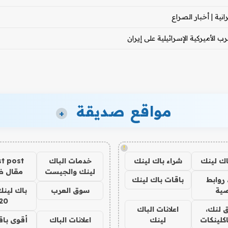
ية | أخبار الصراع
 الأميركية الإسرائيلية على إيران
مواقع صديقة
+
!
اك لينك
شراء باك لينك
خدمات الباك
t post
لينك والجيست
مقال 
روابط
باقات باك لينك
ية
سوق العرب
باك لينك
20
 لنك،
اعلانات الباك
كلينكات
لينك
اعلانات الباك
أقوى باق