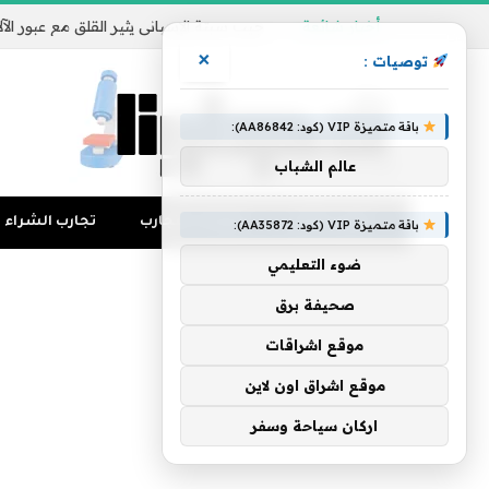
أخبار شائعة
×
توصيات :
باقة متميزة VIP (كود: AA86842):
عالم الشباب
تجارب المال
منوعات التجارب
تجارب الشراء
باقة متميزة VIP (كود: AA35872):
ضوء التعليمي
صحيفة برق
موقع اشراقات
موقع اشراق اون لاين
اركان سياحة وسفر