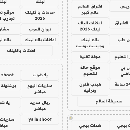
لينك
لين
دريس
اشراق العالم
عالم كبير
خدمات با كلينك
موقع تج
2026
تجارب ا
الاشراق
اعلانات الباك
لينك 2026
ديوان العرب
مشار
ن طب
باك لينك
اعلانات باك لينك
باك ل
وجيست بوست
اعلانات باكلينك
التعليم
مجلة تقنية
ان بي
موقع حالة
ياضي
للتعليم
يلا شوت
a shoot
هيدب فنون
مباريات اليوم
برشلونة 
وترفيه
مباشر
صحيفة العالم
ريال مدريد
يلا ش
مباشر
!
yalla shoot
مباريات 
 ببجي
شدات ببجي
مباش