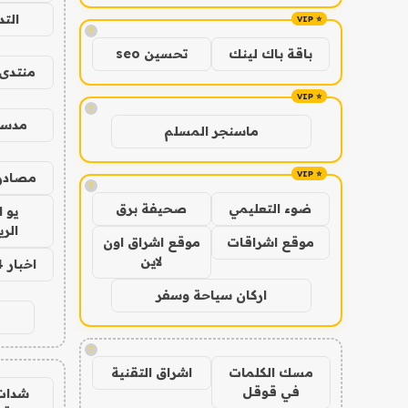
الت
!
باقة باك لينك
تحسين seo
منتدى 
!
مدس
ماسنجر المسلم
مصادر 
!
ضوء التعليمي
صحيفة برق
يو 
الر
موقع اشراقات
موقع اشراق اون
لاين
اخبار 24 ساعة
اركان سياحة وسفر
!
مسك الكلمات
اشراق التقنية
في قوقل
شدات