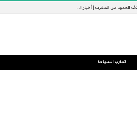
جيب سبتة الإسباني يثير القلق مع عبور الآلاف الحدود من المغرب | أخبار الهجرة
تجارب السياحة