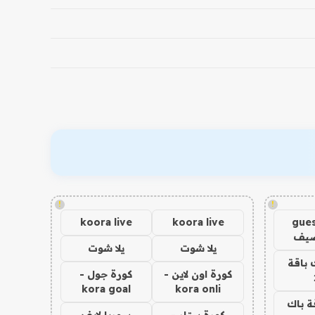
!
!
koora live
koora live
gues
ضيف
يلا شوت
يلا شوت
 باقة
كورة اون لاين -
كورة جول -
kora goal
kora onli
ة باك
كورة ستار -
سوريا لايف