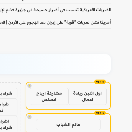
الضربات الأمريكية تتسبب في أضرار جسيمة في جزيرة قشم الإيران
أمريكا تشن ضربات “قوية” على إيران بعد الهجوم على الأردن | الحرب
!
شراء ب
اول اثنين ريادة
مشاركة ارباح
اعمال
ادسنس
شراء 
نص
!
اشراق
عالم الشباب
شراء با