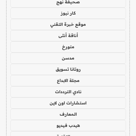
صحيفة نهج
كار نيوز
موقع خبرة التقني
أناقة أنثى
متورخ
مدسن
روتانا تسويق
مجلة الابداع
نادي الترددات
استشارات اون لاين
المعارف
هيدب فيديو