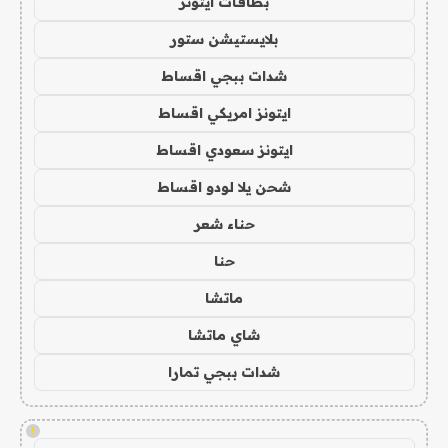
بطاقات ايتونز
بلايستيشن ستور
شدات ببجي اقساط
ايتونز امريكي اقساط
ايتونز سعودي اقساط
شحن يلا لودو اقساط
حناء شعر
حنا
ماتشا
شاي ماتشا
شدات ببجي تمارا
!