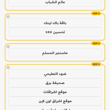
عالم الشباب
!
باقة باك لينك
تحسين seo
!
ماسنجر المسلم
!
ضوء التعليمي
صحيفة برق
موقع اشراقات
موقع اشراق اون لاين
اركان سياحة وسفر