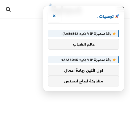
×
توصيات :
باقة متميزة VIP (كود: AA86842):
عالم الشباب
باقة متميزة VIP (كود: AA38045):
اول اثنين ريادة اعمال
مشاركة ارباح ادسنس