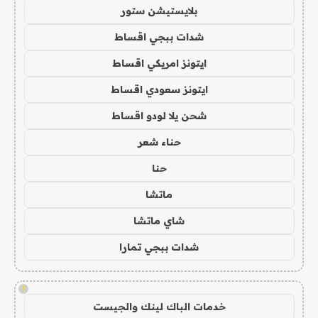
بلايستيشن ستور
شدات ببجي اقساط
ايتونز امريكي اقساط
ايتونز سعودي اقساط
شحن يلا لودو اقساط
حناء شعر
حنا
ماتشا
شاي ماتشا
شدات ببجي تمارا
!
خدمات الباك لينك والجيست