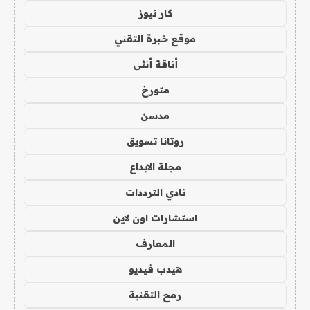
كار نيوز
موقع خبرة التقني
أناقة أنثى
متورخ
مدسن
روتانا تسويق
مجلة الابداع
نادي الترددات
استشارات اون لاين
المعارف
هيدب فيديو
رمح التقنية